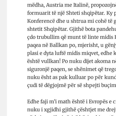
mëdha, Austria me Italinë, propozojn
formuarit të një Shteti shqipëtar. K
Konferencë dhe u shtrua mi cohë të gj
shtetit Shqipëtar. Gjithë bota pande
çdo trubullim që munt të linte midis
paqea në Ballkan po, mjerisht, u gë
plasi e dyta luftë midis miqvet, edhe
është vullkan! Po nuku dijet akoma në
siguronjë paqen, se shënimet që trego
nuku ësht as pak kulluar po për kundr
çudi të dëgjojmë për së shpejti buçime
Edhe faji m’i math është i Evropës e 
nuku i xgjidhi gjithë çështjet me dre