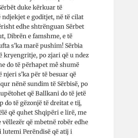
Sërbët duke kërkuar të
jekjet e goditjet, në të cilat
rërisht edhe shtrënguan Sërbet
t, Dibrën e famshme, e të
ufta s’ka marë pushim! Sërbia
 kryengritje, po zjari që u ndez
dhe do të përhapet mê shumë
ë njeri s’ka për të besuar që
qur nënë sundim të Sërbisë, po
upëtohet që Ballkani do të jetë
do të gëzonjë të dreitat e tij,
ëlë që quhet Shqipëri e lirë, me
 vëllezër që mbetnë robër edhe
i lutemi Perëndisë që atij i