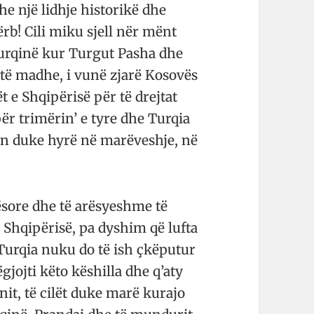
dhe një lidhje historikë dhe
Sërb! Cili miku sjell nër mënt
 Turqinë kur Turgut Pasha dhe
 të madhe, i vunë zjarë Kosovës
t e Shqipërisë për të drejtat
ër trimërin’ e tyre dhe Turqia
en duke hyrë në marëveshje, në
ësore dhe të arësyeshme të
Shqipërisë, pa dyshim që lufta
Turqia nuku do të ish çkëputur
jojti këto këshilla dhe q’aty
nit, të cilët duke marë kurajo