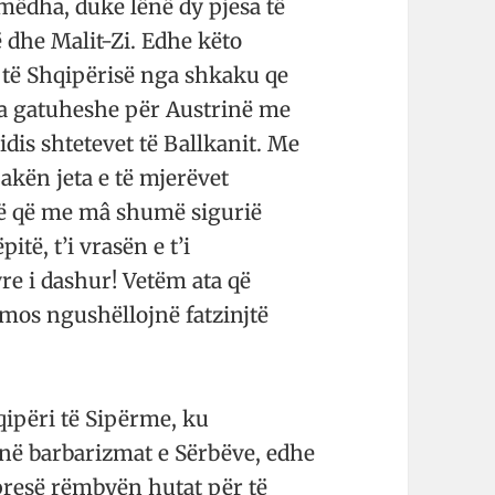
mëdha, duke lënë dy pjesa të
ë dhe Malit-Zi. Edhe këto
 të Shqipërisë nga shkaku qe
a gatuheshe për Austrinë me
idis shtetevet të Ballkanit. Me
pakën jeta e të mjerëvet
në që me mâ shumë sigurië
itë, t’i vrasën e t’i
yre i dashur! Vetëm ata që
 mos ngushëllojnë fatzinjtë
qipëri të Sipërme, ku
në barbarizmat e Sërbëve, edhe
presë rëmbyën hutat për të