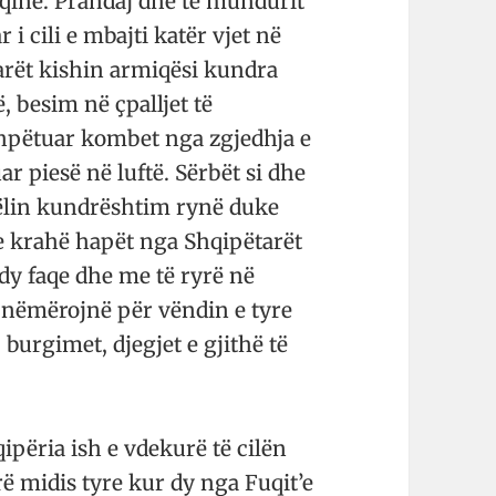
qinë. Prandaj dhe të mundurit
i cili e mbajti katër vjet në
tarët kishin armiqësi kundra
, besim në çpalljet të
 shpëtuar kombet nga zgjedhja e
r piesë në luftë. Sërbët si dhe
ëlin kundrështim rynë duke
e krahë hapët nga Shqipëtarët
dy faqe dhe me të ryrë në
e nëmërojnë për vëndin e tyre
 burgimet, djegjet e gjithë të
qipëria ish e vdekurë të cilën
rë midis tyre kur dy nga Fuqit’e