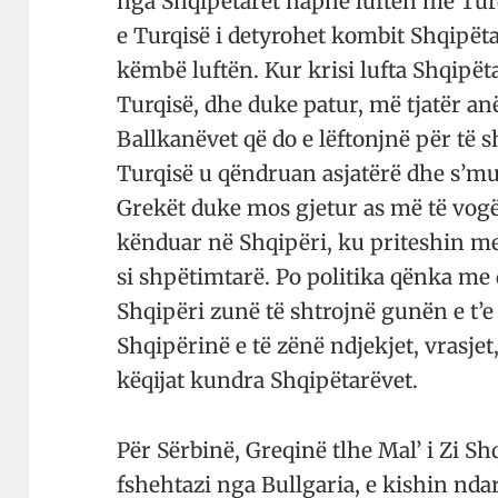
nga Shqipëtarët hapnë luftën me Tur
e Turqisë i detyrohet kombit Shqipëtar 
këmbë luftën. Kur krisi lufta Shqipë
Turqisë, dhe duke patur, më tjatër anë
Ballkanëvet që do e lëftonjnë për të
Turqisë u qëndruan asjatërë dhe s’mua
Grekët duke mos gjetur as më të vog
kënduar në Shqipëri, ku priteshin m
si shpëtimtarë. Po politika qënka me 
Shqipëri zunë të shtrojnë gunën e t’
Shqipërinë e të zënë ndjekjet, vrasjet,
këqijat kundra Shqipëtarëvet.
Për Sërbinë, Greqinë tlhe Mal’ i Zi Sh
fshehtazi nga Bullgaria, e kishin nda