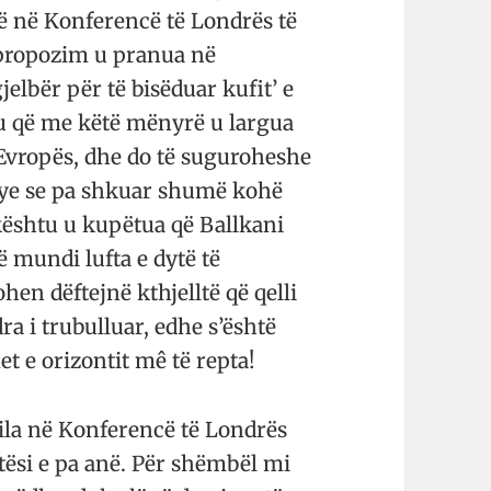
ë në Konferencë të Londrës të
y propozim u pranua në
elbër për të bisëduar kufit’ e
hu që me këtë mënyrë u largua
 Evropës, dhe do të suguroheshe
njye se pa shkuar shumë kohë
 kështu u kupëtua që Ballkani
 mundi lufta e dytë të
hen dëftejnë kthjelltë që qelli
a i trubulluar, edhe s’është
t e orizontit mê të repta!
cila në Konferencë të Londrës
jtësi e pa anë. Për shëmbël mi