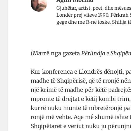
Gjuhëtar, artist, poet, dhe mësue
Londër prej viteve 1990. Përkrah
gege dhe me R-në toske.
Shihja t
(Marrë nga gazeta
Përlindja e Shqipën
Kur konferenca e Llondrës dënojti, p
madhe të Shqipërisë, që të rronjë nën
një krimë të madhe për këtë padrejtësi
mpronte të drejtat e këtij kombi trim,
kurrë nuku munte të mbretëronjë pa dh
ronjë më vehte. Aqe mê shumë ishte 
Shqipëtarët e veriut nuku ju përunjnë