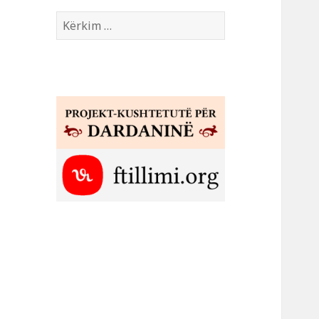
Kërko
për: