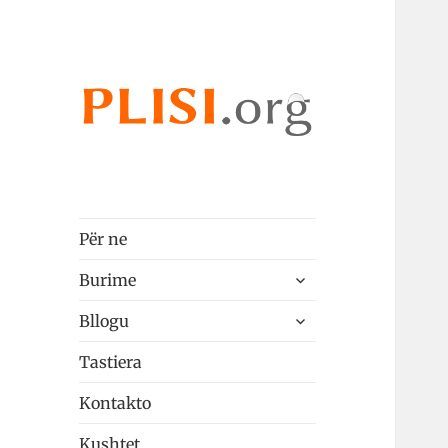
Plisi.org
qeshqip
Për ne
zgjeroni
Burime
menunë
zgjeroni
pjellë
Bllogu
menunë
pjellë
Tastiera
Kontakto
Kushtet