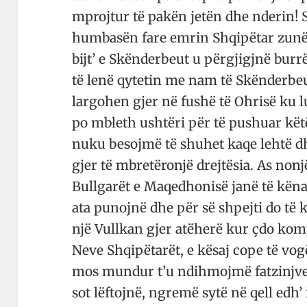
mprojtur të pakën jetën dhe nderin! 
humbasën fare emrin Shqipëtar zunë nd
bijt’ e Skënderbeut u përgjigjnë bur
të lenë qytetin me nam të Skënderbeu
largohen gjer në fushë të Ohrisë ku l
po mbleth ushtëri për të pushuar këtë
nuku besojmë të shuhet kaqe lehtë 
gjer të mbretëronjë drejtësia. As nonj
Bullgarët e Maqedhonisë janë të këna
ata punojnë dhe për së shpejti do të k
një Vullkan gjer atëherë kur çdo komp 
Neve Shqipëtarët, e kësaj cope të vog
mos mundur t’u ndihmojmë fatzinjve
sot lëftojnë, ngremë sytë në qell edh’ 