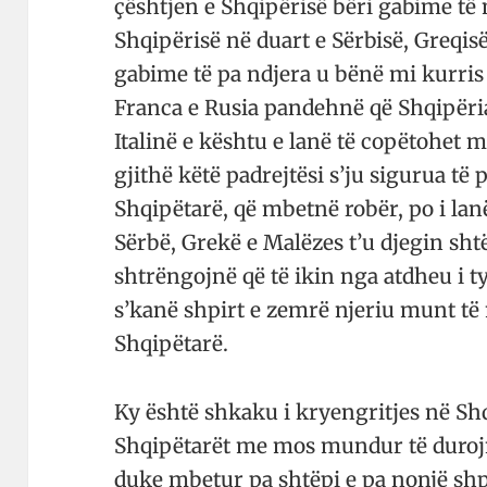
çështjen e Shqipërisë bëri gabime të 
Shqipërisë në duart e Sërbisë, Greqis
gabime të pa ndjera u bënë mi kurris
Franca e Rusia pandehnë që Shqipëri
Italinë e kështu e lanë të copëtohet m
gjithë këtë padrejtësi s’ju sigurua të 
Shqipëtarë, që mbetnë robër, po i la
Sërbë, Grekë e Malëzes t’u djegin shtëp
shtrëngojnë që të ikin nga atdheu i t
s’kanë shpirt e zemrë njeriu munt të
Shqipëtarë.
Ky është shkaku i kryengritjes në Sh
Shqipëtarët me mos mundur të duroj
duke mbetur pa shtëpi e pa nonjë sh