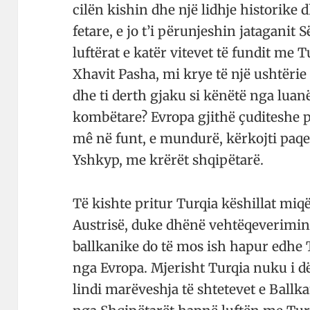
cilën kishin dhe një lidhje historike 
fetare, e jo t’i përunjeshin jataganit 
luftërat e katër vitevet të fundit me
Xhavit Pasha, mi krye të një ushtërie
dhe ti derth gjaku si kënëtë nga luanë
kombëtare? Evropa gjithë çuditeshe p
mê në funt, e mundurë, kërkojti paq
Yshkyp, me krërët shqipëtarë.
Të kishte pritur Turqia këshillat miq
Austrisë, duke dhënë vehtëqeverimin 
ballkanike do të mos ish hapur edhe 
nga Evropa. Mjerisht Turqia nuku i dëg
lindi marëveshja të shtetevet e Ballka