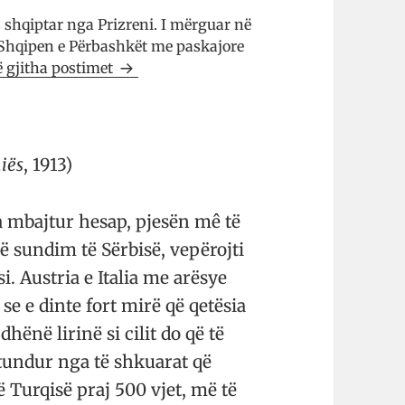
s shqiptar nga Prizreni. I mërguar në
 Shqipen e Përbashkët me paskajore
ë gjitha postimet
iës
, 1913)
a mbajtur hesap, pjesën mê të
ë sundim të Sërbisë, vepërojti
. Austria e Italia me arësye
 se e dinte fort mirë që qetësia
ënë lirinë si cilit do që të
tundur nga të shkuarat që
 Turqisë praj 500 vjet, më të