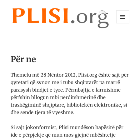
MENU
DHE
Plisi.org
WIDGET-
E
Për ne
Themelu më 28 Nëntor 2012, Plisi.org është sajt për
qytetari që synon me i tubu shqiptarët pa marrë
parasysh bindjet e tyre. Përmbajtja e larmishme
përfshin bllogun mbi përditshmërinë dhe
trashëgiminë shqiptare, bibliotekën elektronike, si
dhe sende tjera të vyeshme.
Si sajt jokonformist, Plisi mundëson hapësirë për
ide e përpjekje që mun mos gjejnë mbështetje