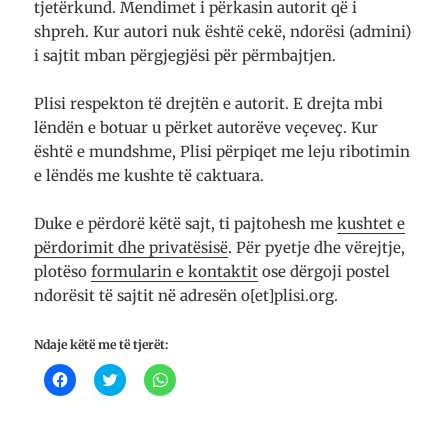
tjetërkund. Mendimet i përkasin autorit që i
shpreh. Kur autori nuk është cekë, ndorësi (admini)
i sajtit mban përgjegjësi për përmbajtjen.
Plisi respekton të drejtën e autorit. E drejta mbi
lëndën e botuar u përket autorëve veçeveç. Kur
është e mundshme, Plisi përpiqet me leju ribotimin
e lëndës me kushte të caktuara.
Duke e përdorë këtë sajt, ti pajtohesh me
kushtet e
përdorimit dhe privatësisë
. Për pyetje dhe vërejtje,
plotëso
formularin e kontaktit
ose dërgoji postel
ndorësit të sajtit në adresën o[et]plisi.org.
Ndaje këtë me të tjerët:
K
K
K
l
l
l
i
i
i
k
k
k
o
o
o
n
n
n