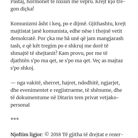
Pas­taj, hor­mo­net të nxisin me vepru. Krejt kjo tre­
gon diçka!
Komunizmi åsht i keq, po e dijmë. Gjith­ashtu, krejt
majtistat janë ko­mu­ni­sta, edhe nëse i thoj­në vetit
demo­kratë. Por çka me bå unë që jam man­gja­rash
tash, e që kët tre­gim po e shkruj me dorë të
shmajtë të shej­tanit? Kam provu, por me të
djathtën s’po ma qet, se s’po ma qet. Veç as maj­taz
s’po shkoj.
— nga vakitë, sherret, haj­ret, ndodhitë, ngjar­jet,
dhe evenimentet e re­gjis­trueme, të shënume, dhe
të dokumentume në Di­tarin tem privat vetjako-
per­sonal
***
Njoftim ligjor
: © 2018 Të gjitha të drejtat e re­zer­