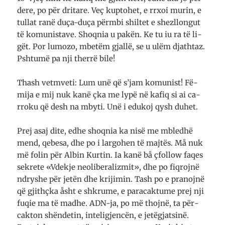
dere, po për dri­ta­re. Veç kuptohet, e rrxoi murin, e
tullat ranë duça-duça përmbi shil­tet e shez­llon­gut
të ko­­mu­­ni­s­tave. Shoqnia u pa­kën. Ke tu iu ra të li­
gët. Por lum­ozo, mbe­tëm gjallë, se u ulëm djath­taz.
Pshtumë pa nji therrë bile!
Thash vetmveti: Lum unë që s’jam ko­mu­ni­st! Fë­
mija e mij nuk kanë çka me lypë në kafiq si ai ca­
rro­ku që desh na mbyti. Unë i edu­koj qysh du­het.
Prej asaj dite, edhe shoq­nia ka nisë me mbledhë
mend, qebesa, dhe po i lar­go­hen të majtës. Må nuk
më folin për Albin Kur­tin. Ia kanë bå çfo­llow faqes
sekrete «Vdek­je neo­­li­be­ra­liz­mit», dhe po fiq­rojnë
ndryshe për je­tën dhe kri­ji­min. Tash po e pra­noj­në
që gjith­çka åsht e shkru­me, e para­­caktume prej nji
fu­qie ma të madhe. ADN-ja, po më thojnë, ta për­
cak­ton shëndetin, inte­li­gjen­cën, e jetëgjatsinë.