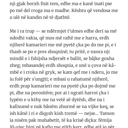
nji gjak borxh fi­sit tem, edhe ma e kanë ina­ti pse
po më del rro­ga ma e madhe. Kë­shtu që ven­dosa me
u ulë në kan­din në të djathtë.
Me i ra trup — se ndër­mjet t’ulmes edhe deri sa më
ndo­dhi vakia, që mos më raftë me e harru, erdh
nji­herë kama­rieri me më pyetë çka po du me pi, e i
thash se po e pres shoq­ninë; tu pritë, e nxora nji
min­dil e i fshij­­sha ndjer­sët e ba­llit, se båjke goxha
zheg; mbas­andej erdh shoq­nia, e unë u çova në kå­
mbë e i rroka në gryk, se kam qef me i nderu, jo me
iu folë për s’ungj­ti; e mbasi u rahatumë nji­herë,
erdh prap kama­ri­eri me na pyetë çka po doj­më me
pi, dhe na poro­si­tëm; por ai i ngrati ha­rroi çka i
lypëm e u kthy me na vetë së dy­tësh, dhe na i
kallxumë e nuk bå­nëm zhur­më se na vij­ke keq, se
ish kånë i ri e diqysh kish tremë — nej­se… Tamon
ia nisëm pak mu­ha­be­tit, të ka krisë diçka: fëmija
10-vjeç hini në kafiq me gjith kerr, edhe atå jo për