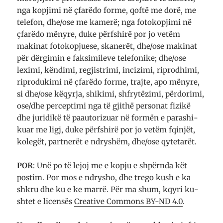
nga kopjimi në çfarë­do forme, qoftë me dorë, me
telefon, dhe/ose me kamerë; nga foto­kop­jimi në
çfarëdo më­nyre, duke për­fshirë por jo vetëm
makinat foto­kop­ju­ese, ska­ne­rët, dhe/ose ma­ki­nat
për dërgimin e fak­si­mi­leve te­le­fo­ni­ke; dhe/ose
leximi, këndimi, re­gjis­trimi, inci­zimi, rip­ro­dhimi,
ri­pro­du­kimi në çfarë­do forme, traj­te, apo mënyre,
si dhe/ose kë­qyr­ja, shi­kimi, shfry­të­zimi, për­do­ri­mi,
ose/dhe per­cep­timi nga të gjithë personat fi­zi­kë
dhe juri­dikë të pa­auto­ri­zuar në formën e para­shi­
kuar me ligj, duke për­fshirë por jo vetëm fqi­njët,
ko­le­gët, par­t­ne­rët e ndry­shëm, dhe/ose qy­te­ta­rët.
POR
: Unë po të lejoj me e kopju e shpërnda kët
pos­­tim. Por mos e ndry­sho, dhe tre­go kush e ka
shkru dhe ku e ke marrë. Për ma shum, kqyri ku­
sh­tet e li­cen­sës
Cre­a­tive Com­mons BY-ND 4.0
.