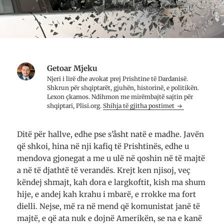
Getoar Mjeku
Njeri i lirë dhe avo­kat prej Prish­tine të Dar­da­nisë.
Shkrun për shqip­tarët, gju­hën, histo­rinë, e poli­ti­kën.
Lexon çkamos. Ndih­mon me mirë­mbajtë saj­tin për
shqip­tari, Plisi.org.
Shihja të gjitha postimet
Ditë për hallve, edhe pse s’åsht natë e madhe. Javën
që shkoi, hina në nji kafiq të Prish­tinës, edhe u
men­dova gjone­gat a me u ulë në qoshin në të majtë
a në të djath­të të veran­dës. Krejt ken nji­soj, veç
këndej shmajt, kah dora e larg­kof­tit, kish ma shum
hije, e andej kah krahu i mbarë, e rrok­ke ma fort
die­lli. Nejse, më ra në mend që komu­nis­tat janë të
majtë, e që ata nuk e dojnë Ame­rikën, se na e kanë