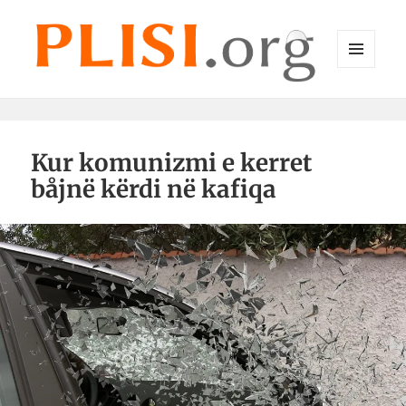
MENU
DHE
Plisi.org
WIDGET-
E
Kur komunizmi e kerret
båjnë kërdi në kafiqa