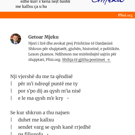
ë
p
j
d
e
ë
r
t
d
i
n
r
t
ë
i
a
n
t
r
j
a
e
ë
r
t
d
e
ë
r
t
Getoar Mjeku
r
i
ë
Njeri i lirë dhe avo­kat prej Prish­tine të Dar­da­nisë.
e
t
r
)
a
e
Shkrun për shqip­tarët, gju­hën, histo­rinë, e poli­ti­kën.
r
)
Lexon çkamos. Ndih­mon me mirë­mbajtë saj­tin për
e
t
shqip­tari, Plisi.org.
Shihja të gjitha postimet
ë
r
e
)
Nji vjershë du me ta qëndisë
| për m’i ndreqë puntë me ty
| por s’po dij as qysh m’ia nisë
| e le ma qysh m’e kry •
Se kur shkrun a thu najsen
| duhet me kallxu
| sendet varg se qysh kanë rrjedhë
| pa fillozofu •