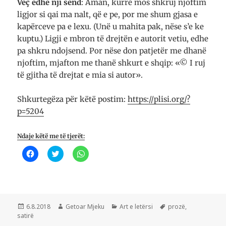
Veç edhe nji send
: Aman, kurrë mos shkruj njof­tim
ligjor si qai ma nalt, që e pe, por me shum gjasa e
ka­për­ce­ve pa e lexu. (Unë u mahita pak, nëse s’e ke
kup­tu.) Ligji e mbron të drejtën e autorit vetiu, edhe
pa shkru ndojsend. Por nëse don patjetër me dhanë
njoftim, mjaf­ton me thanë shkurt e shqip: «© I ruj
të gjitha të drej­tat e mia si autor».
Shkurtegëza për këtë postim:
https://plisi.org/?
p=5204
Ndaje këtë me të tjerët:
K
K
K
l
l
l
i
i
i
k
k
k
o
o
o
n
n
n
i
i
i
q
q
p
ë
ë
ë
Postuar
Autor
Kategori
Etiketa
6.8.2018
Getoar Mjeku
Art e letërsi
prozë
,
t
t
r
më
satirë
a
ë
t
n
n
a