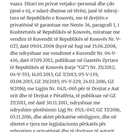
vu­ara. Ditari im pri­vat vetjako-personal dhe çdo
pjesë e tij, e ndarë dhe/ose në tërësi, janë të mbroj­
tura në Repub­likën e Kosovës, me të drej­tën e
privatësisë të garan­tuar me Nenin 36, para­grafi 1, i
Kush­te­tutës së Repub­likës së Ko­so­vës, mi­ra­tuar me
ven­dim të Ku­ven­dit të Repub­li­kës së Kosovës Nr. V-
027, datë 09.04.2008 (hyrë në fuqi më 15.06.2008,
dhe ndry­shu­ar me ve­n­dimet e Ku­ven­dit Nr. 04-V-
436, datë 07.09.2012, pub­li­kuar në Ga­ze­tën Zyr­ta­re
të Re­pub­li­kës së Ko­so­vës (tut­je “GZ”) Nr. 25/2012;
04-V-553, 14.03.2013, GZ 7/2013; 05-V-139,
03.08.2015, GZ 20/2015; 05-V-229, 24.02.2016, GZ
9/2016); me Ligjin Nr. 04/L-065 për të Drejtat e Au­t
o­rit dhe të Drejtat e Për­afër­ta, të pub­likuar në GZ
27/2011, më datë 30.11.2011, ndryshuar me
ndryshim-plotësimin Ligj Nr. 05/L-047, GZ 37/2016,
03.11.2016, dhe aktet për­ka­tëse nën­li­gjo­re, dhe në
shte­tet e tjera me le­gjis­la­ci­onin për­katës për
mbrojtjen e pri­va­të­sisë dhe të drejtave të au­to­rit,