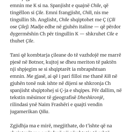
emnin me K si na. Spanjisht e quajnë
Chile
, që
tingëllon si
Çile
. Emni frangjisht,
Chili
, nis me
tingulli
n Sh. Anglisht,
Chile
shqiptohet me Ç (
Çili
ose
Çilej).
Madje edhe në gjuhën italine — që përdor
dygermëshin Ch për tingullin K — shkruhet
Cile
e
thuhet
Çile
.
Tani që kombtarja çileane do të vazhdojë me marrë
pjesë në Botnor, kujtoj se dheu meriton të paktën
nji shpjegim se si shqiptarët ia mbrapshtuan
emnin. Me gjasë, ai që i pari filloi me thanë
Kili
në
gjuhën tonë nuk ishte në dijeni se shkronja Ch
spanjisht shqiptohej si Ç-ja e shqipes. Për dallim, në
tekstin mësimor të gjeografisë
Dheshkronjë
,
rilindasi ynë Naim Frashëri e quajti vendin
jugamerikan
Qilia
.
Zgjidhja ma e mirë, megjithate, do t’ishte që na