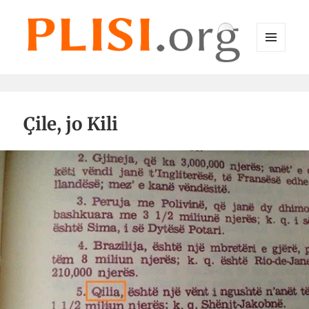
MENU
DHE
Plisi.org
WIDGET-
E
Çile, jo Kili