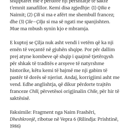
shqiptarët me e përdorë nji përshtatje të saktë
t’emnit zanafillor. Kemi disa zgjedhje: (1)
Qilia
e
Naimit; (2)
Çili
si ma e afërt me shembull francez;
dhe (3)
Çile
–
Çilja
si ma së ngati me spanjishten.
Mue ma mbush synin kjo e mbramja.
E kuptoj se Çilja nuk asht vendi i vetëm që ka nji
emën të veçantë në gjuhën shqipe. Por për dallim
prej atyne kombeve që shqip i quajmë tjetërqysh
për shkak të traditës e arsyeve të natyrshme
historike, këtu kemi të bajmë me nji gabim të
pastër të dorës së njeriut. Andaj, korrigjimi asht me
vend. Edhe anglishtja, që dikur përdorte trajtën
franceze
Chili,
përvetësoi origjinalin
Chile,
për hir të
saktësisë.
Faksimile: Fragment nga Naim Frashëri,
Dheshkronjë
, ribotue në Vepra 6 (Rilindja: Prishtinë,
1986)