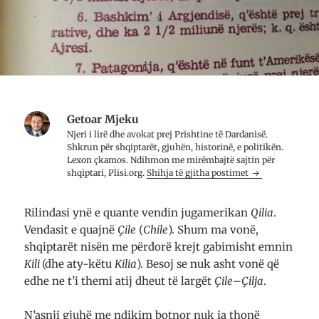
Getoar Mjeku
Njeri i lirë dhe avo­kat prej Prish­tine të Dar­da­nisë.
Shkrun për shqip­tarët, gju­hën, histo­rinë, e poli­ti­kën.
Lexon çkamos. Ndih­mon me mirë­mbajtë saj­tin për
shqip­tari, Plisi.org.
Shihja të gjitha postimet
Rilindasi ynë e quante vendin jugamerikan
Qilia
.
Vendasit e quajnë
Çile
(
Chile
). Shum ma vonë,
shqiptarët nisën me përdorë krejt gabimisht emnin
Kili
(
dhe aty-këtu
Kilia
)
. Besoj se nuk asht vonë që
edhe ne t’i themi atij dheut të largët
Çile
–
Çilja
.
N’asnji gjuhë me ndikim botnor nuk ia thonë