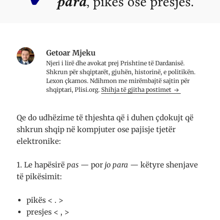
Getoar Mjeku
Njeri i lirë dhe avo­kat prej Prish­tine të Dar­da­nisë.
Shkrun për shqip­tarët, gju­hën, histo­rinë, e poli­ti­kën.
Lexon çkamos. Ndih­mon me mirë­mbajtë saj­tin për
shqip­tari, Plisi.org.
Shihja të gjitha postimet
Qe do udhëzime të thjeshta që i duhen çdokujt që
shkrun shqip në kompjuter ose pajisje tjetër
elektronike:
1. Le hapësirë
pas
— por
jo para
— këtyre shenjave
të pikësimit:
pikës < . >
presjes < , >