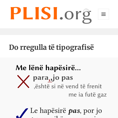
MENU
DHE
Plisi.org
WIDGET-
E
Do rregulla të tipografisë