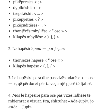
pikëpresjes < ; >
dypikëshit < : >
trepikëshit < … >
pikëpyetjes < ? >
pikëçuditëses < ! >
thonjëzës mbyllëse < ” ose » >
kllapës mbyllëse < ), ], } >
2. Le hapësirë
para
— por
jo pas
:
thonjëzës hapëse < “ ose « >
kllapës hapëse < (, [, { >
3. Le hapësirë para dhe pas vizës ndarëse < – ose
— >, që përdoret për ta veçu një pjesë të fjalisë.
4. Mos le hapësirë para ose pas vizës lidhëse te
mbiemrat e vizuar. Pra, shkruhet «Ada-Jupi», jo
«Ada – Jupi».