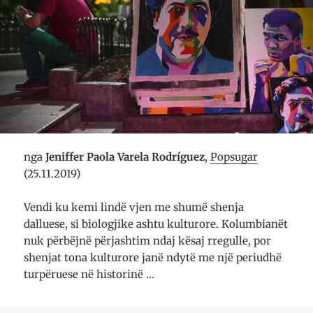
nga
Jeniffer Paola Varela Rodríguez
,
Popsugar
(25.11.2019)
Vendi ku kemi lindë vjen me shumë shenja
dalluese, si biologjike ashtu kulturore. Kolumbianët
nuk përbëjnë përjashtim ndaj kësaj rre­gulle, por
shenjat tona kul­turore janë ndytë me një periudhë
tur­përuese në his­torinë …