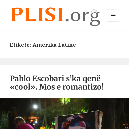
MENU
DHE
Plisi.org
WIDGET-
E
Etiketë:
Amerika Latine
Pablo Escobari s’ka qenë
«cool». Mos e romantizo!