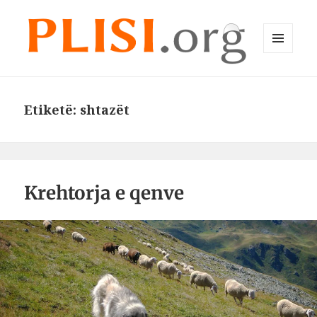
MENU
DHE
Plisi.org
WIDGET-
E
Etiketë:
shtazët
Krehtorja e qenve