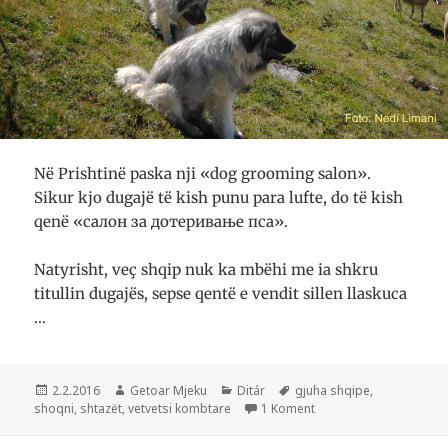
Në Prishtinë paska nji «dog grooming salon».
Sikur kjo dugajë të kish punu para lufte, do të kish
qenë «салон за дотеривање пса».
Natyrisht, veç shqip nuk ka mbëhi me ia shkru
titullin dugajës, sepse qentë e vendit sillen llaskuca
…
Postuar
Autor
Kategori
Etiketa
2.2.2016
Getoar Mjeku
Ditár
gjuha shqipe
,
më
te Krehtorja e qenve
shoqni
,
shtazët
,
vetvetsi kombtare
1 Koment