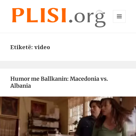
MENU
DHE
Plisi.org
WIDGET-
E
Etiketë:
video
Humor me Ballkanin: Macedonia vs.
Albania