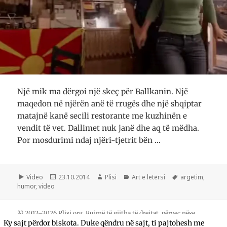
Një mik ma dërgoi një skeç për Ballkanin. Një
maqedon në njërën anë të rrugës dhe një shqiptar
matajnë kanë secili restorante me kuzhinën e
vendit të vet. Dallimet nuk janë dhe aq të mëdha.
Por mosdurimi ndaj njëri-tjetrit bën …
Format
Postuar
Autor
Kategori
Etiketa
Video
23.10.2014
Plisi
Art e letërsi
argëtim
,
më
humor
,
video
© 2012–2026 Plisi.org. Rujmë të gjitha të drejtat, përveç nëse
Ky sajt përdor biskota. Duke qëndru në sajt, ti pajtohesh me
cekim ndryshe.