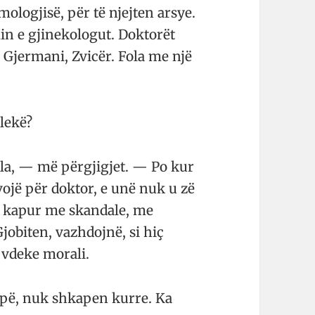
o­lo­gjisë, për të njejten arsye.
in e gjinekologut. Dok­torët
ë Gjer­mani, Zvicër. Fola me një
lekë?
lla, — më përgjigjet. — Po kur
ojë për doktor, e unë nuk u zë
në kapur me skandale, me
o­biten, vazhdojnë, si hiç
 vdeke morali.
apë, nuk shkapen kurre. Ka