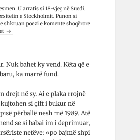
esmen. U arratis si 18-vjeç në Suedi.
rsitetin e Stockholmit. Punon si
dhe shkruan poezi e komente shoqërore
met
r. Nuk bahet ky vend. Këta që e
baru, ka marrë fund.
 drejt në sy. Ai e plaka rrojnë
kuj­to­hen si çift i bukur në
pisë për­ballë nesh më 1989. Atë
end se si babai im i de­pri­muar,
r­së­riste netëve: «po bajmë shpi