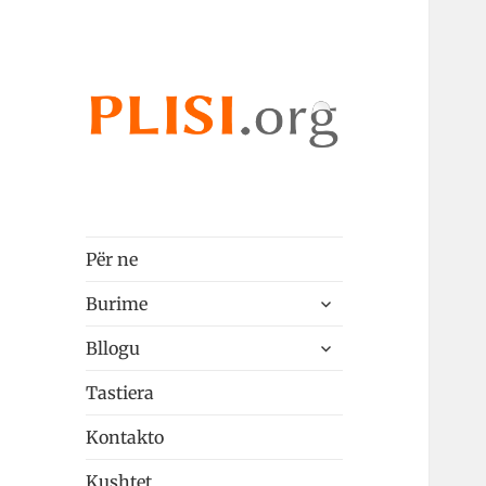
Plisi.org
qeshqip
Për ne
zgjeroni
Burime
menunë
zgjeroni
pjellë
Bllogu
menunë
pjellë
Tastiera
Kontakto
Kushtet