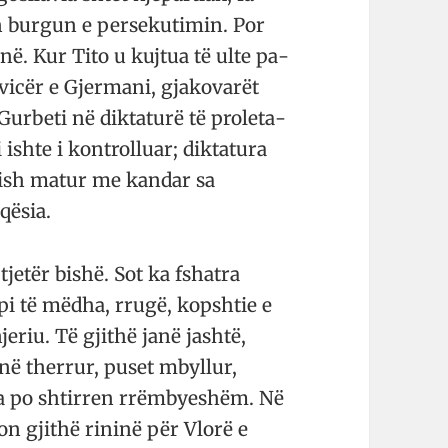
bur­gun e per­se­­­kutimin. Por
në. Kur Tito u kujtua të ulte pa­
vicër e Gjermani, gjako­varët
urbeti në diktaturë të pro­le­ta­
i ishte i kon­trolluar; dik­tatura
 kish matur me kandar sa
qësia.
jetër bishë. Sot ka fshat­ra
pi të mëdha, rrugë, kop­shtie e
jeriu. Të gjithë janë jashtë,
në the­rrur, puset mbyllur,
a po shti­rren rrëm­bye­shëm. Në
on gjithë rininë për Vlorë e