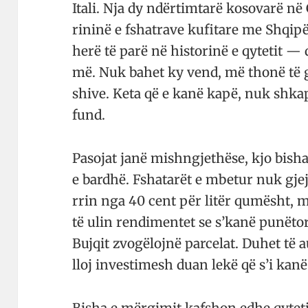
Itali. Nja dy ndër­tim­tarë kosovarë n
rininë e fshat­rave ku­fitare me Shqi­p
herë të parë në histo­rinë e qy­tetit 
më. Nuk bahet ky vend, më thonë të gj
shive. Keta që e kanë kapë, nuk shk
fund.
Pasojat janë mishngjethëse, kjo bisha
e bardhë. Fshatarët e mbetur nuk gje
rrin nga 40 cent për litër qu­mësht,
të ulin rendi­me­n­tet se s’kanë punë­to
Buj­qit zvogëlojnë par­celat. Duhet të a
lloj inves­timesh duan lekë që s’i kan