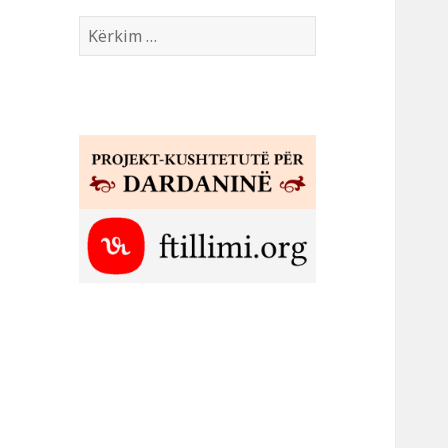
Kërko
për: