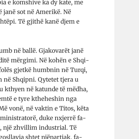
ëpia e komshive ka dy kate, me
ë janë sot në Amerikë. Në
htëpi. Të gjithë kanë djem e
umb në ballë. Gjako­varët janë
aditë mër­gimi. Në kohën e Shqi­
ht­folës gjet­kë humbnin në Tur­qi,
ën në Shqipni. Qytetet tjera u
u kthyen në ka­tunde të më­dha,
jemtë e tyre kthe­he­shin nga
. Më vonë, në vaktin e Titos, këta
administratorë, duke nxjerrë fa­
një zhvi­llim indus­trial. Të
o­sllavia shtet një­parti­ak, fa­