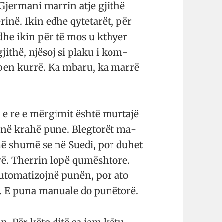
ë Gjermani marrin atje gjithë
ërinë. Ikin edhe qyte­tarët, për
— dhe ikin për të mos u kthyer
ithë, njësoj si plaku i kom­
apen kurrë. Ka mbaru, ka marrë
 e re e mërgimit është mur­tajë
jnë krahë pune. Bleg­torët ma­
 më shumë se në Suedi, por duhet
rë. The­rrin lopë qu­më­shtore.
uto­ma­ti­zojnë pu­nën, por ato
ë. E puna ma­nuale do punëtorë.