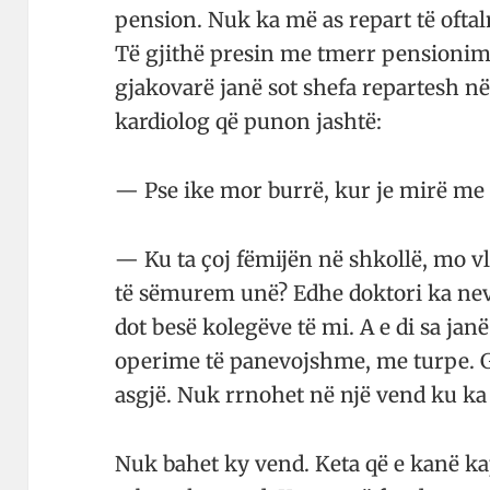
pension. Nuk ka më as repart të ofta­l­m
Të gjithë presin me tmerr pen­sio­nim
gja­ko­­varë janë sot shefa re­partesh n
kar­diolog që punon jashtë:
— Pse ike mor burrë, kur je mirë me 
— Ku ta çoj fëmijën në shkollë, mo v
të sëmurem unë? Edhe dok­tori ka nev
dot besë kolegëve të mi. A e di sa ja
operime të panevojshme, me turpe. Gj
asgjë. Nuk rrnohet në një vend ku ka
Nuk bahet ky vend. Keta që e kanë k