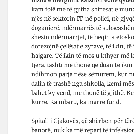
Bisha e mërgimit kafshon edhe qyteti
kam folë me të gjitha shtre­sat e mun
njës në sektorin IT, në polici, në gjy­që
doganierë, ndër­marrës të suksesshëm.
she­sin ndër­marrjet, të heqin steto­sko­
dorezojnë çelësat e zyrave, të ikin, të 
haj­gare. Të ikin të mos u kthyer më k
tjera, tashti më thonë që duan të iki
ndihmon parja nëse sëmurem, kur nuk
dalin të trashë nga shko­lla, kemi më
bahet ky vend, me thonë të gjithë. Ke
kurrë. Ka mbaru, ka marrë fund.
Spitali i Gjakovës, që shërben për të
banorë, nuk ka më repart të infe­k­sion