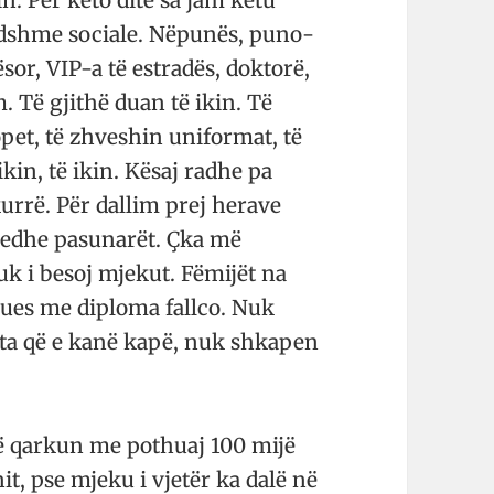
n. Për këto ditë sa jam këtu
dshme so­ciale. Në­punës, pu­no­
sor, VIP-a të est­radës, dok­torë,
 Të gjithë duan të ikin. Të
pet, të zhve­shin uni­for­mat, të
ikin, të ikin. Kësaj radhe pa
urrë. Për da­llim prej herave
n edhe pasu­narët. Çka më
 i besoj mjekut. Fëmijët na
sues me dip­loma fallco. Nuk
ta që e kanë kapë, nuk shka­­pen
rë qarkun me pothuaj 100 mijë
it, pse mje­ku i vjetër ka dalë në