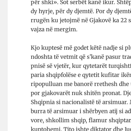
për shki». Sot ser­bët kanë ikur. Sht
dy hyrje, për dy djemtë. Por dy djemt
rrugën ku je­tojmë në Gjakovë ka 22 s
vajza në mergim.
Kjo kuptesë më godet këtë nadje si pl
ndoshta të vetmit që s’kanë pasur tr
p­­nisë së vjetër, kur qy­te­tarët tur­qis
paria shqipfolëse e qytetit ku­fi­tar ik
ripopu­lluan me banorë rre­thesh dhe 
por gjako­varët nuk shi­tën pro­nat. D
Shqip­nia si na­cio­nalistë të arsi­muar
burra të ar­si­muar i shërbyen atij si 
vore, shkollim shqip, fla­mur shqiptar, 
kup­tohemi, Tito ishte dik­tator dhe Ju­g