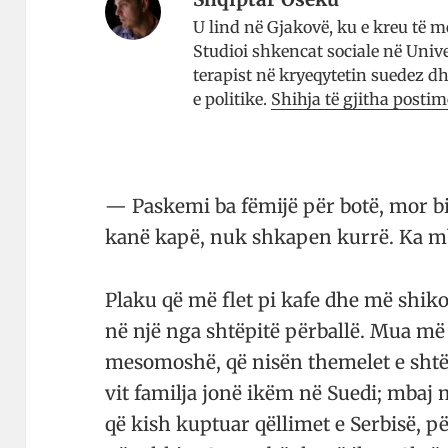
U lind në Gjakovë, ku e kreu të m
Studioi shkencat sociale në Unive
terapist në kryeqytetin suedez 
e politike.
Shihja të gjitha posti
— Paskemi ba fëmijë për botë, mor bi
kanë kapë, nuk shka­pen kurrë. Ka m
Plaku që më flet pi kafe dhe më shikon
në një nga shtë­pitë për­ballë. Mua më 
mesomoshë, që nisën the­melet e shtë­
vit familja jonë ikëm në Suedi; mbaj m
që kish kuptuar qëllimet e Ser­bisë, pë