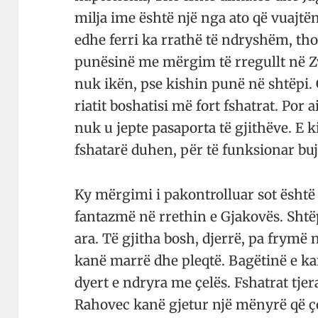
milja ime është një nga ato që vuajtën 
edhe ferri ka rrathë të ndryshëm, tho
punësinë me mërgim të rre­gullt në Z
nuk ikën, pse ki­shin punë në shtëpi. G
riatit bo­shatisi më fort fshat­rat. Por a
nuk u jepte pasa­porta të gji­thëve. E
fshatarë du­hen, për të funksionar buj
Ky mërgimi i pakontrolluar sot është t
fantazmë në rre­thin e Gja­kovës. Shtë
ara. Të gjitha bosh, djerrë, pa frymë n
kanë marrë dhe pleqtë. Ba­gëtinë e ka
dyert e ndryra me çelës. Fshatrat tjer
Raho­vec kanë gjetur një më­nyrë që ç