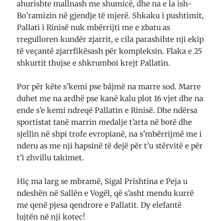
ahurishte mallnash me shumicë, dhe na e la ish-
Bo’ramizin në gjendje të mjerë. Shkaku i pushtimit,
Pallati i Rinisë nuk mbërrijti me e zbatu as
rregulloren kundër zjarrit, e cila parashihte nji ekip
të veçantë zjarrfikësash për kompleksin. Flaka e 25
shkurtit thujse e shkrumboi krejt Pallatin.
Por për këte s’kemi pse bájmë na marre sod. Marre
duhet me na ardhë pse kanë kalu plot 16 vjet dhe na
ende s’e kemi ndreqë Pallatin e Rinisë. Dhe ndërsa
sportistat tanë marrin medalje t’arta në botë dhe
sjellin në shpi trofe evropianë, na s’mbërrijmë me i
nderu as me nji hapsinë të dejë për t’u stërvitë e për
t’i zhvillu takimet.
Hiç ma larg se mbramë, Sigal Prishtina e Peja u
ndeshën në Sallën e Vogël, që s’asht mendu kurrë
me qenë pjesa qendrore e Pallatit. Dy elefantë
lujtën në nji kotec!