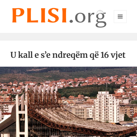
MENU
DHE
Plisi.org
WIDGET-
E
U kall e s’e ndreqëm që 16 vjet