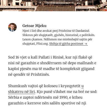
Getoar Mjeku
Njeri i lirë dhe avo­kat prej Prish­tine të Dar­da­nisë.
Shkrun për shqip­tarët, gju­hën, histo­rinë, e poli­ti­kën.
Lexon çkamos. Ndih­mon me mirë­mbajtë saj­tin për
shqip­tari, Plisi.org.
Shihja të gjitha postimet
Sod 16 vjet u kall Pallati i Rinisë, kur nji flakë që
nisi në garazhin e shndërruem në depo mallnash e
kaploi pjesën ma të madhe të kompleksit gjigand
në qendër të Prishtinës.
Shumkush vajtoi që koloseu i kryeqytetit
u
shkatrru në liri
. Kjo punë s’duhet me na bré ne sod:
Sërbia e zaptoi ndërtesën më 1990, e ktheu
garazhin e kerreve nën sallën sportive në nji