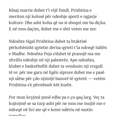
Kësaj marrie duhet t’i vijë fundi. Prishtina e
meriton nji kolosé për ndeshje sporti e ngjarje
kulture. Dhe asht koha që na si shoqni me ba diçka.
E në mos daçim, duhet me e shti veten me zor.
Ndoshta Sigal Prishtina duhet ta braktisë
përkohësisht qytetin derisa qyteti t’ia ndreqë Sallën
e Madhe. Ndoshta Peja s’duhet të pranojë ma me
zhvillu ndeshje në nji palestrëz. Apo ndoshta,
klubet e basketbollit duhet ta vendosin nji rregull
të re: për me garu në ligën siprore duhet me e pasë
nji ulëse për çdo njimijë banorë të qytetit — vetëm
Prishtina s’e përmbush kët kusht.
Por mun kryjmë punë edhe pa e çu qaq larg. Veç ta
kujtojmë se sa turp asht për ne mos me mujtë me e
ndreqë në liri ate që e kemi ndërtu në motin
jugosllav.