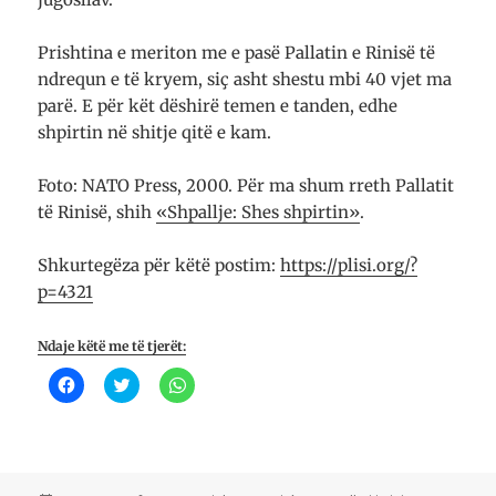
Prishtina e meriton me e pasë Pallatin e Rinisë të
ndrequn e të kryem, siç asht shestu mbi 40 vjet ma
parë. E për kët dëshirë temen e tanden, edhe
shpirtin në shitje qitë e kam.
Foto: NATO Press, 2000. Për ma shum rreth Pallatit
të Rinisë, shih
«Shpallje: Shes shpirtin»
.
Shkurtegëza për këtë postim:
https://plisi.org/?
p=4321
Ndaje këtë me të tjerët:
K
K
K
l
l
l
i
i
i
k
k
k
o
o
o
n
n
n
i
i
i
q
q
p