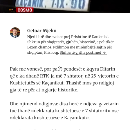
Getoar Mjeku
Njeri i lirë dhe avo­kat prej Prish­tine të Dar­da­nisë.
Shkrun për shqip­tarët, gju­hën, histo­rinë, e poli­ti­kën.
Lexon çkamos. Ndih­mon me mirë­mbajtë saj­tin për
shqip­tari, Plisi.org.
Shihja të gjitha postimet
Pak me vonesë, por pa(?) pendesë: e kqyra Ditarin
që e ka dhanë RTK-ja më 7 shtator, në 25-vjetorin e
Kushtetutës së Kaçanikut. Thashë mos po ndigjoj
gja të re për at ngjarje historike.
Dhe njimend ndigjova: disa herë e ndjeva gazetarin
tue thanë «deklarata kushtetuese e 7 shtatorit» ose
«deklarata kushtetuese e Kaçanikut».