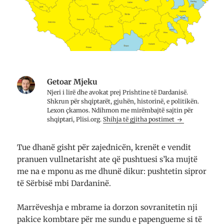
ë
(
n
n
H
ë
j
a
n
ë
p
j
d
e
ë
r
t
d
i
n
r
t
ë
i
a
n
t
r
j
a
e
ë
r
t
d
e
ë
r
t
Getoar Mjeku
r
i
ë
Njeri i lirë dhe avo­kat prej Prish­tine të Dar­da­nisë.
e
t
r
)
a
e
Shkrun për shqip­tarët, gju­hën, histo­rinë, e poli­ti­kën.
r
)
Lexon çkamos. Ndih­mon me mirë­mbajtë saj­tin për
e
t
shqip­tari, Plisi.org.
Shihja të gjitha postimet
ë
r
e
)
Tue dhanë gisht për zajednicën, krenët e vendit
pranuen vullnetarisht ate që pushtuesi s’ka mujtë
me na e mponu as me dhunë dikur: pushtetin sipror
të Sërbisë mbi Dardaninë.
Marrëveshja e mbrame ia dorzon sovranitetin nji
pakice kombtare për me sundu e papengueme si të