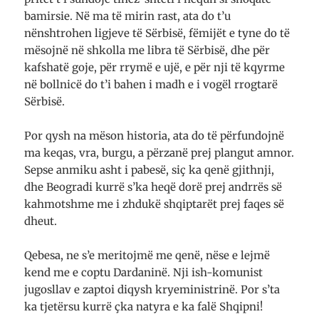
bamirsie. Në ma të mirin rast, ata do t’u
nënshtrohen ligjeve të Sërbisë, fëmijët e tyne do të
mësojnë në shkolla me libra të Sërbisë, dhe për
kafshatë goje, për rrymë e ujë, e për nji të kqyrme
në bollnicë do t’i bahen i madh e i vogël rrogtarë
Sërbisë.
Por qysh na mëson historia, ata do të përfundojnë
ma keqas, vra, burgu, a përzanë prej plangut amnor.
Sepse anmiku asht i pabesë, siç ka qenë gjithnji,
dhe Beogradi kurrë s’ka heqë dorë prej andrrës së
kahmotshme me i zhdukë shqiptarët prej faqes së
dheut.
Qebesa, ne s’e meritojmë me qenë, nëse e lejmë
kend me e coptu Dardaninë. Nji ish-komunist
jugosllav e zaptoi diqysh kryeministrinë. Por s’ta
ka tjetërsu kurrë çka natyra e ka falë Shqipni!