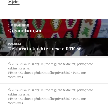
ë
r
r
Mjeku
t
ë
ë
n
t
t
ë
p
n
F
ë
ë
a
r
W
c
m
h
Lëvizje
e
e
a
b
s
t
I MËPARSHMI
te
o
T
s
Qilymi lumjan
Postimi
o
w
A
postimet
k
i
p
i
(
t
p
H
t
(
mëparshëm:
PASUESI
a
e
H
p
r
a
Deklarata kushtetuese e RTK-së
Postimi
e
-
p
t
i
e
pasues:
n
t
t
ë
(
n
n
H
ë
© 2012–2026 Plisi.org. Rujmë të gjitha të drejtat, përveç nëse
j
a
n
cekim ndryshe.
ë
p
j
d
e
ë
Për ne
•
Kushtet e përdorimit dhe privatësisë
•
Punu me
r
t
d
WordPress
i
n
r
t
ë
i
a
n
t
r
j
a
© 2012–2026 Plisi.org. Rujmë të gjitha të drejtat, përveç nëse
e
ë
r
t
d
e
cekim ndryshe.
ë
r
t
Për ne
•
Kushtet e përdorimit dhe privatësisë
•
Punu me
r
i
ë
WordPress
e
t
r
)
a
e