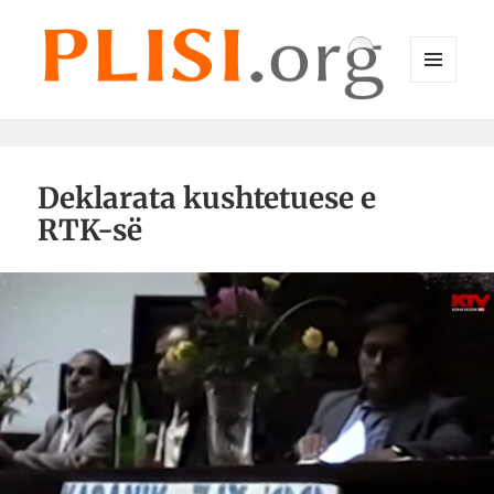
MENU
DHE
Plisi.org
WIDGET-
E
Deklarata kushtetuese e
RTK-së