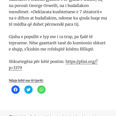
na porosit George Orwelli, na i budallakon
mendimet. «Deklarata kushtetuese e 7 shtatorit»
na e difton at budallakim, ndonse ka qinda huqe ma
të mëdha që duhet përmendë para tij.
Gjuha e popullit e lyp me i ra trup, pa fjalë të
teprueme. Nëse gazetarët tanë do kumtonin shkurt
e shqip, s’kishin me rrëshqitë kështu fëlliqtë.
Shkurtegëza për këtë postim:
https://plisi.org/?
p=3379
Ndaje këtë me të tjerët:
K
K
K
l
l
l
i
i
i
k
k
k
o
o
o
n
n
n
i
i
i
q
q
p
ë
ë
ë