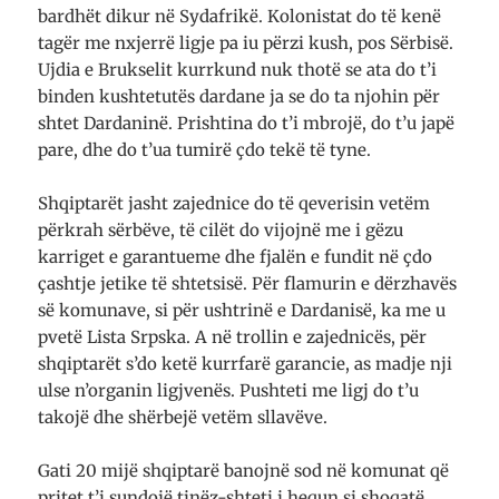
bardhët dikur në Sydafrikë. Kolonistat do të kenë
tagër me nxjerrë ligje pa iu përzi kush, pos Sërbisë.
Ujdia e Brukselit kurrkund nuk thotë se ata do t’i
binden kushtetutës dardane ja se do ta njohin për
shtet Dardaninë. Prishtina do t’i mbrojë, do t’u japë
pare, dhe do t’ua tumirë çdo tekë të tyne.
Shqiptarët jasht zajednice do të qeverisin vetëm
përkrah sërbëve, të cilët do vijojnë me i gëzu
karriget e garantueme dhe fjalën e fundit në çdo
çashtje jetike të shtetsisë. Për flamurin e dërzhavës
së komunave, si për ushtrinë e Dardanisë, ka me u
pvetë Lista Srpska. A në trollin e zajednicës, për
shqiptarët s’do ketë kurrfarë garancie, as madje nji
ulse n’organin ligjvenës. Pushteti me ligj do t’u
takojë dhe shërbejë vetëm sllavëve.
Gati 20 mijë shqiptarë banojnë sod në komunat që
pritet t’i sundojë tinëz-shteti i hequn si shoqatë