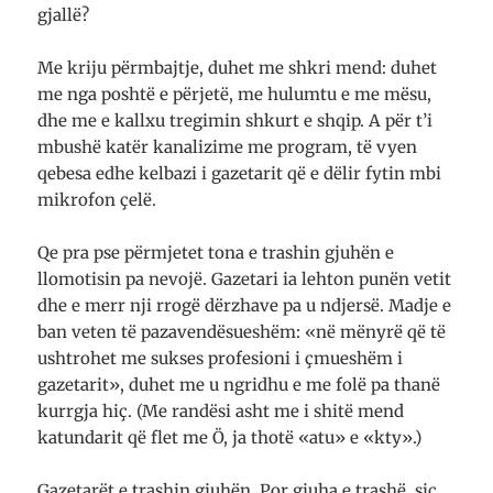
gjallë?
Me kriju përmbajtje, duhet me shkri mend: duhet
me nga poshtë e përjetë, me hulumtu e me mësu,
dhe me e kallxu tregimin shkurt e shqip. A për t’i
mbushë katër kanalizime me program, të vyen
qebesa edhe kelbazi i gazetarit që e dëlir fytin mbi
mikrofon çelë.
Qe pra pse përmjetet tona e trashin gjuhën e
llomotisin pa nevojë. Gazetari ia lehton punën vetit
dhe e merr nji rrogë dërzhave pa u ndjersë. Madje e
ban veten të pazavendësueshëm: «në mënyrë që të
ushtrohet me sukses profesioni i çmueshëm i
gazetarit», duhet me u ngridhu e me folë pa thanë
kurrgja hiç. (Me randësi asht me i shitë mend
katundarit që flet me Ö, ja thotë «atu» e «kty».)
Gazetarët e trashin gjuhën. Por gjuha e trashë, siç