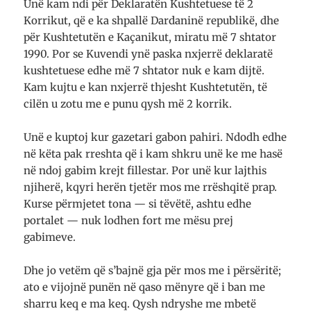
Unë kam ndi për Deklaratën Kushtetuese të 2
Korrikut, që e ka shpallë Dardaninë republikë, dhe
për Kushtetutën e Kaçanikut, miratu më 7 shtator
1990. Por se Kuvendi ynë paska nxjerrë deklaratë
kushtetuese edhe më 7 shtator nuk e kam dijtë.
Kam kujtu e kan nxjerrë thjesht Kushtetutën, të
cilën u zotu me e punu qysh më 2 korrik.
Unë e kuptoj kur gazetari gabon pahiri. Ndodh edhe
në këta pak rreshta që i kam shkru unë ke me hasë
në ndoj gabim krejt fillestar. Por unë kur lajthis
njiherë, kqyri herën tjetër mos me rrëshqitë prap.
Kurse përmjetet tona — si tëvëtë, ashtu edhe
portalet — nuk lodhen fort me mësu prej
gabimeve.
Dhe jo vetëm që s’bajnë gja për mos me i përsëritë;
ato e vijojnë punën në qaso mënyre që i ban me
sharru keq e ma keq. Qysh ndryshe me mbetë