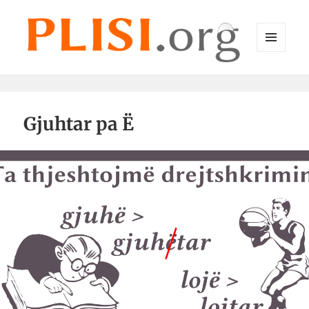
MENU
DHE
Plisi.org
WIDGET-
E
Gjuhtar pa Ë