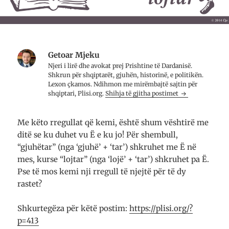
Getoar Mjeku
Njeri i lirë dhe avo­kat prej Prish­tine të Dar­da­nisë.
Shkrun për shqip­tarët, gju­hën, histo­rinë, e poli­ti­kën.
Lexon çkamos. Ndih­mon me mirë­mbajtë saj­tin për
shqip­tari, Plisi.org.
Shihja të gjitha postimet
Me këto rregullat që kemi, është shum vështirë me
ditë se ku duhet vu Ë e ku jo! Për shembull,
“gjuhëtar” (nga ‘gjuhë’ + ‘tar’) shkruhet me Ë në
mes, kurse “lojtar” (nga ‘lojë’ + ‘tar’) shkruhet pa Ë.
Pse të mos kemi nji rregull të njejtë për të dy
rastet?
Shkurtegëza për këtë postim:
https://plisi.org/?
p=413