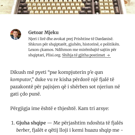
Getoar Mjeku
Njeri i lirë dhe avo­kat prej Prish­tine të Dar­da­nisë.
Shkrun për shqip­tarët, gju­hën, histo­rinë, e poli­ti­kën.
Lexon çkamos. Ndih­mon me mirë­mbajtë saj­tin për
shqip­tari, Plisi.org.
Shihja të gjitha postimet
Dikush më pyeti “pse kompjuterin p’e qun
komputor
,” duke vu re kisha përdorë një fjalë të
pazakontë për pajisjen që i shërben sot njeriun në
gati çdo punë.
Përgjigja ime është e thjeshtë. Kam tri arsye:
Gjuha shqipe
— Me përjashtim ndoshta të fjalës
berber
, fjalët e qëtij lloji i kemi huazu shqip me -