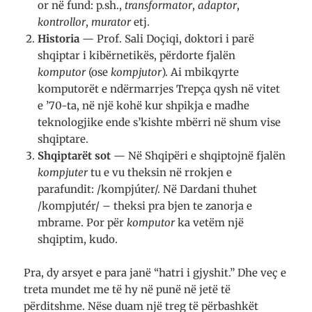
or në fund: p.sh.,
transformator
,
adaptor
,
kontrollor
,
murator
etj.
Historia
— Prof. Sali Doçiqi, doktori i parë
shqiptar i kibërnetikës, përdorte fjalën
komputor
(ose
kompjutor
). Ai mbikqyrte
komputorët e ndërmarrjes Trepça qysh në vitet
e ’70-ta, në një kohë kur shpikja e madhe
teknologjike ende s’kishte mbërri në shum vise
shqiptare.
Shqiptarët sot
— Në Shqipëri e shqiptojnë fjalën
kompjuter
tu e vu theksin në rrokjen e
parafundit: /kompjúter/. Në Dardani thuhet
/kompjutér/ – theksi pra bjen te zanorja e
mbrame. Por për
komputor
ka vetëm një
shqiptim, kudo.
Pra, dy arsyet e para janë “hatri i gjyshit.” Dhe veç e
treta mundet me të hy në punë në jetë të
përditshme. Nëse duam një treg të përbashkët