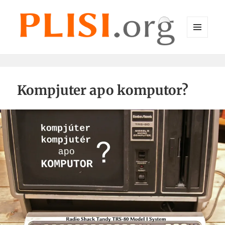
MENU
DHE
Plisi.org
WIDGET-
E
Kompjuter apo komputor?