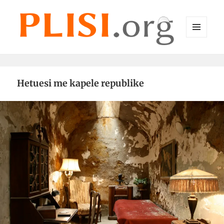
MENU
DHE
Plisi.org
WIDGET-
E
Hetuesi me kapele republike