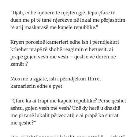
“Djali, edhe njëherë të njëjtën gjë. Jepu çfarë të
duen me pi të tanë njerëzve në lokal me përjashtim
të atij maskarasë me kapele republike.”
Kryen porosinë kamerieri edhe ish i përndjekuri
kthehet prapë të shohë reagimin e hetuesit. ai
prapë gojën vesh më vesh – qesh e vë dorën në
zemër!?
Mos me u zgjatë, ish i përndjekuri thrret
kamarierin edhe e pyet:
“Çfarë ka ai trapi me kapele republike? Përse qeshet
ashtu, gojën vesh më vesh? Unë dy herë u dhashë
me pi tanë lokalit përveç atij e ai prapë ka surrat
me qeshë?”