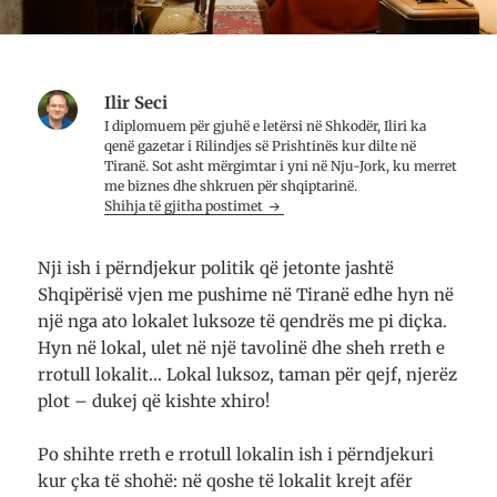
Ilir Seci
I diplomuem për gjuhë e letërsi në Shkodër, Iliri ka
qenë gazetar i Rilindjes së Prishtinës kur dilte në
Tiranë. Sot asht mërgimtar i yni në Nju-Jork, ku merret
me biznes dhe shkruen për shqiptarinë.
Shihja të gjitha postimet
Nji ish i përndjekur politik që jetonte jashtë
Shqipërisë vjen me pushime në Tiranë edhe hyn në
një nga ato lokalet luksoze të qendrës me pi diçka.
Hyn në lokal, ulet në një tavolinë dhe sheh rreth e
rrotull lokalit… Lokal luksoz, taman për qejf, njerëz
plot – dukej që kishte xhiro!
Po shihte rreth e rrotull lokalin ish i përndjekuri
kur çka të shohë: në qoshe të lokalit krejt afër