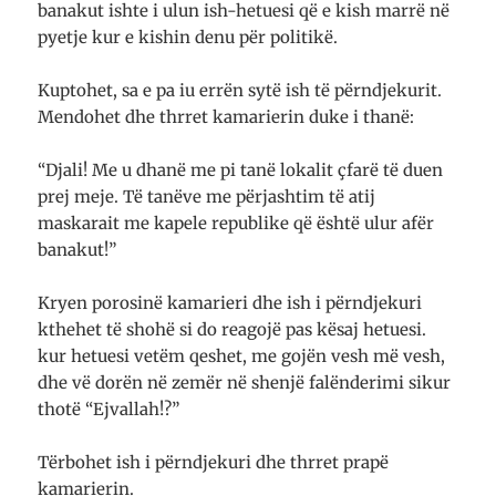
banakut ishte i ulun ish-hetuesi që e kish marrë në
pyetje kur e kishin denu për politikë.
Kuptohet, sa e pa iu errën sytë ish të përndjekurit.
Mendohet dhe thrret kamarierin duke i thanë:
“Djali! Me u dhanë me pi tanë lokalit çfarë të duen
prej meje. Të tanëve me përjashtim të atij
maskarait me kapele republike që është ulur afër
banakut!”
Kryen porosinë kamarieri dhe ish i përndjekuri
kthehet të shohë si do reagojë pas kësaj hetuesi.
kur hetuesi vetëm qeshet, me gojën vesh më vesh,
dhe vë dorën në zemër në shenjë falënderimi sikur
thotë “Ejvallah!?”
Tërbohet ish i përndjekuri dhe thrret prapë
kamarierin.