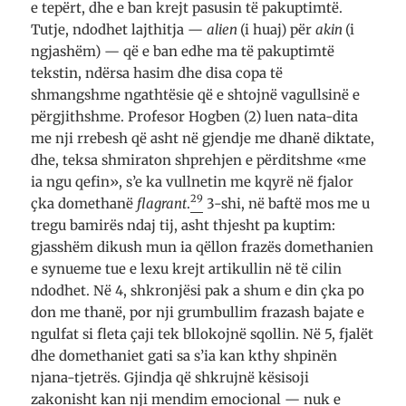
e tepërt, dhe e ban krejt pasusin të pakuptimtë.
Tutje, ndodhet lajthitja —
alien
(i huaj) për
akin
(i
ngjashëm) — që e ban edhe ma të pakuptimtë
tekstin, ndërsa hasim dhe disa copa të
shmangshme ngathtësie që e shtojnë vagullsinë e
përgjithshme. Profesor Hogben (2) luen nata-dita
me nji rrebesh që asht në gjendje me dhanë diktate,
dhe, teksa shmiraton shprehjen e përditshme «me
ia ngu qefin», s’e ka vullnetin me kqyrë në fjalor
29
çka domethanë
flagrant
.
3-shi, në baftë mos me u
tregu bamirës ndaj tij, asht thjesht pa kuptim:
gjasshëm dikush mun ia qëllon frazës domethanien
e synueme tue e lexu krejt artikullin në të cilin
ndodhet. Në 4, shkronjësi pak a shum e din çka po
don me thanë, por nji grumbullim frazash bajate e
ngulfat si fleta çaji tek bllokojnë sqollin. Në 5, fjalët
dhe domethaniet gati sa s’ia kan kthy shpinën
njana-tjetrës. Gjindja që shkrujnë kësisoji
zakonisht kan nji mendim emocional — nuk e