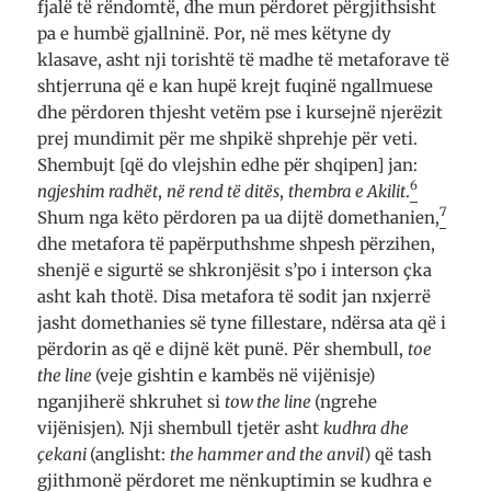
fjalë të rëndomtë, dhe mun përdoret përgjithsisht
pa e humbë gjallninë. Por, në mes këtyne dy
klasave, asht nji torishtë të madhe të metaforave të
shtjerruna që e kan hupë krejt fuqinë ngallmuese
dhe përdoren thjesht vetëm pse i kursejnë njerëzit
prej mundimit për me shpikë shprehje për veti.
Shembujt [që do vlejshin edhe për shqipen] jan:
6
ngjeshim radhët
,
në rend të ditës
,
thembra e Akilit
.
7
Shum nga këto përdoren pa ua dijtë domethanien,
dhe metafora të papërputhshme shpesh përzihen,
shenjë e sigurtë se shkronjësit s’po i interson çka
asht kah thotë. Disa metafora të sodit jan nxjerrë
jasht domethanies së tyne fillestare, ndërsa ata që i
përdorin as që e dijnë kët punë. Për shembull,
toe
the line
(veje gishtin e kambës në vijënisje)
nganjiherë shkruhet si
tow the line
(ngrehe
vijënisjen). Nji shembull tjetër asht
kudhra dhe
çekani
(anglisht:
the hammer and the anvil
) që tash
gjithmonë përdoret me nënkuptimin se kudhra e