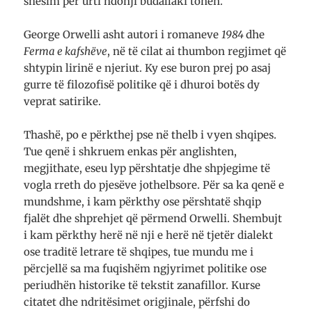
shesim për urti ndonji budallaki tonën.
George Orwelli asht autori i romaneve
1984
dhe
Ferma e kafshëve
, në të cilat ai thumbon regjimet që
shtypin lirinë e njeriut. Ky ese buron prej po asaj
gurre të filozofisë politike që i dhuroi botës dy
veprat satirike.
Thashë, po e përkthej pse në thelb i vyen shqipes.
Tue qenë i shkruem enkas për anglishten,
megjithate, eseu lyp përshtatje dhe shpjegime të
vogla rreth do pjesëve jothelbsore. Për sa ka qenë e
mundshme, i kam përkthy ose përshtatë shqip
fjalët dhe shprehjet që përmend Orwelli. Shembujt
i kam përkthy herë në nji e herë në tjetër dialekt
ose traditë letrare të shqipes, tue mundu me i
përcjellë sa ma fuqishëm ngjyrimet politike ose
periudhën historike të tekstit zanafillor. Kurse
citatet dhe ndritësimet origjinale, përfshi do