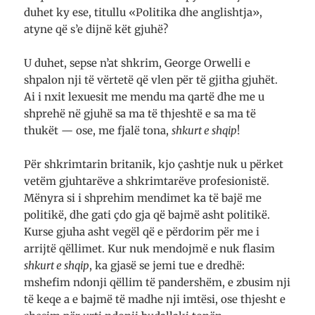
duhet ky ese, titullu «Politika dhe anglishtja»,
atyne që s’e dijnë kët gjuhë?
U duhet, sepse n’at shkrim, George Orwelli e
shpalon nji të vërtetë që vlen për të gjitha gjuhët.
Ai i nxit lexuesit me mendu ma qartë dhe me u
shprehë në gjuhë sa ma të thjeshtë e sa ma të
thukët — ose, me fjalë tona,
shkurt e shqip
!
Për shkrimtarin britanik, kjo çashtje nuk u përket
vetëm gjuhtarëve a shkrimtarëve profesionistë.
Mënyra si i shprehim mendimet ka të bajë me
politikë, dhe gati çdo gja që bajmë asht politikë.
Kurse gjuha asht vegël që e përdorim për me i
arrijtë qëllimet. Kur nuk mendojmë e nuk flasim
shkurt e shqip
, ka gjasë se jemi tue e dredhë:
mshefim ndonji qëllim të pandershëm, e zbusim nji
të keqe a e bajmë të madhe nji imtësi, ose thjesht e