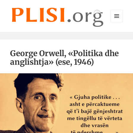
MENU
DHE
Plisi.org
WIDGET-
E
George Orwell, «Politika dhe
anglishtja» (ese, 1946)