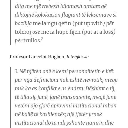
dita me një rrebesh idiomash amtare që
diktojnë kolokacion flagrant të leksemave si
bazikja
me ia ngu qefin
(
put up with
) për
toleroj
ose
me ia hupë fijen
(
put at a loss
)
2
për
trullos
.
Profesor Lancelot Hogben,
Interglossia
3.
Në njërën anë e kemi personalitetin e lirë:
për nga definicioni nuk është nevrotik, meqë
nuk ka as konflikt e as ëndrra. Dëshirat e tij,
të tilla siç janë, janë transparente, meqë janë
vetëm ajo çfarë aprovimi institucional mban
në ballë të koshiencës; një tjetër yrnek
institucional do ta ndryshonte numrin dhe