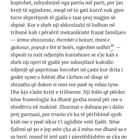
kuptohet, ndryshojnë nga partia më parti, por jan
krejt të ngjashme, meqë në to gati kurrë nuk gjen
turre shprehjesh të gjalla e taze prej magjes së
shpisë. Kur e sheh nji shkrolaxhi të lodhun në
tribunë kah i përsërit mekanikisht frazat familjare
—
krime shtazarake
,
thembër e hekurt
,
tirani e
30
gjakosur
,
popujt e lirë të botës
,
ngjeshim radhët
—
shpesh ta nxit ndjenjën kureshtare se s’je kah e
sheh nji njeri të gjallë por ndonjifarë kukulle:
ndjenjë që papritmas forcohet në çaste kur drita i
godet syzet e folësit dhe i kthen në disqe të
zbrazëta që duken si mos me pasë sy mbas tyne.
Dhe kjo s’asht krejt e trillueme. Nji folës që përdor
këso frazeologjie ka dhanë goxha mund për me u
shndërru në makinë. Zhurmat e duhuna po i dalin
prej gurmazi, por trunin s’e ka të përfshimë qysh
kish me e pasë sikur t’i zgjidhte vetë fjalët. Nëse
fjalimi që po e jep asht çka ai â mësu me dhanë sa e
sa herë, mund të jetë gati i pavetëdijshëm se çka po