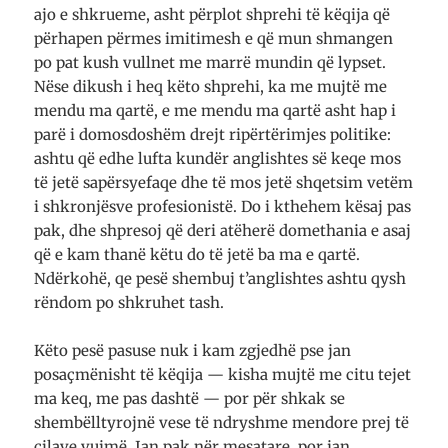
ajo e shkrueme, asht përplot shprehi të këqija që
përhapen përmes imitimesh e që mun shmangen
po pat kush vullnet me marrë mundin që lypset.
Nëse dikush i heq këto shprehi, ka me mujtë me
mendu ma qartë, e me mendu ma qartë asht hap i
parë i domosdoshëm drejt ripërtërimjes politike:
ashtu që edhe lufta kundër anglishtes së keqe mos
të jetë sapërsyefaqe dhe të mos jetë shqetsim vetëm
i shkronjësve profesionistë. Do i kthehem kësaj pas
pak, dhe shpresoj që deri atëherë domethania e asaj
që e kam thanë këtu do të jetë ba ma e qartë.
Ndërkohë, qe pesë shembuj t’anglishtes ashtu qysh
rëndom po shkruhet tash.
Këto pesë pasuse nuk i kam zgjedhë pse jan
posaçmënisht të këqija — kisha mujtë me citu tejet
ma keq, me pas dashtë — por për shkak se
shembëlltyrojnë vese të ndryshme mendore prej të
cilave vujmë. Jan pak nër mesatare, por jan