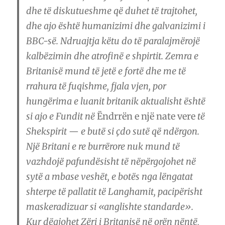
dhe të diskutueshme që duhet të trajtohet,
dhe ajo është humanizimi dhe galvanizimi i
BBC-së. Ndruajtja këtu do të paralajmërojë
kalbëzimin dhe atrofinë e shpirtit. Zemra e
Britanisë mund të jetë e fortë dhe me të
rrahura të fuqishme, fjala vjen, por
hungërima e luanit britanik aktualisht është
si ajo e Fundit në
Ëndrrën e një nate vere
të
Shekspirit — e butë si çdo sutë që ndërgon.
Një Britani e re burrërore nuk mund të
vazhdojë pafundësisht të nëpërgojohet në
sytë a mbase veshët, e botës nga lëngatat
shterpe të pallatit të Langhamit, pacipërisht
maskeradizuar si «anglishte standarde».
Kur dëgjohet Zëri i Britanisë në orën nëntë,