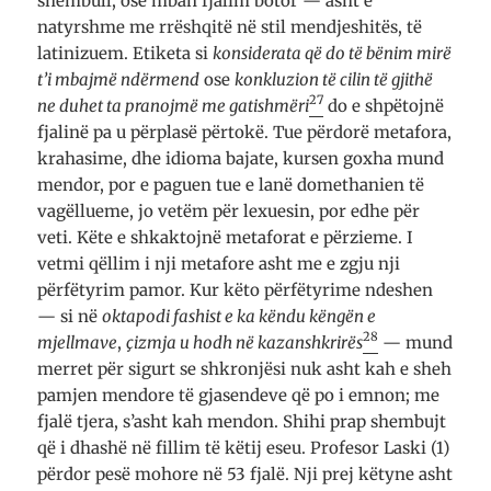
shembull, ose mban fjalim botor — asht e
natyrshme me rrëshqitë në stil mendjeshitës, të
latinizuem. Etiketa si
konsiderata që do të bënim mirë
t’i mbajmë ndërmend
ose
konkluzion të cilin të gjithë
27
ne duhet ta pranojmë me gatishmëri
do e shpëtojnë
fjalinë pa u përplasë përtokë. Tue përdorë metafora,
krahasime, dhe idioma bajate, kursen goxha mund
mendor, por e paguen tue e lanë domethanien të
vagëllueme, jo vetëm për lexuesin, por edhe për
veti. Këte e shkaktojnë metaforat e përzieme. I
vetmi qëllim i nji metafore asht me e zgju nji
përfëtyrim pamor. Kur këto përfëtyrime ndeshen
— si në
oktapodi fashist e ka këndu këngën e
28
mjellmave
,
çizmja u hodh në kazanshkrirës
— mund
merret për sigurt se shkronjësi nuk asht kah e sheh
pamjen mendore të gjasendeve që po i emnon; me
fjalë tjera, s’asht kah mendon. Shihi prap shembujt
që i dhashë në fillim të këtij eseu. Profesor Laski (1)
përdor pesë mohore në 53 fjalë. Nji prej këtyne asht