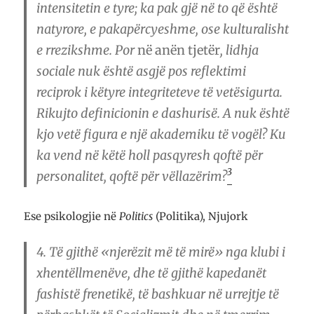
intensitetin e tyre; ka pak gjë në to që është
natyrore, e pakapërcyeshme, ose kulturalisht
e rrezikshme. Por
në anën tjetër
, lidhja
sociale nuk është asgjë pos reflektimi
reciprok i këtyre integriteteve të vetësigurta.
Rikujto definicionin e dashurisë. A nuk është
kjo vetë figura e një akademiku të vogël? Ku
ka vend në këtë holl pasqyresh qoftë për
3
personalitet, qoftë për vëllazërim?
Ese psikologjie në
Politics
(Politika), Njujork
4.
Të gjithë «njerëzit më të mirë» nga klubi i
xhentëllmenëve, dhe të gjithë kapedanët
fashistë frenetikë, të bashkuar në urrejtje të