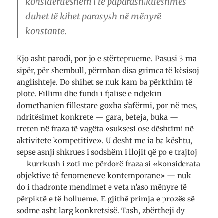
konsiderueshëm i të paparashikueshmes
duhet të kihet parasysh në mënyrë
konstante.
Kjo asht parodi, por jo e stërteprueme. Pasusi 3 ma
sipër, për shembull, përmban disa grimca të kësisoj
anglishteje. Do shihet se nuk kam ba përkthim të
plotë. Fillimi dhe fundi i fjalisë e ndjekin
domethanien fillestare goxha s’afërmi, por në mes,
ndritësimet konkrete — gara, beteja, buka —
treten në fraza të vagëta «suksesi ose dështimi në
aktivitete kompetitive». U desht me ia ba kështu,
sepse asnji shkrues i sodshëm i llojit që po e trajtoj
— kurrkush i zoti me përdorë fraza si «konsiderata
objektive të fenomeneve kontemporane» — nuk
do i thadronte mendimet e veta n’aso mënyre të
përpiktë e të hollueme. E gjithë primja e prozës së
sodme asht larg konkretsisë. Tash, zbërtheji dy