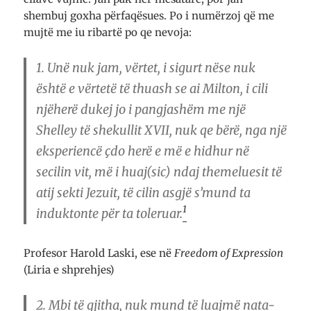
shembuj goxha përfaqësues. Po i numërzoj që me
mujtë me iu ribartë po qe nevoja:
1.
Unë nuk jam, vërtet, i sigurt nëse nuk
është e vërtetë të thuash se ai Milton, i cili
njëherë dukej jo i pangjashëm me një
Shelley të shekullit XVII, nuk qe bërë, nga një
eksperiencë çdo herë e më e hidhur në
secilin vit, më i huaj(sic) ndaj themeluesit të
atij sekti Jezuit, të cilin asgjë s’mund ta
1
induktonte për ta toleruar.
Profesor Harold Laski, ese në
Freedom of Expression
(Liria e shprehjes)
2.
Mbi të gjitha, nuk mund të luajmë nata-