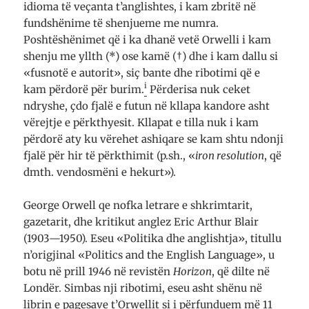
idioma të veçanta t’anglishtes, i kam zbritë në
fundshënime të shenjueme me numra.
Poshtëshënimet që i ka dhanë vetë Orwelli i kam
shenju me yllth (*) ose kamë (†) dhe i kam dallu si
«fusnotë e autorit», siç bante dhe ribotimi që e
i
kam përdorë për burim.
Përderisa nuk ceket
ndryshe, çdo fjalë e futun në kllapa kandore asht
vërejtje e përkthyesit. Kllapat e tilla nuk i kam
përdorë aty ku vërehet ashiqare se kam shtu ndonji
fjalë për hir të përkthimit (p.sh., «
iron resolution
, që
dmth. vendosmëni e hekurt»).
George Orwell qe nofka letrare e shkrimtarit,
gazetarit, dhe kritikut anglez Eric Arthur Blair
(1903—1950). Eseu «Politika dhe anglishtja», titullu
n’origjinal «Politics and the English Language», u
botu në prill 1946 në revistën
Horizon
, që dilte në
Londër. Simbas nji ribotimi, eseu asht shënu në
librin e pagesave t’Orwellit si i përfunduem më 11