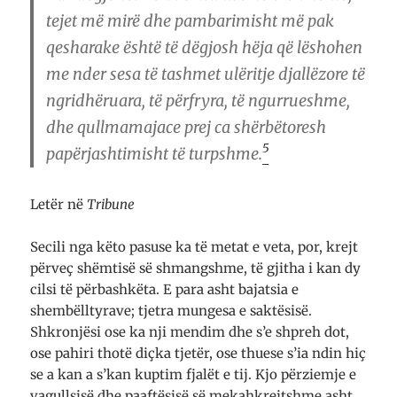
tejet më mirë dhe pambarimisht më pak
qesharake është të dëgjosh hëja që lëshohen
me nder sesa të tashmet ulëritje djallëzore të
ngridhëruara, të përfryra, të ngurrueshme,
dhe qullmamajace prej ca shërbëtoresh
5
papërjashtimisht të turpshme.
Letër në
Tribune
Secili nga këto pasuse ka të metat e veta, por, krejt
përveç shëmtisë së shmangshme, të gjitha i kan dy
cilsi të përbashkëta. E para asht bajatsia e
shembëlltyrave; tjetra mungesa e saktësisë.
Shkronjësi ose ka nji mendim dhe s’e shpreh dot,
ose pahiri thotë diçka tjetër, ose thuese s’ia ndin hiç
se a kan a s’kan kuptim fjalët e tij. Kjo përziemje e
vagullsisë dhe paaftësisë së mekahkrejtshme asht