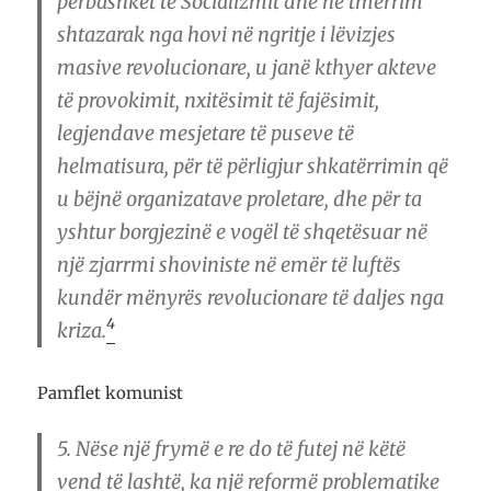
përbashkët të Socializmit dhe në tmerrim
shtazarak nga hovi në ngritje i lëvizjes
masive revolucionare, u janë kthyer akteve
të provokimit, nxitësimit të fajësimit,
legjendave mesjetare të puseve të
helmatisura, për të përligjur shkatërrimin që
u bëjnë organizatave proletare, dhe për ta
yshtur borgjezinë e vogël të shqetësuar në
një zjarrmi shoviniste në emër të luftës
kundër mënyrës revolucionare të daljes nga
4
kriza.
Pamflet komunist
5.
Nëse një frymë e re do të futej në këtë
vend të lashtë, ka një reformë problematike