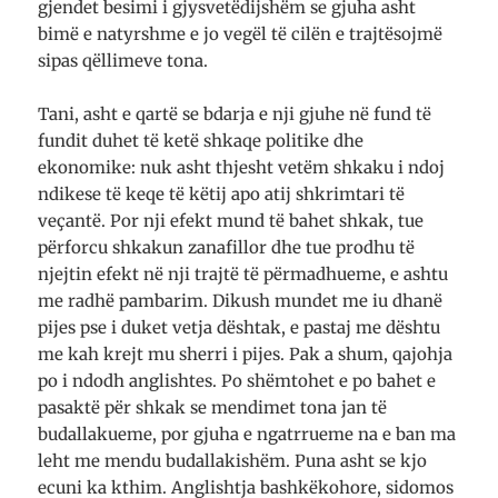
gjendet besimi i gjysvetëdijshëm se gjuha asht
bimë e natyrshme e jo vegël të cilën e trajtësojmë
sipas qëllimeve tona.
Tani, asht e qartë se bdarja e nji gjuhe në fund të
fundit duhet të ketë shkaqe politike dhe
ekonomike: nuk asht thjesht vetëm shkaku i ndoj
ndikese të keqe të këtij apo atij shkrimtari të
veçantë. Por nji efekt mund të bahet shkak, tue
përforcu shkakun zanafillor dhe tue prodhu të
njejtin efekt në nji trajtë të përmadhueme, e ashtu
me radhë pambarim. Dikush mundet me iu dhanë
pijes pse i duket vetja dështak, e pastaj me dështu
me kah krejt mu sherri i pijes. Pak a shum, qajohja
po i ndodh anglishtes. Po shëmtohet e po bahet e
pasaktë për shkak se mendimet tona jan të
budallakueme, por gjuha e ngatrrueme na e ban ma
leht me mendu budallakishëm. Puna asht se kjo
ecuni ka kthim. Anglishtja bashkëkohore, sidomos