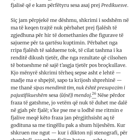
fjalisë që e kam përfëtyru sesa asaj prej
Predikuesve
.
Siç jam përpjekë me dëshmu, shkrimi i sodshëm në
ma të keqen trajtë nuk përbahet prej fjalësh të
zgjedhuna për hir të domethanies dhe figurave të
sajueme për ta qartësu kuptimin. Përbahet nga
rripa fjalësh të saldueme tok, të cilat tashma i ka
renditë dikush tjetër, dhe nga rezultate që cilsohen
të botueshme në sajë t’asgja tjetër pos broçkullave.
Kjo mënyrë shkrimi tërheq sepse asht e lehtë —
madje ma e shpejtë, sapo ta krijosh shprehinë —
me thanë
sipas mendimit tim, nuk është presupozim i
26
pajustifikueshëm
sesa
(û(në)) mendoj
.
Nëse përdor
fraza të gatshme, jo vetëm që nuk të duhet me dalë
në gjah për fjalë; s’ke pse me u lodhë me ritmin e
fjalive meqë këto fraza jan përgjithsisht aq të
godituna sa me tingëllu pak a shum hijeshëm. Kur
shkruen me ngut — kur i dikton nji stenografi, për