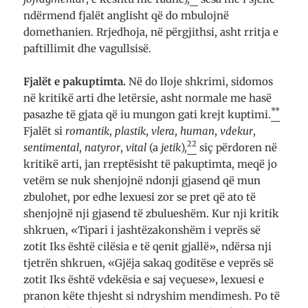
ndërmend fjalët anglisht që do mbulojnë
domethanien. Rrjedhoja, në përgjithsi, asht rritja e
paftillimit dhe vagullsisë.
Fjalët e pakuptimta.
Në do lloje shkrimi, sidomos
në kritikë arti dhe letërsie, asht normale me hasë
**
pasazhe të gjata që iu mungon gati krejt kuptimi.
Fjalët si
romantik
,
plastik
,
vlera
,
human
,
vdekur
,
22
sentimental
,
natyror
,
vital
(a
jetik
),
siç përdoren në
kritikë arti, jan rreptësisht të pakuptimta, meqë jo
vetëm se nuk shenjojnë ndonji gjasend që mun
zbulohet, por edhe lexuesi zor se pret që ato të
shenjojnë nji gjasend të zbulueshëm. Kur nji kritik
shkruen, «Tipari i jashtëzakonshëm i veprës së
zotit Iks është cilësia e të qenit gjallë», ndërsa nji
tjetrën shkruen, «Gjëja sakaq goditëse e veprës së
zotit Iks është vdekësia e saj veçuese», lexuesi e
pranon këte thjesht si ndryshim mendimesh. Po të