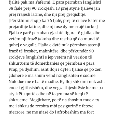
fjalitë pak ma s’afërmi. E para përmban [anglisht]
38 fjalë prej 90 rrokjesh: 18 prej atyne fjalëve jan
prej rrajësh latine, dhe nji prej greqishtje.
[Përkthimi shqip ka 36 fjalë, prej të cilave katër me
prejardhje latine, dhe nji ose dy me rrajë turke.]
Fjalia e parë përmban gjashtë figura të gjalla, dhe
vetëm nji frazë («koha dhe rasti») që do mund të
quhej e vagullt. Fjalia e dytë nuk përmban astenji
frazë të freskët, mahnitëse, dhe përkundër 90
rrokjeve [anglisht] e jep vetëm nji version të
shkurtuem të domethanies që përmban e para.
Prap, pa dyshim, asht lloji i dytë i fjalisë që po zen
çdoherë e ma shum vend n’anglishten e sodme.
Nuk due me e ba të madhe. Ky lloj shkrimi nuk asht
ende i gjithsishëm, dhe vegza thjeshtësie ke me pa
aty-këtu qoftë edhe në faqen ma së keqi të
shkrueme. Megjithate, po të na thoshin mue a ty
me i shkru do rreshta mbi pasigurinë e fateve
njerzore, ne me gjasë do i afroheshim ma fort