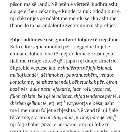
pëson ma së randi. Në jetën e vërtetë, kudhra asht
ajo që e then çekanin, e kundërta nuk ndodh kurrë:
nji shkronjës që ndalet me mendu se çka asht tue
thanë do ta parandalonte zvetënimin e shprehjes.
Foljet ndihmëse ose gjymtyrë
t
foljore të rrejshme.
Këto e kursejnë mundin për t’i zgjedhë foljet e
emnat e duhun, dhe të njejtën kohë e rrasin çdo
fjali me rrokje shtesë që i japin nji dukje simetrie.
Shprehje veçuese jan:
e shndërron në jofuksional,
militoj kundër
,
dëshmohet i papranueshëm
,
vendos
kontakt me
,
nënshtrohet ndaj
,
bëhet shkak për
,
ofron
bazë për
,
duke pasur efektin e
,
luan rol kryesor në
,
fillon efektin
,
bën që të ndjehet
,
shfaq tendencë për të
,
i
8
shërben qëllimit të
, etj. etj.
Kryesorja e kësaj asht
me i menjanu foljet e thjeshta. Në vend të nji fjale
9
të vetme, siç jan
me thy
,
ndalë
,
prishë
,
ndreqë
,
vra
,
nji folje bahet
frazë
, e përbame prej nji folje të
përgjithshme siç jan
me dëshmu
,
shërby
,
përba
,
lujtë
,