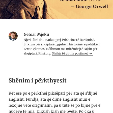
Getoar Mjeku
Njeri i lirë dhe avo­kat prej Prish­tine të Dar­da­nisë.
Shkrun për shqip­tarët, gju­hën, histo­rinë, e poli­ti­kën.
Lexon çkamos. Ndih­mon me mirë­mbajtë saj­tin për
shqip­tari, Plisi.org.
Shihja të gjitha postimet
Shënim i përkthyesit
Kët ese po e përkthej piksëpari për ata që s’dijnë
anglisht. Fundja, ata që dijnë anglisht mun e
lexojnë vetë origjinalin, pa u tutë se po bijnë pre e
huqeve të mia. Dikush kish me pyetë: Po çka u