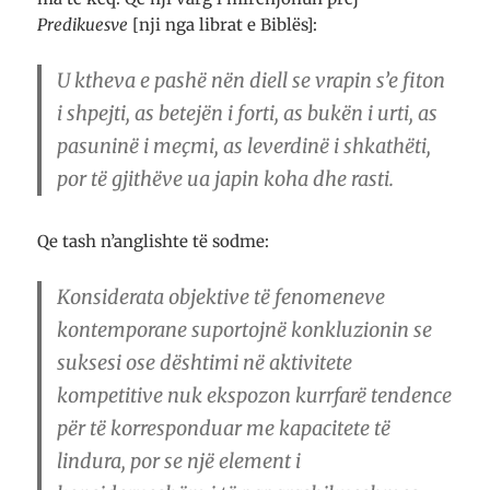
Predikuesve
[nji nga librat e Biblës]:
U ktheva e pashë nën diell se vrapin s’e fiton
i shpejti, as betejën i forti, as bukën i urti, as
pasuninë i meçmi, as leverdinë i shkathëti,
por të gjithëve ua japin koha dhe rasti.
Qe tash n’anglishte të sodme:
Konsiderata objektive të fenomeneve
kontemporane suportojnë konkluzionin se
suksesi ose dështimi në aktivitete
kompetitive nuk ekspozon kurrfarë tendence
për të korresponduar me kapacitete të
lindura, por se një element i