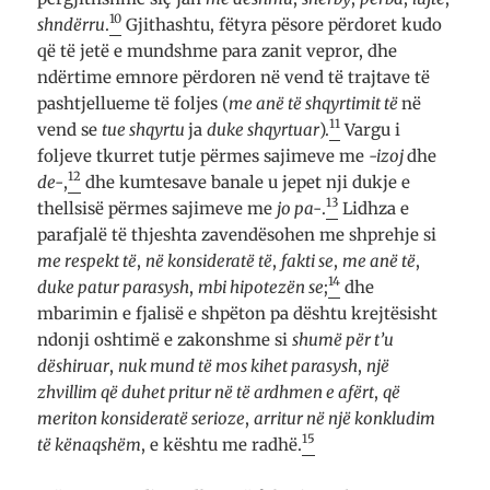
10
shndërru
.
Gjithashtu, fëtyra pësore përdoret kudo
që të jetë e mundshme para zanit vepror, dhe
ndërtime emnore përdoren në vend të trajtave të
pashtjellueme të foljes (
me anë të shqyrtimit të
në
11
vend se
tue shqyrtu
ja
duke shqyrtuar
).
Vargu i
foljeve tkurret tutje përmes sajimeve me
-izoj
dhe
12
de-
,
dhe kumtesave banale u jepet nji dukje e
13
thellsisë përmes sajimeve me
jo pa-
.
Lidhza e
parafjalë të thjeshta zavendësohen me shprehje si
me respekt të
,
në konsideratë të
,
fakti se
,
me anë të
,
14
duke patur parasysh
,
mbi hipotezën se
;
dhe
mbarimin e fjalisë e shpëton pa dështu krejtësisht
ndonji oshtimë e zakonshme si
shumë për t’u
dëshiruar
,
nuk mund të mos kihet parasysh
,
një
zhvillim që duhet pritur në të ardhmen e afërt
,
që
meriton konsideratë serioze
,
arritur në një konkludim
15
të kënaqshëm
, e kështu me radhë.