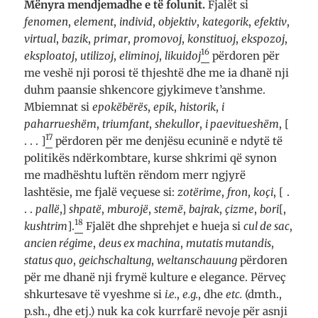
Mënyra mendjemadhe e të folu
n
it.
Fjalët si
fenomen
,
element
,
individ
,
objektiv
,
kategorik
,
efektiv
,
virtual
,
bazik
,
primar
,
promovoj
,
konstituoj
,
ekspozoj
,
16
eksploatoj
,
utilizoj
,
eliminoj
,
likuidoj
përdoren për
me veshë nji porosi të thjeshtë dhe me ia dhanë nji
duhm paansie shkencore gjykimeve t’anshme.
Mbiemnat si
epokëbërës
,
epik
,
historik
,
i
paharrueshëm
,
triumfant
,
shekullor
,
i paevitueshëm
, [
17
. . . ]
përdoren për me denjësu ecuninë e ndytë të
politikës ndërkombtare, kurse shkrimi që synon
me madhështu luftën rëndom merr ngjyrë
lashtësie, me fjalë veçuese si:
zotërime
,
fron
,
koçi
, [ .
. .
pallë
,]
shpatë
,
mburojë
,
stemë
,
bajrak
,
çizme
,
bori
[,
18
kushtrim
].
Fjalët dhe shprehjet e hueja si
cul de sac
,
ancien régime
,
deus ex machina
,
mutatis mutandis
,
status quo
,
geichschaltung
,
weltanschauung
përdoren
për me dhanë nji frymë kulture e elegance. Përveç
shkurtesave të vyeshme si
i.e.
,
e.g.
, dhe
etc.
(dmth.,
p.sh., dhe etj.) nuk ka cok kurrfarë nevoje për asnji