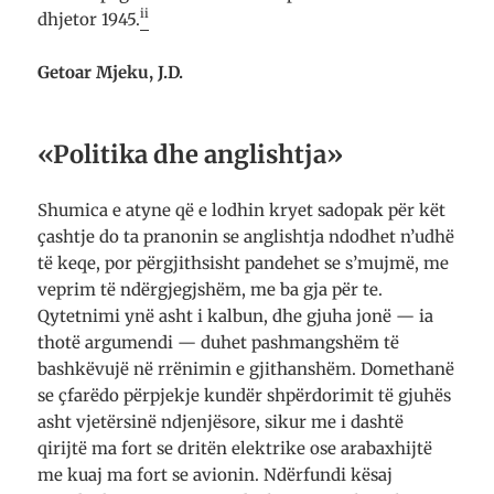
ii
dhjetor 1945.
Getoar Mjeku, J.D.
«Politika dhe anglishtja»
Shumica e atyne që e lodhin kryet sadopak për kët
çashtje do ta pranonin se anglishtja ndodhet n’udhë
të keqe, por përgjithsisht pandehet se s’mujmë, me
veprim të ndërgjegjshëm, me ba gja për te.
Qytetnimi ynë asht i kalbun, dhe gjuha jonë — ia
thotë argumendi — duhet pashmangshëm të
bashkëvujë në rrënimin e gjithanshëm. Domethanë
se çfarëdo përpjekje kundër shpërdorimit të gjuhës
asht vjetërsinë ndjenjësore, sikur me i dashtë
qirijtë ma fort se dritën elektrike ose arabaxhijtë
me kuaj ma fort se avionin. Ndërfundi kësaj