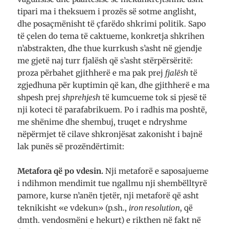
tipari ma i theksuem i prozës së sotme anglisht,
dhe posaçmënisht të çfarëdo shkrimi politik. Sapo
të çelen do tema të caktueme, konkretja shkrihen
n’abstrakten, dhe thue kurrkush s’asht në gjendje
me gjetë naj turr fjalësh që s’asht stërpërsëritë:
proza përbahet gjithherë e ma pak prej
fjalësh
të
zgjedhuna për kuptimin që kan, dhe gjithherë e ma
shpesh prej
shprehjesh
të kumcueme tok si pjesë të
nji koteci të parafabrikuem. Po i radhis ma poshtë,
me shënime dhe shembuj, truqet e ndryshme
nëpërmjet të cilave shkronjësat zakonisht i bajnë
lak punës së prozëndërtimit:
Metafora
që po vdesin.
Nji metaforë e saposajueme
i ndihmon mendimit tue ngallmu nji shembëlltyrë
pamore, kurse n’anën tjetër, nji metaforë që asht
teknikisht «e vdekun» (p.sh.,
iron resolution
, që
dmth. vendosmëni e hekurt) e rikthen në fakt në