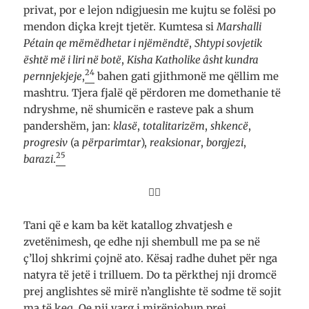
privat, por e lejon ndigjuesin me kujtu se folësi po
mendon diçka krejt tjetër. Kumtesa si
Marshalli
Pétain qe mëmëdhetar i njëmëndtë
,
Shtypi sovjetik
është më i liri në botë
,
Kisha Katholike âsht kundra
24
pernnjekjeje
,
bahen gati gjithmonë me qëllim me
mashtru. Tjera fjalë që përdoren me domethanie të
ndryshme, në shumicën e rasteve pak a shum
pandershëm, jan:
klasë
,
totalitarizëm
,
shkencë
,
progresiv
(a
përparimtar
),
reaksionar
,
borgjezi
,
25
barazi
.

Tani që e kam ba kët katallog zhvatjesh e
zvetënimesh, qe edhe nji shembull me pa se në
ç’lloj shkrimi çojnë ato. Kësaj radhe duhet për nga
natyra të jetë i trilluem. Do ta përkthej nji dromcë
prej anglishtes së mirë n’anglishte të sodme të sojit
ma të keq. Qe nji varg i mirënjohun prej