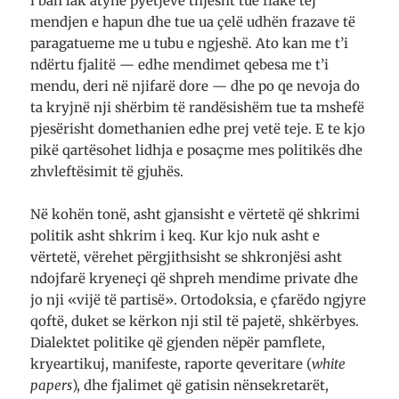
i ban lak atyne pyetjeve thjesht tue flakë tej
mendjen e hapun dhe tue ua çelë udhën frazave të
paragatueme me u tubu e ngjeshë. Ato kan me t’i
ndërtu fjalitë — edhe mendimet qebesa me t’i
mendu, deri në njifarë dore — dhe po qe nevoja do
ta kryjnë nji shërbim të randësishëm tue ta mshefë
pjesërisht domethanien edhe prej vetë teje. E te kjo
pikë qartësohet lidhja e posaçme mes politikës dhe
zhvleftësimit të gjuhës.
Në kohën tonë, asht gjansisht e vërtetë që shkrimi
politik asht shkrim i keq. Kur kjo nuk asht e
vërtetë, vërehet përgjithsisht se shkronjësi asht
ndojfarë kryeneçi që shpreh mendime private dhe
jo nji «vijë të partisë». Ortodoksia, e çfarëdo ngjyre
qoftë, duket se kërkon nji stil të pajetë, shkërbyes.
Dialektet politike që gjenden nëpër pamflete,
kryeartikuj, manifeste, raporte qeveritare (
white
papers
), dhe fjalimet që gatisin nënsekretarët,