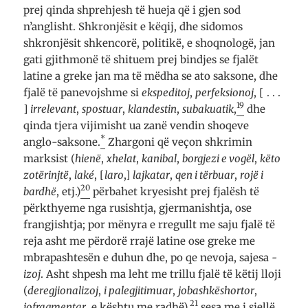
prej qinda shprehjesh të hueja që i gjen sod
n’anglisht. Shkronjësit e këqij, dhe sidomos
shkronjësit shkencorë, politikë, e shoqnologë, jan
gati gjithmonë të shituem prej bindjes se fjalët
latine a greke jan ma të mëdha se ato saksone, dhe
fjalë të panevojshme si
ekspeditoj
,
perfeksionoj
, [ . . .
19
]
irrelevant
,
spostuar
,
klandestin
,
subakuatik
,
dhe
qinda tjera vijimisht ua zanë vendin shoqeve
*
anglo-saksone.
Zhargoni që veçon shkrimin
marksist (
hienë
,
xhelat
,
kanibal
,
borgjezi e vogël
,
këto
zotërinjtë
,
laké
, [
laro
,]
lajkatar
,
qen i tërbuar
,
rojë i
20
bardhë
, etj.)
përbahet kryesisht prej fjalësh të
përkthyeme nga rusishtja, gjermanishtja, ose
frangjishtja; por mënyra e rregullt me saju fjalë të
reja asht me përdorë rrajë latine ose greke me
mbrapashtesën e duhun dhe, po qe nevoja, sajesa
-
izoj
. Asht shpesh ma leht me trillu fjalë të këtij lloji
(
deregjionalizoj
,
i palegjitimuar
,
jobashkëshortor
,
21
jofragmentar
, e kështu me radhë),
sesa me i sjellë