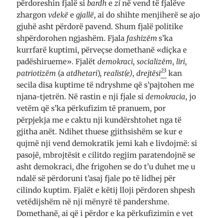
përdoreshin fjalë si
bardh
e
zi
në vend të fjalëve
zhargon
vdekë
e
gjallë
, ai do shihte menjiherë se ajo
gjuhë asht përdorë pavend. Shum fjalë politike
shpërdorohen ngjashëm. Fjala
fashizëm
s’ka
kurrfarë kuptimi, përveçse domethanë «diçka e
padëshirueme». Fjalët
demokraci
,
socializëm
,
liri
,
23
patriotizëm
(a
atdhetari
),
realist(e)
,
drejtësi
kan
secila disa kuptime të ndryshme që s’pajtohen me
njana-tjetrën. Në rastin e nji fjale si
demokracia
, jo
vetëm që s’ka përkufizim të pranuem, por
përpjekja me e caktu nji kundërshtohet nga të
gjitha anët. Ndihet thuese gjithsishëm se kur e
qujmë nji vend demokratik jemi kah e livdojmë: si
pasojë, mbrojtësit e cilitdo regjim paratendojnë se
asht demokraci, dhe frigohen se do t’u duhet me u
ndalë së përdoruni t’asaj fjale po të lidhej për
cilindo kuptim. Fjalët e këtij lloji përdoren shpesh
vetëdijshëm në nji mënyrë të pandershme.
Domethanë, ai që i përdor e ka përkufizimin e vet