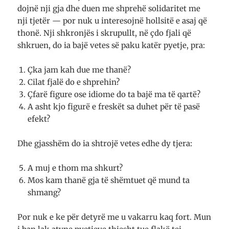
dojnë nji gja dhe duen me shprehë solidaritet me
nji tjetër — por nuk u interesojnë hollsitë e asaj që
thonë. Nji shkronjës i skrupullt, në çdo fjali që
shkruen, do ia bajë vetes së paku katër pyetje, pra:
Çka jam kah due me thanë?
Cilat fjalë do e shprehin?
Çfarë figure ose idiome do ta bajë ma të qartë?
A asht kjo figurë e freskët sa duhet për të pasë
efekt?
Dhe gjasshëm do ia shtrojë vetes edhe dy tjera:
A muj e thom ma shkurt?
Mos kam thanë gja të shëmtuet që mund ta
shmang?
Por nuk e ke për detyrë me u vakarru kaq fort. Mun