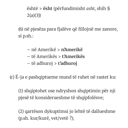
është >
ësht
(përfundimisht
asht
, shih §
2(a)(3))
(6) në pjesëza para fjalëve që fillojnë me zanore,
si p.sh.:
– në Amerikë >
n’Amerikë
– të Amerikës >
t’Amerikës
– të adhuroj >
t’adhuroj
(c) Ë-ja e pashqiptueme mund të ruhet në rastet ku:
(1) shqiptohet ose ndryshon shqiptimin për nji
pjesë të konsiderueshme të shqipfolësve;
(2) qartëson dykuptimsi jo lehtë të dallueshme
(p.sh. kur/kurë, vet/vetë ?);