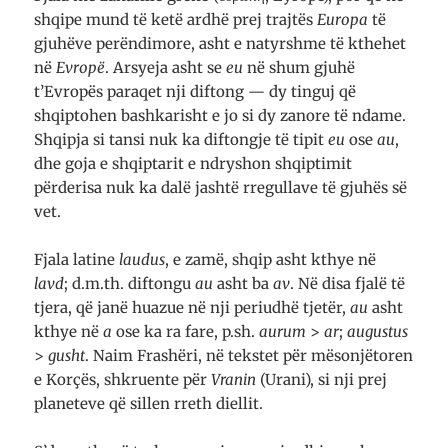
shqipe mund të ketë ardhë prej trajtës
Europa
të
gjuhëve perëndimore, asht e natyrshme të kthehet
në
Evropë
. Arsyeja asht se
eu
në shum gjuhë
t’Evropës paraqet nji diftong — dy tinguj që
shqiptohen bashkarisht e jo si dy zanore të ndame.
Shqipja si tansi nuk ka diftongje të tipit
eu
ose
au
,
dhe goja e shqiptarit e ndryshon shqiptimit
përderisa nuk ka dalë jashtë rregullave të gjuhës së
vet.
Fjala latine
laudus
, e zamë, shqip asht kthye në
lavd
; d.m.th. diftongu
au
asht ba
av
. Në disa fjalë të
tjera, që janë huazue në nji periudhë tjetër,
au
asht
kthye në
a
ose ka ra fare, p.sh.
aurum
>
ar
;
augustus
>
gusht
. Naim Frashëri, në tekstet për mësonjëtoren
e Korçës, shkruente për
Vranin
(Urani), si nji prej
planeteve që sillen rreth diellit.