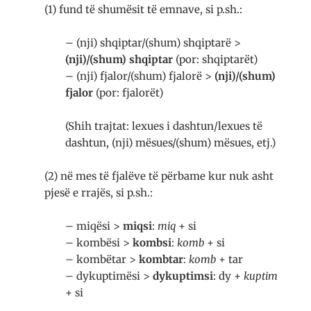
(1) fund të shumësit të emnave, si p.sh.:
– (nji) shqiptar/(shum) shqiptarë >
(nji)/(shum) shqiptar
(por: shqiptarët)
– (nji) fjalor/(shum) fjalorë >
(nji)/(shum)
fjalor
(por: fjalorët)
(Shih trajtat: lexues i dashtun/lexues të
dashtun, (nji) mësues/(shum) mësues, etj.)
(2) në mes të fjalëve të përbame kur nuk asht
pjesë e rrajës, si p.sh.:
– miqësi >
miqsi
:
miq
+ si
– kombësi >
kombsi
:
komb
+ si
– kombëtar >
kombtar
:
komb
+ tar
– dykuptimësi >
dykuptimsi
: dy +
kuptim
+ si