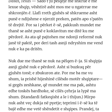
Dallas, Texas
— Sado t’ju pëlqejë me shkrue e me
lexue shqip, vështirë asht mos me u ngatrrue me
shkronjën
ë
. Llafi rreth gjuhës së shkrueme asht
punë e ndijshme e njerzit preken, patën apo s’patën
të drejtë. Por sa i përket ë-së, pakkush mundet me
thanë se asht punë e koklavitun me ditë ku me
përdorë. As ata që pajtohen me ndonji reformë nuk
janë të paktë, por deri tash asnji ndryshim me vend
nuk e ka pa dritën.
Nuk due me thanë se nuk na pëlqen ë-ja. Si shqipja
asnji gjuhë nuk e përdorë. Asht si buzkuq për
gjuhën tonë; e zbukuron ate. Por me ba me vu
shum, ia prishë hijeshinë cilësdo motër shqiptare—
si gegës zeshkane, që mundet me ma pak, ashtu
edhe toskës bardhoke, së cilës çehrja ia lypë ma
shum. (Standardi fatkeqisht a le i thijun.) Mirpo
nuk asht veç dukja në pyetje; teprimi i ë-së ka të
bajë edhe me vetë shëndetit e shqipes. Prandej, ta