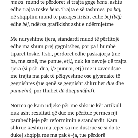
me ba
, mund të përdoret si trajta gege
bana
, ashtu
edhe trajta toske
bëra
. Trajta e së tashmes, po
baj
,
në shqiptim mund të paraqes lirisht edhe
boj (bâj)
edhe
bëj
, ndërsa grafikisht asht e ndërmjetme
.
Me ndryshime tjera, standardi mund të përfitojë
edhe ma shum prej gegnitshes, por pa i humbë
tiparet toske. P.sh., përdoret edhe paskajorja (me
ba, me zanë, me punue, etj.), nuk ka nevojë që trajta
tjera (si p.sh. dua, i/e punuar, etj.) me u zavendsue
me trajta ma pak të pëlqyeshme ose gjysmake të
gegnishtes (tue qenë se gegnisht shkruhet
due
dhe
punue(m)
, por thuhet
dú
dhe
punú(m)
).
Norma që kam ndjekë për me shkrue kët artikull
nuk asht rezultati që due me përftue përmes nji
parahedhjeje për reformimin e standardit. Kam
shkrue kështu ma tepër sa me ilustrue se si do të
dukej shqipja me ma pak ë-ja, tue përdorë