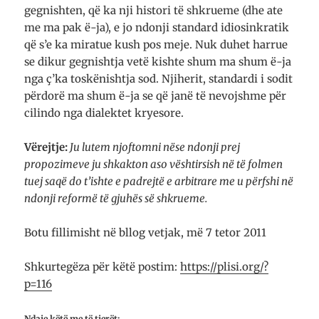
gegnishten, që ka nji histori të shkrueme (dhe ate
me ma pak ë-ja), e jo ndonji standard idiosinkratik
që s’e ka miratue kush pos meje. Nuk duhet harrue
se dikur gegnishtja vetë kishte shum ma shum ë-ja
nga ç’ka toskënishtja sod. Njiherit, standardi i sodit
përdorë ma shum ë-ja se që janë të nevojshme për
cilindo nga dialektet kryesore.
Vërejtje:
Ju lutem njoftomni nëse ndonji prej
propozimeve ju shkakton aso vështirsish në të folmen
tuej saqë do t’ishte e padrejtë e arbitrare me u përfshi në
ndonji reformë të gjuhës së shkrueme.
Botu fillimisht në bllog vetjak, më 7 tetor 2011
Shkurtegëza për këtë postim:
https://plisi.org/?
p=116
Ndaje këtë me të tjerët: