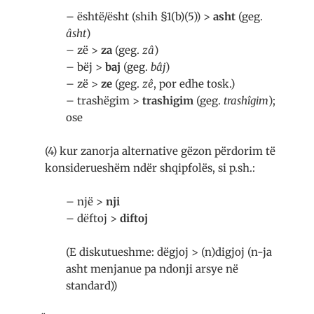
– është/ësht (shih §1(b)(5)) >
asht
(geg.
âsht
)
– zë >
za
(geg.
zâ
)
– bëj >
baj
(geg.
bâj
)
– zë >
ze
(geg.
zê
, por edhe tosk.)
– trashëgim >
trashigim
(geg.
trashîgim
);
ose
(4) kur zanorja alternative gëzon përdorim të
konsiderueshëm ndër shqipfolës, si p.sh.:
– një >
nji
– dëftoj >
diftoj
(E diskutueshme: dëgjoj > (n)digjoj (n-ja
asht menjanue pa ndonji arsye në
standard))