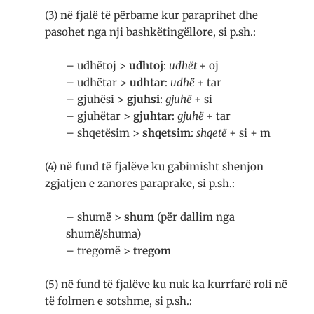
(3) në fjalë të përbame kur paraprihet dhe
pasohet nga nji bashkëtingëllore, si p.sh.:
– udhëtoj >
udhtoj
:
udhët
+ oj
– udhëtar >
udhtar
:
udhë
+ tar
– gjuhësi >
gjuhsi
:
gjuhë
+ si
– gjuhëtar >
gjuhtar
:
gjuhë
+ tar
– shqetësim >
shqetsim
:
shqetë
+ si + m
(4) në fund të fjalëve ku gabimisht shenjon
zgjatjen e zanores paraprake, si p.sh.:
– shumë >
shum
(për dallim nga
shumë/shuma)
– tregomë >
tregom
(5) në fund të fjalëve ku nuk ka kurrfarë roli në
të folmen e sotshme, si p.sh.: