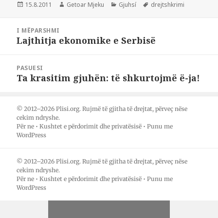
ë
ë
ë
Postuar
Autor
Kategori
Etiketa
15.8.2011
Getoar Mjeku
Gjuhsí
drejtshkrimi
t
t
r
më
a
ë
t
n
n
a
Lëvizje
d
d
n
I MËPARSHMI
a
a
d
te
Lajthitja ekonomike e Serbisë
Postimi
n
h
a
postimet
i
e
r
i
m
t
ë
e
m
m
mëparshëm:
t
e
e
PASUESI
ë
t
t
Ta krasitim gjuhën: të shkurtojmë ë-ja!
Postimi
t
ë
ë
j
t
t
pasues:
e
j
j
r
e
e
ë
r
r
© 2012–2026 Plisi.org. Rujmë të gjitha të drejtat, përveç nëse
t
ë
ë
n
t
t
cekim ndryshe.
ë
p
n
Për ne
•
Kushtet e përdorimit dhe privatësisë
•
Punu me
F
ë
ë
a
r
W
WordPress
c
m
h
e
e
a
b
s
t
o
T
s
© 2012–2026 Plisi.org. Rujmë të gjitha të drejtat, përveç nëse
o
w
A
cekim ndryshe.
k
i
p
Për ne
•
Kushtet e përdorimit dhe privatësisë
•
Punu me
(
t
p
H
t
(
WordPress
a
e
H
p
r
a
e
-
p
t
i
e
n
t
t