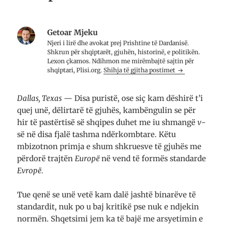
o
T
s
o
w
A
k
i
p
(
t
p
Getoar Mjeku
H
t
(
a
e
H
Njeri i lirë dhe avo­kat prej Prish­tine të Dar­da­nisë.
p
r
a
e
-
p
Shkrun për shqip­tarët, gju­hën, histo­rinë, e poli­ti­kën.
t
i
e
Lexon çkamos. Ndih­mon me mirë­mbajtë saj­tin për
n
t
t
shqip­tari, Plisi.org.
Shihja të gjitha postimet
ë
(
n
n
H
ë
j
a
n
ë
p
j
d
e
ë
Dallas, Texas
— Disa puristë, ose siç kam dëshirë t’i
r
t
d
quej unë, dëlirtarë të gjuhës, kambëngulin se për
i
n
r
t
ë
i
hir të pastërtisë së shqipes duhet me iu shmangë
v
-
a
n
t
r
j
a
së në disa fjalë tashma ndërkombtare. Këtu
e
ë
r
t
d
e
mbizotnon primja e shum shkruesve të gjuhës me
ë
r
t
r
i
ë
përdorë trajtën
Europë
në vend të formës standarde
e
t
r
)
a
e
Evropë.
r
)
e
t
Tue qenë se unë vetë kam dalë jashtë binarëve të
ë
r
standardit, nuk po u baj kritikë pse nuk e ndjekin
e
)
normën. Shqetsimi jem ka të bajë me arsyetimin e