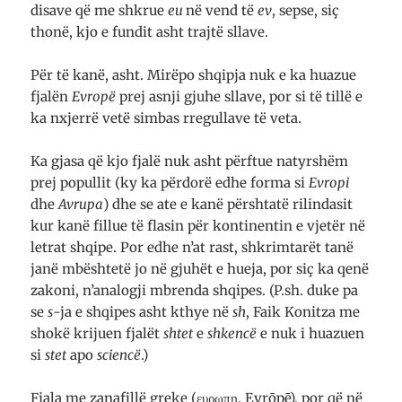
disave që me shkrue
eu
në vend të
ev
, sepse, siç
thonë, kjo e fundit asht trajtë sllave.
Për të kanë, asht. Mirëpo shqipja nuk e ka huazue
fjalën
Evropë
prej asnji gjuhe sllave, por si të tillë e
ka nxjerrë vetë simbas rregullave të veta.
Ka gjasa që kjo fjalë nuk asht përftue natyrshëm
prej popullit (ky ka përdorë edhe forma si
Evropi
dhe
Avrupa
) dhe se ate e kanë përshtatë rilindasit
kur kanë fillue të flasin për kontinentin e vjetër në
letrat shqipe. Por edhe n’at rast, shkrimtarët tanë
janë mbështetë jo në gjuhët e hueja, por siç ka qenë
zakoni, n’analogji mbrenda shqipes. (P.sh. duke pa
se
s
-ja e shqipes asht kthye në
sh
, Faik Konitza me
shokë krijuen fjalët
shtet
e
shkencë
e nuk i huazuen
si
stet
apo
sciencë
.)
Fjala me zanafillë greke (ευρωπη, Eyrōpē), por që në