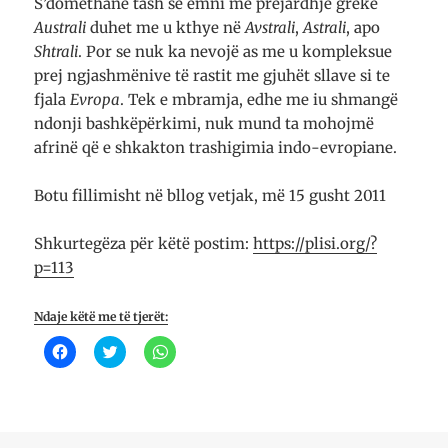
S’domethanë tash se emni me prejardhje greke
Australi
duhet me u kthye në
Avstrali
,
Astrali
, apo
Shtrali
. Por se nuk ka nevojë as me u kompleksue
prej ngjashmënive të rastit me gjuhët sllave si te
fjala
Evropa
. Tek e mbramja, edhe me iu shmangë
ndonji bashkëpërkimi, nuk mund ta mohojmë
afrinë që e shkakton trashigimia indo-evropiane.
Botu fillimisht në bllog vetjak, më 15 gusht 2011
Shkurtegëza për këtë postim:
https://plisi.org/?
p=113
Ndaje këtë me të tjerët:
K
K
K
l
l
l
i
i
i
k
k
k
o
o
o
n
n
n
i
i
i
q
q
p