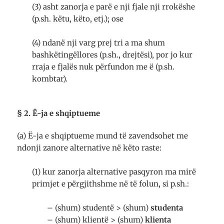
(3) asht zanorja e parë e nji fjale nji rrokëshe
(p.sh. këtu, këto, etj.); ose
(4) ndanë nji varg prej tri a ma shum
bashkëtingëllores (p.sh., drejtësi), por jo kur
rraja e fjalës nuk përfundon me ë (p.sh.
kombtar).
§ 2. Ë-ja e shqiptueme
(a) Ë-ja e shqiptueme mund të zavendsohet me
ndonji zanore alternative në këto raste:
(1) kur zanorja alternative pasqyron ma mirë
primjet e përgjithshme në të folun, si p.sh.:
– (shum) studentë > (shum)
studenta
– (shum) klientë > (shum)
klienta