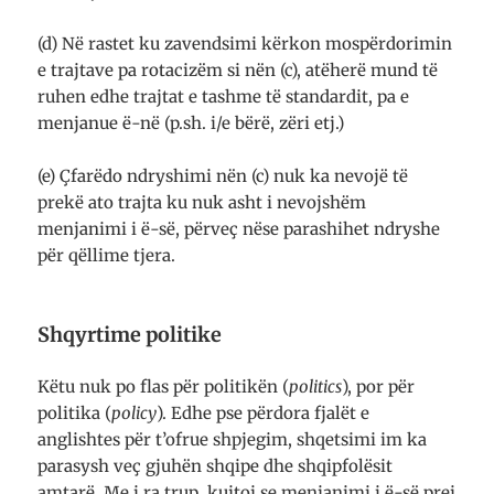
(d) Në rastet ku zavendsimi kërkon mospërdorimin
e trajtave pa rotacizëm si nën (c), atëherë mund të
ruhen edhe trajtat e tashme të standardit, pa e
menjanue ë-në (p.sh. i/e bërë, zëri etj.)
(e) Çfarëdo ndryshimi nën (c) nuk ka nevojë të
prekë ato trajta ku nuk asht i nevojshëm
menjanimi i ë-së, përveç nëse parashihet ndryshe
për qëllime tjera.
Shqyrtime politike
Këtu nuk po flas për politikën (
politics
), por për
politika (
policy
). Edhe pse përdora fjalët e
anglishtes për t’ofrue shpjegim, shqetsimi im ka
parasysh veç gjuhën shqipe dhe shqipfolësit
amtarë. Me i ra trup, kujtoj se menjanimi i ë-së prej