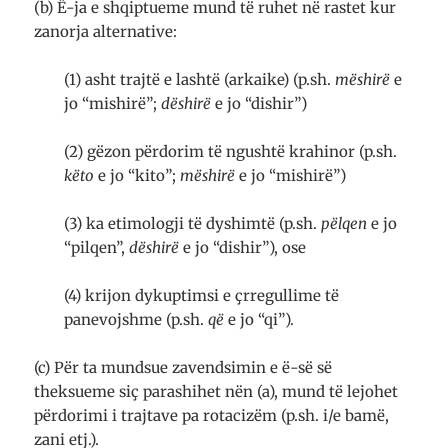
(b) Ë-ja e shqiptueme mund të ruhet në rastet kur
zanorja alternative:
(1) asht trajtë e lashtë (arkaike) (p.sh.
mëshirë
e
jo “mishirë”;
dëshirë
e jo “dishir”)
(2) gëzon përdorim të ngushtë krahinor (p.sh.
këto
e jo “kito”;
mëshirë
e jo “mishirë”)
(3) ka etimologji të dyshimtë (p.sh.
pëlqen
e jo
“pilqen”,
dëshirë
e jo “dishir”), ose
(4) krijon dykuptimsi e çrregullime të
panevojshme (p.sh.
që
e jo “qi”).
(c) Për ta mundsue zavendsimin e ë-së së
theksueme siç parashihet nën (a), mund të lejohet
përdorimi i trajtave pa rotacizëm (p.sh. i/e bamë,
zani etj.).