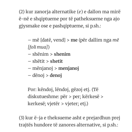
(2) kur zanorja alternatike (
e
) e dallon ma mirë
ë-në e shqiptueme por të patheksueme nga ajo
gjysmake ose e pashqiptueme, si p.sh.:
– më [datë, vend] >
me
(për dallim nga
më
[foli mua]
)
– shënim >
shenim
– shëtit >
shetit
– mënjanoj >
menjanoj
– dënoj >
denoj
Por: këndoj, lëndoj, gëzoj etj. (Të
diskutueshme: për > per; kërkesë >
kerkesë; vjetër > vjeter; etj.)
(3) kur ë-ja e theksueme asht e prejardhun prej
trajtës hundore të zanores alternative, si p.sh.: