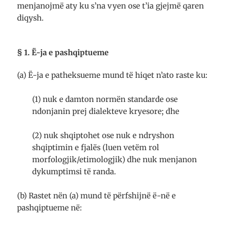
menjanojmë aty ku s’na vyen ose t’ia gjejmë qaren
diqysh.
§ 1. Ë-ja e pashqiptueme
(a) Ë-ja e patheksueme mund të hiqet n’ato raste ku:
(1) nuk e damton normën standarde ose
ndonjanin prej dialekteve kryesore; dhe
(2) nuk shqiptohet ose nuk e ndryshon
shqiptimin e fjalës (luen vetëm rol
morfologjik/etimologjik) dhe nuk menjanon
dykumptimsi të randa.
(b) Rastet nën (a) mund të përfshijnë ë-në e
pashqiptueme në: