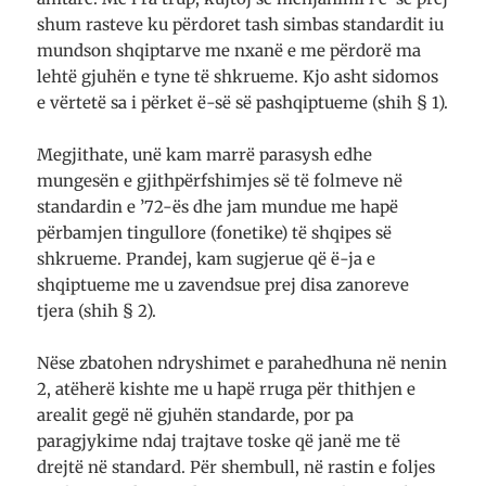
shum rasteve ku përdoret tash simbas standardit iu
mundson shqiptarve me nxanë e me përdorë ma
lehtë gjuhën e tyne të shkrueme. Kjo asht sidomos
e vërtetë sa i përket ë-së së pashqiptueme (shih § 1).
Megjithate, unë kam marrë parasysh edhe
mungesën e gjithpërfshimjes së të folmeve në
standardin e ’72-ës dhe jam mundue me hapë
përbamjen tingullore (fonetike) të shqipes së
shkrueme. Prandej, kam sugjerue që ë-ja e
shqiptueme me u zavendsue prej disa zanoreve
tjera (shih § 2).
Nëse zbatohen ndryshimet e parahedhuna në nenin
2, atëherë kishte me u hapë rruga për thithjen e
arealit gegë në gjuhën standarde, por pa
paragjykime ndaj trajtave toske që janë me të
drejtë në standard. Për shembull, në rastin e foljes