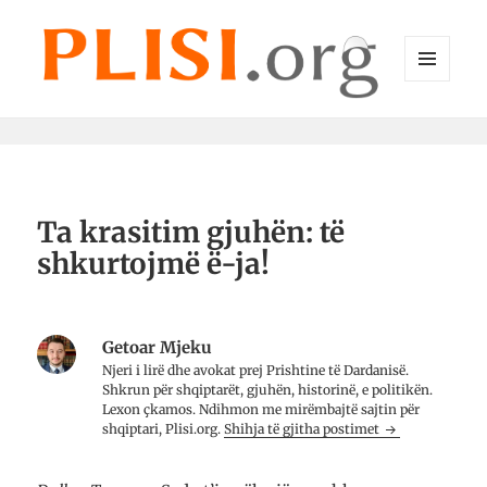
MENU
DHE
Plisi.org
WIDGET-
E
Ta krasitim gjuhën: të
shkurtojmë ë-ja!
Getoar Mjeku
Njeri i lirë dhe avo­kat prej Prish­tine të Dar­da­nisë.
Shkrun për shqip­tarët, gju­hën, histo­rinë, e poli­ti­kën.
Lexon çkamos. Ndih­mon me mirë­mbajtë saj­tin për
shqip­tari, Plisi.org.
Shihja të gjitha postimet