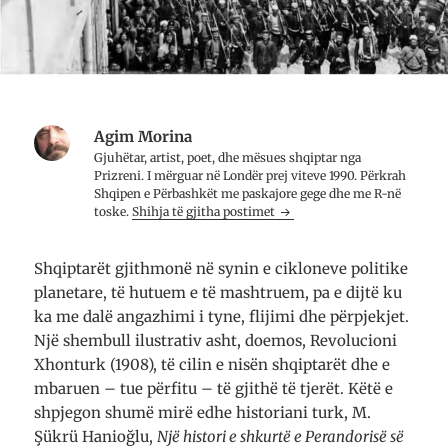
Agim Morina
Gjuhëtar, artist, poet, dhe mësues shqiptar nga
Prizreni. I mërguar në Londër prej viteve 1990. Përkrah
Shqipen e Përbashkët me paskajore gege dhe me R-në
toske.
Shihja të gjitha postimet
Shqiptarët gjithmonë në synin e cikloneve politike
planetare, të hutuem e të mashtruem, pa e dijtë ku
ka me dalë angazhimi i tyne, flijimi dhe përpjekjet.
Një shembull ilustrativ asht, doemos, Revolucioni
Xhonturk (1908), të cilin e nisën shqiptarët dhe e
mbaruen – tue përfitu – të gjithë të tjerët. Këtë e
shpjegon shumë mirë edhe historiani turk, M.
Şükrü Hanioğlu,
Një histori e shkurtë e Perandorisë së