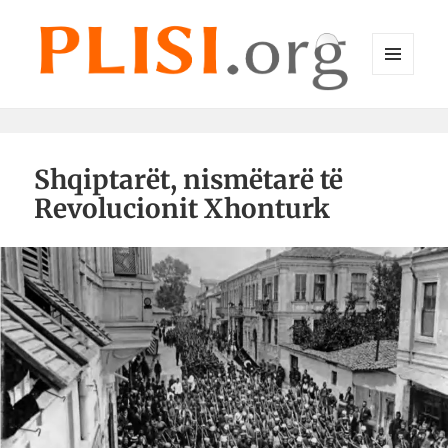
MENU
DHE
Plisi.org
WIDGET-
E
Shqiptarët, nismëtarë të
Revolucionit Xhonturk