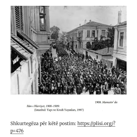
Shkurtegëza për këtë postim:
https://plisi.org/?
p=476