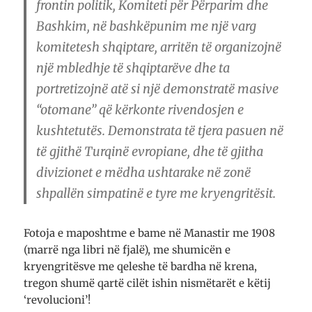
frontin politik, Komiteti për Përparim dhe
Bashkim, në bashkëpunim me një varg
komitetesh shqiptare, arritën të organizojnë
një mbledhje të shqiptarëve dhe ta
portretizojnë atë si një demonstratë masive
“otomane” që kërkonte rivendosjen e
kushtetutës. Demonstrata të tjera pasuen në
të gjithë Turqinë evropiane, dhe të gjitha
divizionet e mëdha ushtarake në zonë
shpallën simpatinë e tyre me kryengritësit.
Fotoja e maposhtme e bame në Manastir me 1908
(marrë nga libri në fjalë), me shumicën e
kryengritësve me qeleshe të bardha në krena,
tregon shumë qartë cilët ishin nismëtarët e këtij
‘revolucioni’!