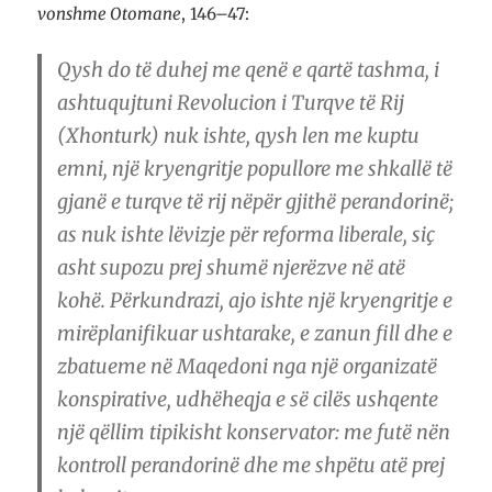
vonshme Otomane
, 146–47:
Qysh do të duhej me qenë e qartë tashma, i
ashtuqujtuni Revolucion i Turqve të Rij
(Xhonturk) nuk ishte, qysh len me kuptu
emni, një kryengritje popullore me shkallë të
gjanë e turqve të rij nëpër gjithë perandorinë;
as nuk ishte lëvizje për reforma liberale, siç
asht supozu prej shumë njerëzve në atë
kohë. Përkundrazi, ajo ishte një kryengritje e
mirëplanifikuar ushtarake, e zanun fill dhe e
zbatueme në Maqedoni nga një organizatë
konspirative, udhëheqja e së cilës ushqente
një qëllim tipikisht konservator: me futë nën
kontroll perandorinë dhe me shpëtu atë prej