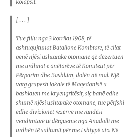
kolapsit.
[ . . . ]
Tue fillu nga 3 korriku 1908, të
ashtuqujtunat Batalione Kombtare, të cilat
qenë njësi ushtarake otomane që dezertuen
me urdhnat e anëtarëve të Komitetit për
Përparim dhe Bashkim, dolën në mal. Një
varg grupesh lokale të Maqedonisë u
bashkuen me kryengritësit, siç banë edhe
shumë njësi ushtarake otomane, tue përfshi
edhe divizionet rezerve me randësi
vendimtare të dërgueme nga Anadolli me
urdhën të sulltanit për me i shtypë ato. Në