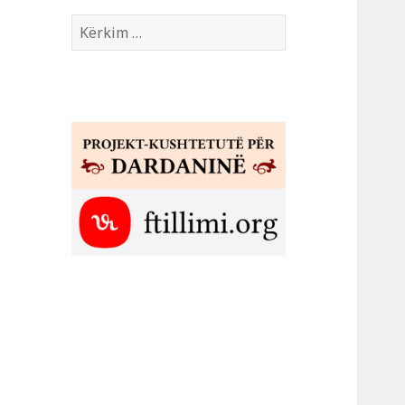
Kërko
për: