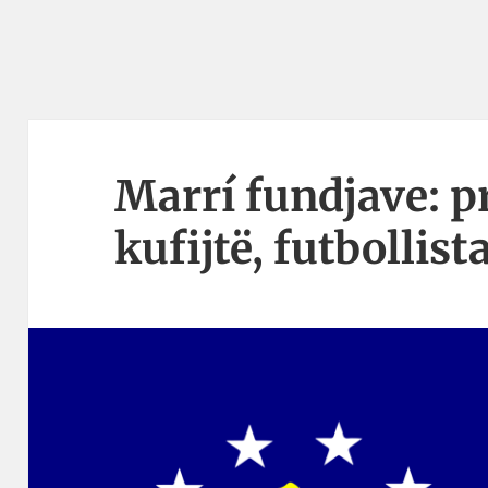
Marrí fundjave: p
kufijtë, futbollist