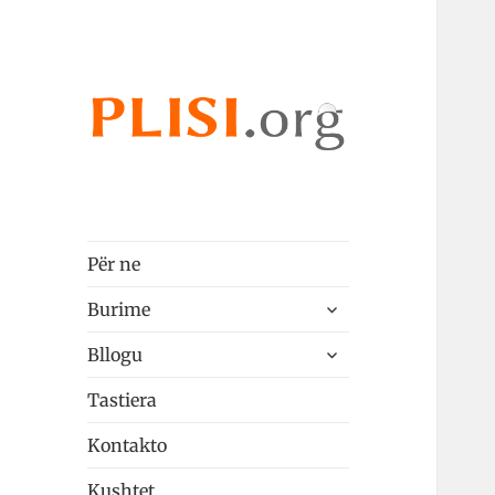
Plisi.org
qeshqip
Për ne
zgjeroni
Burime
menunë
zgjeroni
pjellë
Bllogu
menunë
pjellë
Tastiera
Kontakto
Kushtet