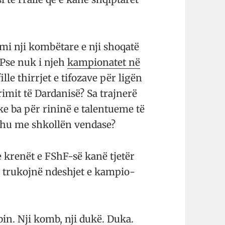
mi nji kombëtare e nji shoqatë
 Pse nuk i njeh
kampionatet në
ille thirrjet e tifozave për ligën
i­mit të Dardanisë? Sa trajnerë
 ba për ri­ni­­në e talentueme të
dhu me shkollën ven­dase?
 krenët e FShF-së kanë tjetër
i trukojnë ndeshjet e kam­pio­
­bin. Nji komb, nji dukë. Duka.