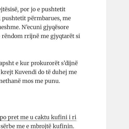
jtësisë, por jo e pushtetit
i pushtetit përmbarues, me
ue­shme. N’ecuni gjyqësore
e rëndom rrijnë me gjyqtarët si
psht e kur prokurorët s’dijnë
r krejt Kuvendi do të duhej me
domethanë mos me punu.
 po pret me u caktu kufini i ri
a sërbe me e mbrojtë kufinin.