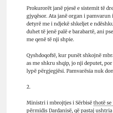
Prokurorët janë pjesë e sistemit të dre
gjyqësor. Ata janë organ i pamvarun 
detyrë me i ndjekë shkeljet e ndë­shk
duhet të jenë palë e barabartë, ani ps
me qenë të nji shpie.
Qyshdoqoftë, kur punët shkojnë mbra
as me shkru shqip, jo nji deputet, po
lypë përgjegjësi. Pa­mva­rësia nuk 
2.
Ministri i mbrojtjes i Sërbisë
thotë se
përmidis Dardanisë
, që pastaj ushtri