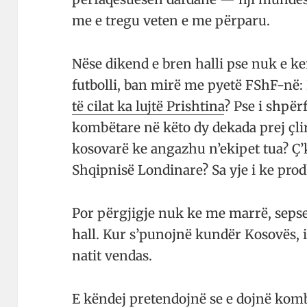
me e tregu veten e me përparu.
Nëse dikend e bren halli pse nuk e ke
futbolli, ban mirë me pyetë FShF-në:
të cilat ka lujtë Prishtina
? Pse i shpërf
kombëtare në këto dy dekada prej çli­r
kosovarë ke angazhu n’ekipet tua? Ç’ke
Shqipnisë Londinare? Sa yje i ke pro
Por përgjigje nuk ke me marrë, sepse
hall. Kur s’pu­nojnë kundër Kosovës, 
na­tit vendas.
E kë­ndej pre­ten­dojnë se e dojnë ko­m