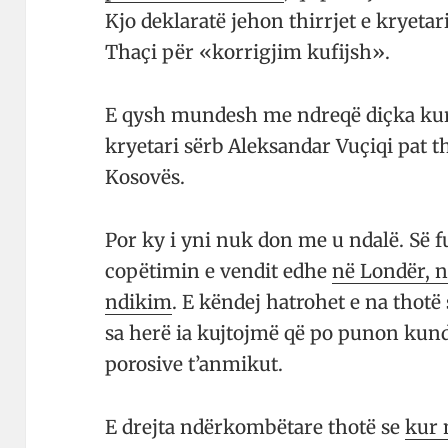
Kjo deklaratë jehon thirrjet e kryeta
Thaçi për «korrigjim kufijsh».
E qysh mundesh me ndreqë diçka kur 
kryetari sërb Aleksandar Vuçiqi pat th
Kosovës.
Por ky i yni nuk don me u ndalë. Së
copëtimin e vendit edhe
në Londër, n
ndikim
. E këndej hatrohet e na thot
sa herë ia kujtojmë që po punon kun
porosive t’anmikut.
E drejta ndërkombëtare thotë se
kur 