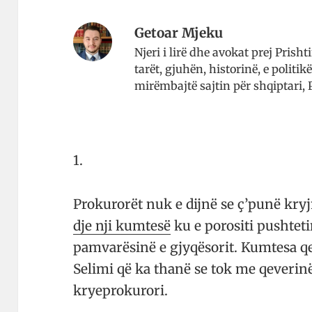
Getoar Mjeku
Njeri i lirë dhe avo­kat prej Prish
tarët, gju­hën, histo­rinë, e poli
mirë­mbajtë saj­tin për shqip­tari, 
1.
Prokurorët nuk e dijnë se ç’punë kryj
dje nji kum­tesë
ku e porositi pushtet
pamvarësinë e gjyqë­sorit. Kumtesa q
Selimi që ka thanë se tok me qe­veri
kryeprokurori.