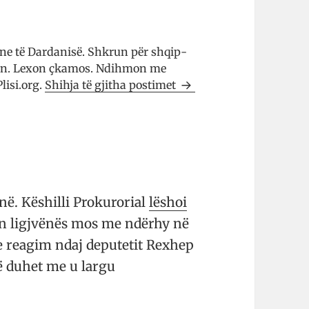
­tine të Dar­da­nisë. Shkrun për shqip­
­ti­kën. Lexon çkamos. Ndih­mon me
Plisi.org.
Shihja të gjitha postimet
në. Këshilli Prokurorial
lëshoi
in ligjvënës mos me ndërhy në
e reagim ndaj deputetit Rexhep
në duhet me u largu