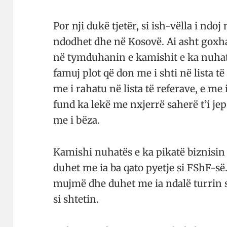
Por nji dukë tjetër, si ish-vëlla i ndoj 
ndodhet dhe në Kosovë. Ai asht goxh
në tymduhanin e kamishit e ka nuhatë
famuj plot që don me i shti në lista të
me i rahatu në lista të referave, e me 
fund ka lekë me nxjerrë saherë t’i j
me i bëza.
Kamishi nuhatës e ka pikatë biznisin 
duhet me ia ba qato pyetje si FShF-së.
mujmë dhe duhet me ia ndalë turrin 
si shtetin.