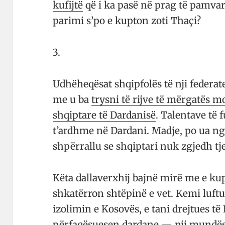
kufijtë
që i ka pasë në prag të pamvarë
parimi s’po e kupton zoti Thaçi?
3.
Udhëheqësat shqipfolës të nji federa
me u ba
trys­ni të rijve të mërgatës
shqip­tare të Dar­danisë
. Talen­ta­ve të
t’ardhme në Dardani. Madje, po ua ngu
shpërrallu se shqiptari nuk zgjedh tje
Këta dallaverxhij bajnë mirë me e kup
shkatërron shtëpinë e vet. Kemi luft
izolimin e Kosovës, e tani drejtues t
për­fa­që­su­e­sen dardane — nji mundës