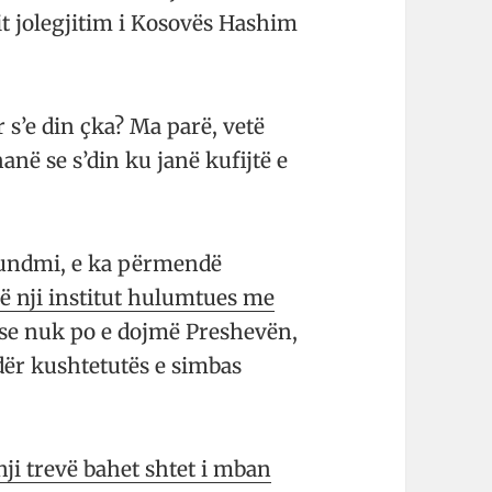
rit jolegjitim i Kosovës Hashim
s’e din çka? Ma parë, vetë
anë se s’din ku janë kufijtë e
 fundmi, e ka përmendë
ë nji institut hulumtues me
ë se nuk po e dojmë Preshevën,
dër kushtetutës e simbas
nji trevë bahet shtet i mban