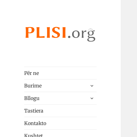
Plisi.org
qeshqip
Për ne
zgjeroni
Burime
menunë
zgjeroni
pjellë
Bllogu
menunë
pjellë
Tastiera
Kontakto
Kushtet