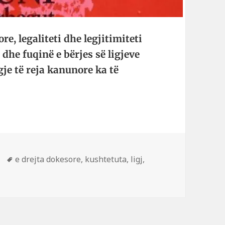
ore, legaliteti dhe legjitimiteti
dhe fuqinë e bër­jes së ligjeve
igje të reja kanunore ka të
Etiketa
e drejta dokesore
,
kushtetuta
,
ligj
,