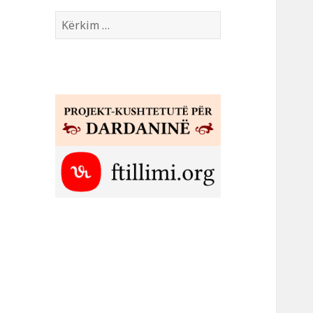
Kërko
për: