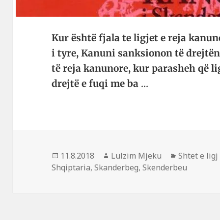
Kur është fjala te ligjet e reja kanu­n
i tyre, Ka­nuni sanksionon të drejtën 
të reja kanunore, kur para­­sheh që l
drejtë e fuqi me ba
…
Postuar
Autor
Kategori
11.8.2018
Lulzim Mjeku
Shtet e ligj
më
Shqiptaria
,
Skanderbeg
,
Skenderbeu