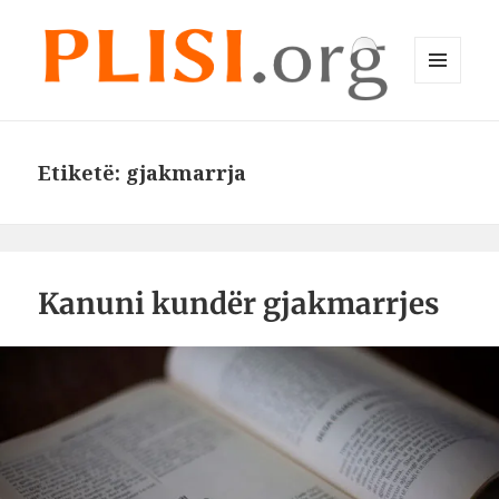
MENU
DHE
Plisi.org
WIDGET-
E
Etiketë:
gjakmarrja
Kanuni kundër gjakmarrjes