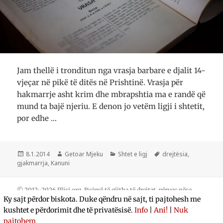
Jam thellë i tronditun nga vrasja barbare e djalit 14-
vjeçar në pikë të ditës në Prishtinë. Vrasja për
hakmarrje asht krim dhe mbrapshtia ma e randë që
mund ta bajë njeriu. E denon jo vetëm ligji i shtetit,
por edhe …
Postuar
Autor
Kategori
Etiketa
8.1.2014
Getoar Mjeku
Shtet e ligj
drejtësia
,
më
gjakmarrja
,
Kanuni
© 2012–2026 Plisi.org. Rujmë të gjitha të drejtat, përveç nëse
Ky sajt përdor biskota. Duke qëndru në sajt, ti pajtohesh me
cekim ndryshe.
Për ne
•
Kushtet e përdorimit dhe privatësisë
•
Punu me
kushtet e përdorimit dhe të privatësisë.
Info
|
Ani!
|
Nuk
WordPress
pajtohem