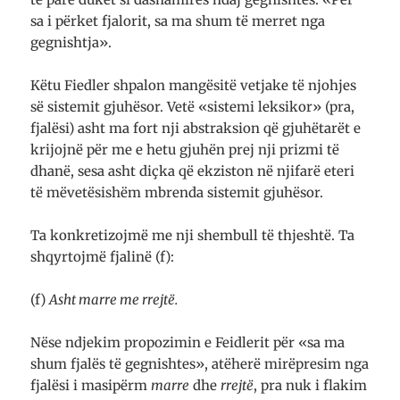
sa i përket fjalorit, sa ma shum të merret nga
gegnishtja».
Këtu Fiedler shpalon mangësitë vetjake të njohjes
së sistemit gjuhësor. Vetë «sistemi leksikor» (pra,
fjalësi) asht ma fort nji abstraksion që gjuhëtarët e
krijojnë për me e hetu gjuhën prej nji prizmi të
dhanë, sesa asht diçka që ekziston në njifarë eteri
të mëvetësishëm mbrenda sistemit gjuhësor.
Ta konkretizojmë me nji shembull të thjeshtë. Ta
shqyrtojmë fjalinë (f):
(f)
Asht marre me rrejtë.
Nëse ndjekim propozimin e Feidlerit për «sa ma
shum fjalës të gegnishtes», atëherë mirëpresim nga
fjalësi i masipërm
marre
dhe
rrejtë
, pra nuk i flakim