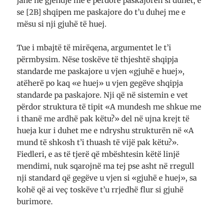
janë në gjendje me e përdorë paskajoren si duhet, e
se [2B] shqipen me paskajore do t’u duhej me e
mësu si nji gjuhë të huej.
Tue i mbajtë të mirëqena, argumentet le t’i
përmbysim. Nëse toskëve të thjeshtë shqipja
standarde me paskajore u vjen «gjuhë e huej»,
atëherë po kaq «e huej» u vjen gegëve shqipja
standarde pa paskajore. Nji që në sistemin e vet
përdor struktura të tipit «A mundesh me shkue me
i thanë me ardhë pak këtu?» del në ujna krejt të
hueja kur i duhet me e ndryshu strukturën në «A
mund të shkosh t’i thuash të vijë pak këtu?».
Fiedleri, e as të tjerë që mbështesin këtë linjë
mendimi, nuk sqarojnë ma tej pse asht në rregull
nji standard që gegëve u vjen si «gjuhë e huej», sa
kohë që ai veç toskëve t’u rrjedhë flur si gjuhë
burimore.