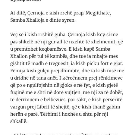
At ditë, Çernoja e kish rrehë prap. Megjithate,
Samba Xhalloja e dinte syren.
Veç se i kish rrshitë guha. Çernoja kish kcy si me
pas shkelë në nji gur all të nxehtë të xhehnemit, që
u premtohet keqbamësve. E kish kapë Samba
Xhallon për tul të kambës, dhe tue ia mbajtë mes
gishtit të madh e treguesit, ia kish picku fort e gjat.
Fëmija kish gulçu prej dhimbte, dhe ia kish nisë me
u dridhë në tana anët. I kërcënuem prej rënkimeve
që po e ngulfojshin në gjoks e në fyt, e kish gjetë
fuqinë me e shti në dorë vujtjen; me nji za të dobët,
të dërrmuem e belbëzues, por sakt, e kish përsëritë
vargun prej Librit të shejtë, që e kish thanë gabim
herën e parë. Tërbimi i hoxhës u shtu për nji
shkallë.