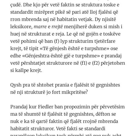
çudë. Dhe kjo për vetë faktin se struktura toske e
standardit mirëpret pikë së pari atë lloj fjalësi që
rron mbrenda saj në habitatin vetjak. Dy njisitë
leksikore,
marre
e
rrejtë
menjiherë duken si mish i
huej në strukturat e reja. Le që në gojën e toskëve
vetë pohimi që ban (f) lyp strukturim tjetërfare
krejt, të tipit «Të gënjesh është e turpshme» ose
edhe «Gënjeshtra është gjë e turpshme» e prandaj
vetë përshtatjet strukturore në (f1) e (f2) përjetohen
si kallpe krejt.
Qysh pra të shtohet prania e fjalësit të gegnishtes
në nji strukturë jo fort mikpritëse?
Prandaj kur Fiedler ban propozimin për përvetësim
ma të shumtë të fjalësit të gegnishtes, dëfton se
nuk e ka të qartë faktin që fjalët rrojnë mbrenda
habitatit strukturor. Vetë fakti se standardi
parapëlqen leksikun tosk përmbi atë geg nuk asht