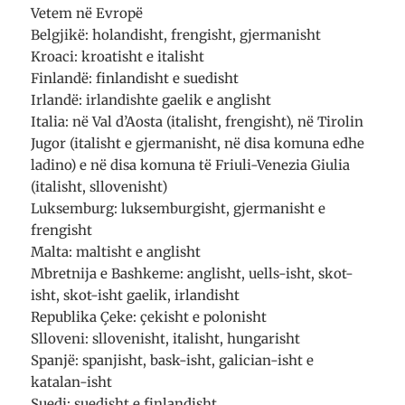
e
e
a
Vetem në Evropë
b
s
t
o
T
s
Belgjikë: holandisht, frengisht, gjermanisht
o
w
A
k
i
p
Kroaci: kroatisht e italisht
(
t
p
H
t
(
Finlandë: finlandisht e suedisht
a
e
H
Irlandë: irlandishte gaelik e anglisht
p
r
a
e
-
p
Italia: në Val d’Aosta (italisht, frengisht), në Tirolin
t
i
e
n
t
t
Jugor (italisht e gjermanisht, në disa komuna edhe
ë
(
n
n
H
ë
ladino) e në disa komuna të Friuli-Venezia Giulia
j
a
n
ë
p
j
(italisht, sllovenisht)
d
e
ë
r
t
d
Luksemburg: luksemburgisht, gjermanisht e
i
n
r
t
ë
i
frengisht
a
n
t
Malta: maltisht e anglisht
r
j
a
e
ë
r
Mbretnija e Bashkeme: anglisht, uells-isht, skot-
t
d
e
ë
r
t
isht, skot-isht gaelik, irlandisht
r
i
ë
e
t
r
Republika Çeke: çekisht e polonisht
)
a
e
r
)
Slloveni: sllovenisht, italisht, hungarisht
e
t
Spanjë: spanjisht, bask-isht, galician-isht e
ë
katalan-isht
r
e
Suedi: suedisht e finlandisht