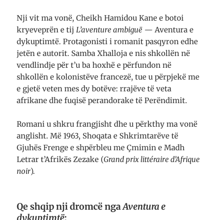
Nji vit ma vonë, Cheikh Hamidou Kane e botoi
kryeveprën e tij
L’aventure ambiguë
— Aventura e
dykuptimtë. Protagonisti i romanit pasqyron edhe
jetën e autorit. Samba Xhalloja e nis shkollën në
vendlindje për t’u ba hoxhë e përfundon në
shkollën e kolonistëve francezë, tue u përpjekë me
e gjetë veten mes dy botëve: rrajëve të veta
afrikane dhe fuqisë perandorake të Perëndimit.
Romani u shkru frangjisht dhe u përkthy ma vonë
anglisht. Më 1963, Shoqata e Shkrimtarëve të
Gjuhës Frenge e shpërbleu me Çmimin e Madh
Letrar t’Afrikës Zezake (
Grand prix littéraire d’Afrique
noir
).
Qe shqip nji dromcë nga
Aventura e
dykuptimtë
: