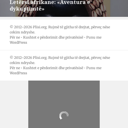
Letërsi afrikane: «Aventura e
Postimi
dykuptimtë»
pasues:
© 2012–2026 Plisi.org. Rujmë të gjitha të drejtat, përveç nëse
cekim ndryshe.
Për ne
•
Kushtet e përdorimit dhe privatësisë
•
Punu me
WordPress
© 2012–2026 Plisi.org. Rujmë të gjitha të drejtat, përveç nëse
cekim ndryshe.
Për ne
•
Kushtet e përdorimit dhe privatësisë
•
Punu me
WordPress