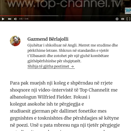
n
H
ë
j
a
n
ë
p
j
d
e
ë
r
t
d
i
n
r
t
ë
i
a
n
t
r
j
a
e
ë
r
Gazmend Bërlajolli
t
d
e
ë
r
t
Gjuhëtar i shkolluar në Angli. Merret me studime dhe
r
i
ë
përkthime letrare. Shkrun në standardin e vjetër
e
t
r
)
a
e
t'Elbasanit dhe zotohet për një gjuhë kombëtare
r
)
gjithëpërfshirëse për shqiptarët.
e
Shihja të gjitha postimet
t
ë
r
e
)
Para pak muejsh nji koleg e shpërndau në rrjete
shoqnore nji video-intervistë të Top Channelit me
albanologun Wilfried Fielder. Fokusi i
kolegut asokohe ish te përgjegjja e
studiuesit gjerman për dallimet fonetike mes
gegnishtes e tosknishtes dhe përshfaqjes së këtyne
në poezi. Unë u pata mbresu nga nji tjetër përgjegje