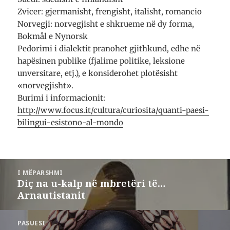
)
Zvicer: gjermanisht, frengisht, italisht, romancio
Norvegji: norvegjisht e shkrueme në dy forma,
Bokmål e Nynorsk
Pedorimi i dialektit pranohet gjithkund, edhe në
hapësinen publike (fjalime politike, leksione
unversitare, etj.), e konsiderohet plotësisht
«norvegjisht».
Burimi i informacionit:
http://www.focus.it/cultura/curiosita/quanti-paesi-
bilingui-esistono-al-mondo
Lëvizje
I MËPARSHMI
te
Diç na u-kalp në mbretëri të…
Postimi
postimet
Arnautistanit
i
mëparshëm:
PASUESI