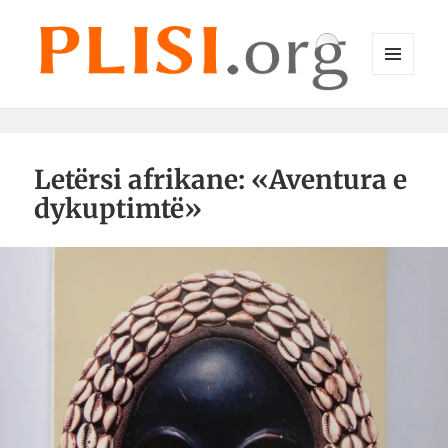
MENU
DHE
Plisi.org
WIDGET-
E
Letërsi afrikane: «Aventura e
dykuptimtë»