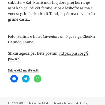
shkurtë: «Zot, kurrë mos hiq dorë prej burrit që
asht kah çel në kët fëmijë. Mos e lëshoftë as ma e
vocrra grimë e kudretit Tand, as për ma të vocrrën
grimë çasti…»
Foto: Ballina e librit
L’aventure ambiguë
nga Cheikh
Hamidou Kane
Shkurtegëza për këtë postim:
https://plisi.org/?
p=4389
Ndaje këtë me të tjerët:
K
K
K
l
l
l
i
i
i
k
k
k
o
o
o
n
n
n
i
i
i
q
q
p
ë
ë
ë
Postuar
Autor
Kategori
Etiketa
16.3.2016
Getoar Mjeku
Art e letërsi
Afrika
,