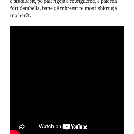
e studiuesit, po pak ngeja e mungueme, e pak ma
fort dembelia, banë që mbresat të mos i shkrueja
ma herët.