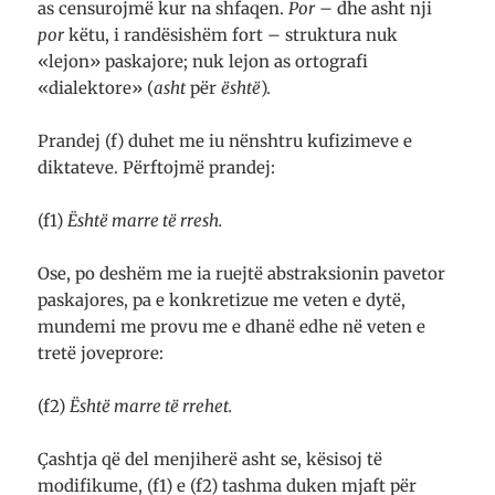
as censurojmë kur na shfaqen.
Por
– dhe asht nji
por
këtu, i randësishëm fort – struktura nuk
«lejon» paskajore; nuk lejon as ortografi
«dialektore» (
asht
për
është
).
Prandej (f) duhet me iu nënshtru kufizimeve e
diktateve. Përftojmë prandej:
(f1)
Është marre të rresh.
Ose, po deshëm me ia ruejtë abstraksionin pavetor
paskajores, pa e konkretizue me veten e dytë,
mundemi me provu me e dhanë edhe në veten e
tretë joveprore:
(f2)
Është marre të rrehet.
Çashtja që del menjiherë asht se, kësisoj të
modifikume, (f1) e (f2) tashma duken mjaft për