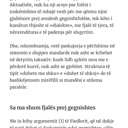
Aktualisht, nuk ka nji arsye pse folësi i
toskënishtes të mbajë vesh për me qëmtu njisi
gjuhësore prej arealesh gegnishtfolëse, tek këto i
kundron thjesht si «dialekte», me fjalë të tjera, të
nënrendituna e të padenja për shqyrtim.
Dhe, tekembramja, vetë paskajorja e përfshime në
sistemin e shqipes standarde nuk asht se kthehet
në detyrim taksativ: kush lidh qykën mos me e
përdorë kurrë, nuk asht se gjobitet. Struktura të
tipit «duhem me shku» e «duhet të shkoj» do të
bashkëjetonin mirëfilli si mundësi e stilema
paralele.
Sa ma shum fjalës prej gegnishtes
Me iu kthy argumentit [1] të Fiedlerit, që në dukje
të parë duket si dashamirës ndaj gegnishtes: «Për