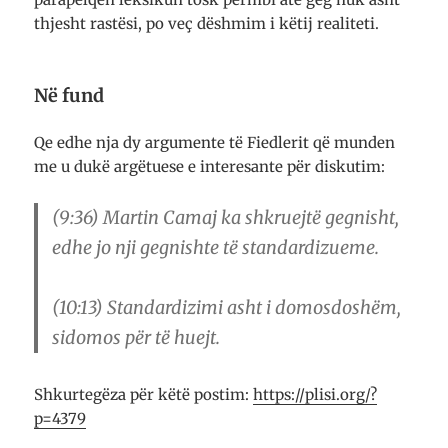
thjesht rastësi, po veç dëshmim i këtij realiteti.
Në fund
Qe edhe nja dy argumente të Fiedlerit që munden
me u dukë argëtuese e interesante për diskutim:
(9:36) Martin Camaj ka shkruejtë gegnisht,
edhe jo nji gegnishte të standardizueme.
(10:13) Standardizimi asht i domosdoshëm,
sidomos për të huejt.
Shkurtegëza për këtë postim:
https://plisi.org/?
p=4379