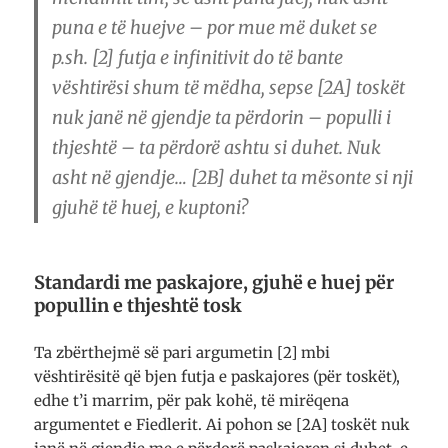
puna e të huejve – por mue më duket se
p.sh. [2] futja e infinitivit do të bante
vështirësi shum të mëdha, sepse [2A] toskët
nuk janë në gjendje ta përdorin – populli i
thjeshtë – ta përdorë ashtu si duhet. Nuk
asht në gjendje… [2B] duhet ta mësonte si nji
gjuhë të huej, e kuptoni?
Standardi me paskajore, gjuhë e huej për
popullin e thjeshtë tosk
Ta zbërthejmë së pari argumetin [2] mbi
vështirësitë që bjen futja e paskajores (për toskët),
edhe t’i marrim, për pak kohë, të mirëqena
argumentet e Fiedlerit. Ai pohon se [2A] toskët nuk