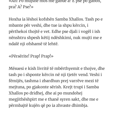
«Ah! Po mujshe mos me gabue a? E pse po gabon,
pra? A? Pse?»
Hoxha ia lëshoi kofshën Samba Xhallos. Tash po e
mbante për veshi, dhe tue ia shpu kërcin, i
përthekoi thojtë e vet. Edhe pse djali i vogël i ish
nënshtru shpesh këtij ndëshkimi, nuk mujti me e
ndalë nji ofshamë të lehtë.
«Përsërite! Prap! Prap!»
Mësuesi e kish livritë të mbërthyemit e thojve, dhe
tash po i shponte kërcin në nji tjetër vend. Veshi i
fëmijës, tashma i zbardhun prej varrëve mezi të
mejtuna, po gjakonte sërish. Krejt trupi i Samba
Xhallos po dridhej, dhe ai po mundohej
megjithëshpirt me e thanë syren sakt, dhe me e
përmbajtë kujën që po ia zhvaste dhimbja.