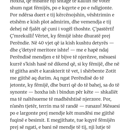
Hoxha, që mbante nji shtagë të kallun në votër
shum ngat fëmijës, po e kqyrte e po e ndigjonte.
Por ndërsa duert e tij kërcënojshin, vështrimin e
etshëm e kish plot admirim, dhe vemendja e tij
dehej në fjalët që çuni i vogël thoshte. Ç’pastërti!
Ç’mrekulli! Vërtet, ky fëmijë ishte dhuratë prej
Perëndie. Në 40 vjet që ia kish kushtu detyrës —
dhe ç’detyrë meritore ishte! — me e hapë ndaj
Perëndisë mendjen e të bijve të njerëzve, mësuesi
kurrë s’kish hasë në dikend që, si ky fëmijë, dhe në
të gjitha anët e karakterit të vet, i shërbente Zotit
me gjithë aq durim. Aq ngat Perëndisë do të
jetonte, ky fëmijë, dhe burri që do të bahej, sa do të
synonte — hoxha ish i bindun për këte — shkallët
ma të naltësueme të madhështisë njerzore. Por,
n’anën tjetër, terrin ma të randë — runazo! Mësuesi
po e largonte prej mendje kët mundësi me gjithë
fuqinë e besimit. E megjithate, tue kqyrë fëmijën
prej së ngati, e bani në mendje të tij, nji lutje të