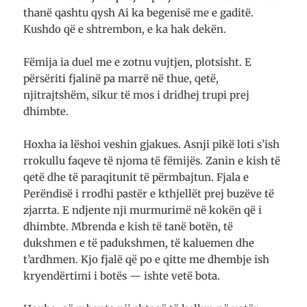
thanë qashtu qysh Ai ka begenisë me e gaditë.
Kushdo që e shtrembon, e ka hak dekën.
Fëmija ia duel me e zotnu vujtjen, plotsisht. E
përsëriti fjalinë pa marrë në thue, qetë,
njitrajtshëm, sikur të mos i dridhej trupi prej
dhimbte.
Hoxha ia lëshoi veshin gjakues. Asnji pikë loti s’ish
rrokullu faqeve të njoma të fëmijës. Zanin e kish të
qetë dhe të paraqitunit të përmbajtun. Fjala e
Perëndisë i rrodhi pastër e kthjellët prej buzëve të
zjarrta. E ndjente nji murmurimë në kokën që i
dhimbte. Mbrenda e kish të tanë botën, të
dukshmen e të padukshmen, të kaluemen dhe
t’ardhmen. Kjo fjalë që po e qitte me dhembje ish
kryendërtimi i botës — ishte vetë bota.