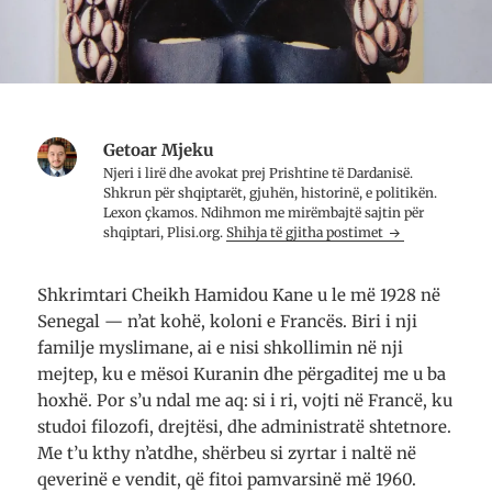
Getoar Mjeku
Njeri i lirë dhe avo­kat prej Prish­tine të Dar­da­nisë.
Shkrun për shqip­tarët, gju­hën, histo­rinë, e poli­ti­kën.
Lexon çkamos. Ndih­mon me mirë­mbajtë saj­tin për
shqip­tari, Plisi.org.
Shihja të gjitha postimet
Shkrimtari Cheikh Hamidou Kane u le më 1928 në
Senegal — n’at kohë, koloni e Francës. Biri i nji
familje myslimane, ai e nisi shkollimin në nji
mejtep, ku e mësoi Kuranin dhe përgaditej me u ba
hoxhë. Por s’u ndal me aq: si i ri, vojti në Francë, ku
studoi filozofi, drejtësi, dhe administratë shtetnore.
Me t’u kthy n’atdhe, shërbeu si zyrtar i naltë në
qeverinë e vendit, që fitoi pamvarsinë më 1960.