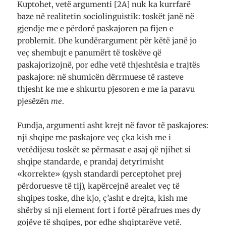
Kuptohet, vetë argumenti [2A] nuk ka kurrfarë
baze në realitetin sociolinguistik: toskët janë në
gjendje me e përdorë paskajoren pa fijen e
problemit. Dhe kundërargument për këtë janë jo
veç shembujt e panumërt të toskëve që
paskajorizojnë, por edhe vetë thjeshtësia e trajtës
paskajore: në shumicën dërrmuese të rasteve
thjesht ke me e shkurtu pjesoren e me ia paravu
pjesëzën
me
.
Fundja, argumenti asht krejt në favor të paskajores:
nji shqipe me paskajore veç çka kish me i
vetëdijesu toskët se përmasat e asaj që njihet si
shqipe standarde, e prandaj detyrimisht
«korrekte» (qysh standardi perceptohet prej
përdoruesve të tij), kapërcejnë arealet veç të
shqipes toske, dhe kjo, ç’asht e drejta, kish me
shërby si nji element fort i fortë përafrues mes dy
gojëve të shqipes, por edhe shqiptarëve vetë.