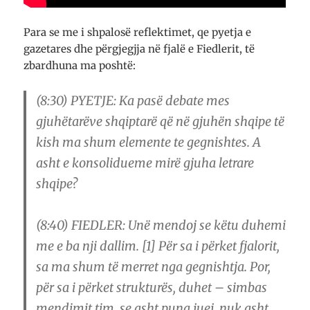
Para se me i shpalosë reflektimet, qe pyetja e
gazetares dhe përgjegjja në fjalë e Fiedlerit, të
zbardhuna ma poshtë:
(8:30) PYETJE: Ka pasë debate mes
gjuhëtarëve shqiptarë që në gjuhën shqipe të
kish ma shum elemente te gegnishtes. A
asht e konsolidueme mirë gjuha letrare
shqipe?
(8:40) FIEDLER: Unë mendoj se këtu duhemi
me e ba nji dallim. [1] Për sa i përket fjalorit,
sa ma shum të merret nga gegnishtja. Por,
për sa i përket strukturës, duhet – simbas
mendimit tim, se asht puna juej, nuk asht