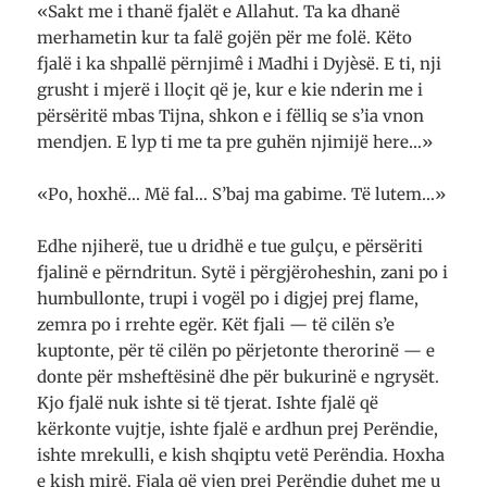
«Sakt me i thanë fjalët e Allahut. Ta ka dhanë
merhametin kur ta falë gojën për me folë. Këto
fjalë i ka shpallë përnjimê i Madhi i Dyjèsë. E ti, nji
grusht i mjerë i lloçit që je, kur e kie nderin me i
përsëritë mbas Tijna, shkon e i fëlliq se s’ia vnon
mendjen. E lyp ti me ta pre guhën njimijë here…»
«Po, hoxhë… Më fal… S’baj ma gabime. Të lutem…»
Edhe njiherë, tue u dridhë e tue gulçu, e përsëriti
fjalinë e përndritun. Sytë i përgjëroheshin, zani po i
humbullonte, trupi i vogël po i digjej prej flame,
zemra po i rrehte egër. Kët fjali — të cilën s’e
kuptonte, për të cilën po përjetonte therorinë — e
donte për msheftësinë dhe për bukurinë e ngrysët.
Kjo fjalë nuk ishte si të tjerat. Ishte fjalë që
kërkonte vujtje, ishte fjalë e ardhun prej Perëndie,
ishte mrekulli, e kish shqiptu vetë Perëndia. Hoxha
e kish mirë. Fjala që vjen prej Perëndie duhet me u