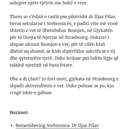
ushqyer njëri-tjetrin me bukë e vrer.
Them se s’është e rastit pse pikërisht dr Iljaz Pilav,
heroi sekularist i Srebrenicës, e paditi vite më vonë
shtetin e vet të dhembshur Bosnjen, në Gjykatën
për të Drejta të Njeriut në Strasbourg. Doktori i
shquar akuzoi Bosnjen e vet, për të cilën kish
dhënë aq shumë, se kish shpërfillur sakrificat e tij
dhe qytetarëve tjerë. Duke krijuar pas luftës ligje që
ndajnë njerëzit në baza fetare.
Dhe a di çfarë? Jo fort moti, gjykata në Strasbourg e
shpalli aktvendimin e vet. Duke pohuar se po, kjo
rrugë ishte e gabuar.
Burimet:
Remembering Srebrenica: Dr Iljaz Pilav