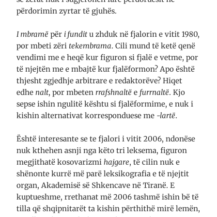
përdorimin zyrtar të gjuhës.
I mbramë
për
i fundit
u zhduk në fjalorin e vitit 1980,
por mbeti zëri
tekembrama
. Cili mund të ketë qenë
vendimi me e heqë kur figuron si fjalë e vetme, por
të njejtën me e mbajtë kur fjalëformon? Apo është
thjesht zgjedhje arbitrare e redaktorëve? Hiqet
edhe
nalt
, por mbeten
rrafshnaltë
e
furrnaltë
. Kjo
sepse ishin ngulitë kështu si fjalëformime, e nuk i
kishin alternativat korresponduese me
-lartë
.
Është interesante se te fjalori i vitit 2006, ndonëse
nuk kthehen asnji nga këto tri leksema, figuron
megjithatë kosovarizmi
hajgare
, të cilin nuk e
shënonte kurrë më parë leksikografia e të njejtit
organ, Akademisë së Shkencave në Tiranë. E
kuptueshme, rrethanat më 2006 tashmë ishin bë të
tilla që shqipnitarët ta kishin përthithë mirë lemën,