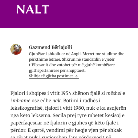
n
H
ë
j
a
n
ë
p
j
d
e
ë
r
t
d
i
n
r
t
ë
i
a
n
t
r
j
a
e
ë
r
t
d
e
ë
r
t
Gazmend Bërlajolli
r
i
ë
Gjuhëtar i shkolluar në Angli. Merret me studime dhe
e
t
r
)
a
e
përkthime letrare. Shkrun në standardin e vjetër
r
)
t'Elbasanit dhe zotohet për një gjuhë kombëtare
e
t
gjithëpërfshirëse për shqiptarët.
ë
Shihja të gjitha postimet
r
e
)
Fjalori i shqipes i vitit 1954 shënon fjalë si
mëshel
e
i mbramë
ose edhe
nalt
. Botimi i radhës i
leksikografisë, fjalori i vitit 1980, nuk e ka asnjërën
nga këto leksema. Secila prej tyre mbetet kësisoj e
papërfaqësuar në fjalorin e gjuhës që këto fjalë i
përdor. E qartë, vendimi për heqje vjen për shkak
se zërat nuk i sugjerohen fare përdoruesit në