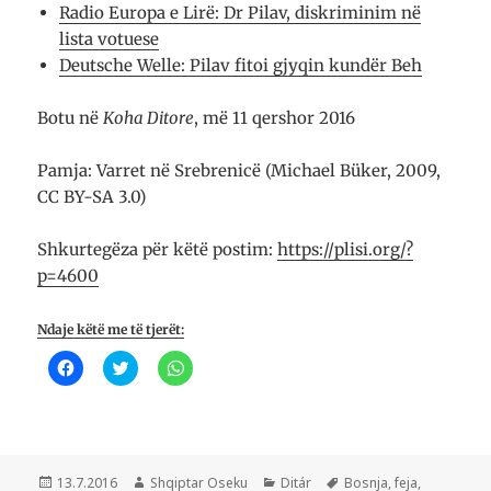
Radio Europa e Lirë: Dr Pilav, diskriminim në
lista votuese
Deutsche Welle: Pilav fitoi gjyqin kundër Beh
Botu në
Koha Ditore
, më 11 qershor 2016
Pamja: Varret në Srebrenicë (Michael Büker, 2009,
CC BY-SA 3.0)
Shkurtegëza për këtë postim:
https://plisi.org/?
p=4600
Ndaje këtë me të tjerët:
K
K
K
l
l
l
i
i
i
k
k
k
o
o
o
n
n
n
i
i
i
q
q
p
ë
ë
ë
Postuar
Autor
Kategori
Etiketa
13.7.2016
Shqiptar Oseku
Ditár
Bosnja
,
feja
,