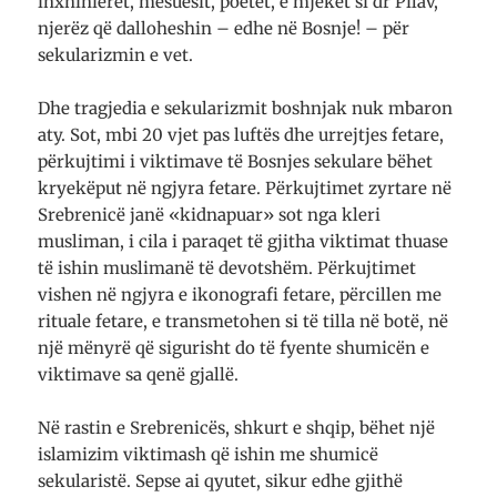
inxhinierët, mësuesit, poetët, e mjekët si dr Pilav,
njerëz që dalloheshin – edhe në Bosnje! – për
sekularizmin e vet.
Dhe tragjedia e sekularizmit boshnjak nuk mbaron
aty. Sot, mbi 20 vjet pas luftës dhe urrejtjes fetare,
përkujtimi i viktimave të Bosnjes sekulare bëhet
kryekëput në ngjyra fetare. Përkujtimet zyrtare në
Srebrenicë janë «kidnapuar» sot nga kleri
musliman, i cila i paraqet të gjitha viktimat thuase
të ishin muslimanë të devotshëm. Përkujtimet
vishen në ngjyra e ikonografi fetare, përcillen me
rituale fetare, e transmetohen si të tilla në botë, në
një mënyrë që sigurisht do të fyente shumicën e
viktimave sa qenë gjallë.
Në rastin e Srebrenicës, shkurt e shqip, bëhet një
islamizim viktimash që ishin me shumicë
sekularistë. Sepse ai qyutet, sikur edhe gjithë