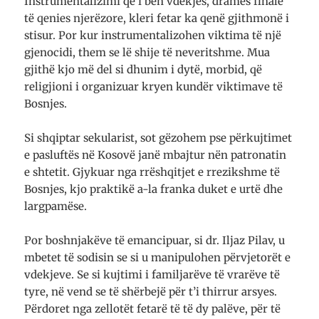
Instrumentalizimi që i bën vdekjes, dramës finale
të qenies njerëzore, kleri fetar ka qenë gjithmonë i
stisur. Por kur instrumentalizohen viktima të një
gjenocidi, them se lë shije të neveritshme. Mua
gjithë kjo më del si dhunim i dytë, morbid, që
religjioni i organizuar kryen kundër viktimave të
Bosnjes.
Si shqiptar sekularist, sot gëzohem pse përkujtimet
e pasluftës në Kosovë janë mbajtur nën patronatin
e shtetit. Gjykuar nga rrëshqitjet e rrezikshme të
Bosnjes, kjo praktikë a-la franka duket e urtë dhe
largpamëse.
Por boshnjakëve të emancipuar, si dr. Iljaz Pilav, u
mbetet të sodisin se si u manipulohen përvjetorët e
vdekjeve. Se si kujtimi i familjarëve të vrarëve të
tyre, në vend se të shërbejë për t’i thirrur arsyes.
Përdoret nga zellotët fetarë të të dy palëve, për të