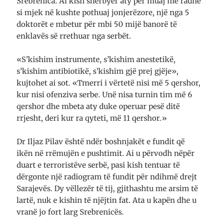
Srebrenica. Ai kish shërbyer aty për muaj me radhë
si mjek në kushte pothuaj jonjerëzore, një nga 5
doktorët e mbetur për mbi 50 mijë banorë të
enklavës së rrethuar nga serbët.
«S’kishim instrumente, s’kishim anestetikë,
s’kishim antibiotikë, s’kishim gjë prej gjëje»,
kujtohet ai sot. «Tmerri i vërtetë nisi më 5 qershor,
kur nisi ofenziva serbe. Unë nisa turnin tim më 6
qershor dhe mbeta aty duke operuar pesë ditë
rrjesht, deri kur ra qyteti, më 11 qershor.»
Dr Iljaz Pilav është ndër boshnjakët e fundit që
ikën në rrëmujën e pushtimit. Ai u përvodh nëpër
duart e terroristëve serbë, pasi kish tentuar të
dërgonte një radiogram të fundit për ndihmë drejt
Sarajevës. Dy vëllezër të tij, gjithashtu me arsim të
lartë, nuk e kishin të njëjtin fat. Ata u kapën dhe u
vranë jo fort larg Srebrenicës.