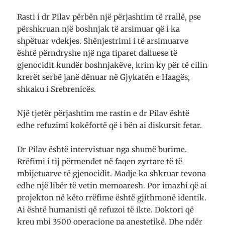
Rasti i dr Pilav përbën një përjashtim të rrallë, pse
përshkruan një boshnjak të arsimuar që i ka
shpëtuar vdekjes. Shënjestrimi i të arsimuarve
është përndryshe një nga tiparet dalluese të
gjenocidit kundër boshnjakëve, krim ky për të cilin
krerët serbë janë dënuar në Gjykatën e Haagës,
shkaku i Srebrenicës.
Një tjetër përjashtim me rastin e dr Pilav është
edhe refuzimi kokëfortë që i bën ai diskursit fetar.
Dr Pilav është intervistuar nga shumë burime.
Rrëfimi i tij përmendet në faqen zyrtare të të
mbijetuarve të gjenocidit. Madje ka shkruar tevona
edhe një libër të vetin memoaresh. Por imazhi që ai
projekton në këto rrëfime është gjithmonë identik.
Ai është humanisti që refuzoi të ikte. Doktori që
kreu mbi 3500 operacione pa anestetikë. Dhe ndër