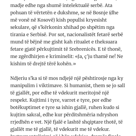
madje edhe nga shumë intelektualë serbë. Ata
pohuan të vërtetën e dukshme, se në Bosnje (dhe
më vonë në Kosovë) kish popullsi kryesisht
sekulare, që s’kërkonin xhihad po shpëtim nga
tirania e Serbisë. Por sot, nacionalistët fetarë serbë
mund të bëjnë me gisht kah ritualet e theksuara
fetare gjatë përkujtimit të Srebrenicës. E të thonë,
me zgërdhirjen e kriminelit: «Ja, ç’ju thamë ne! Ne
kishim të drejtë tërë kohën.»
Ndjeriu s’ka si të mos ndjejë një pështirosje nga ky
manipulim i viktimave. Si humanist, them se jo sall
të gjallët, por edhe të vdekurit meritojnë një
respekt. Kujtimi i tyre, varret e tyre, por edhe
botëkuptimet e tyre sa ishin gjallë, ruhen kudo si
kujtim sakral, edhe kur përditshmëria ndryshon
rrjedhën e vet. Një fjalë e lashtë shqiptare thotë, të
gjallët me të gjallë, të vdekurit me të vdekur.