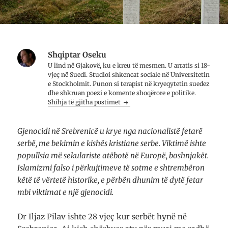
Shqiptar Oseku
U lind në Gjakovë, ku e kreu të mesmen. U arratis si 18-
vjeç në Suedi. Studioi shkencat sociale në Universitetin
e Stockholmit. Punon si terapist në kryeqytetin suedez
dhe shkruan poezi e komente shoqërore e politike.
Shihja të gjitha postimet
Gjenocidi në Srebrenicë u krye nga nacionalistë fetarë
serbë, me bekimin e kishës kristiane serbe. Viktimë ishte
popullsia më sekulariste atëbotë në Europë, boshnjakët.
Islamizmi falso i përkujtimeve të sotme e shtrembëron
këtë të vërtetë historike, e përbën dhunim të dytë fetar
mbi viktimat e një gjenocidi.
Dr Iljaz Pilav ishte 28 vjeç kur serbët hynë në