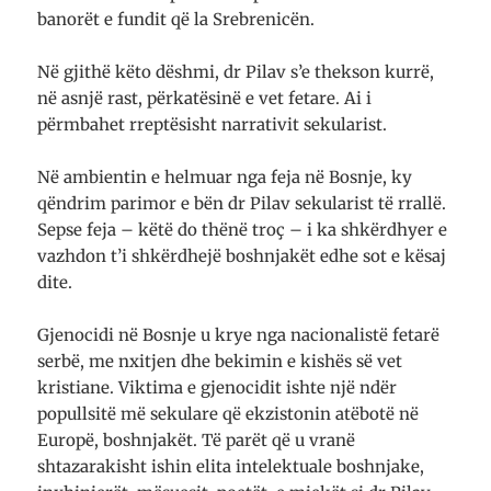
banorët e fundit që la Srebrenicën.
Në gjithë këto dëshmi, dr Pilav s’e thekson kurrë,
në asnjë rast, përkatësinë e vet fetare. Ai i
përmbahet rreptësisht narrativit sekularist.
Në ambientin e helmuar nga feja në Bosnje, ky
qëndrim parimor e bën dr Pilav sekularist të rrallë.
Sepse feja – këtë do thënë troç – i ka shkërdhyer e
vazhdon t’i shkërdhejë boshnjakët edhe sot e kësaj
dite.
Gjenocidi në Bosnje u krye nga nacionalistë fetarë
serbë, me nxitjen dhe bekimin e kishës së vet
kristiane. Viktima e gjenocidit ishte një ndër
popullsitë më sekulare që ekzistonin atëbotë në
Europë, boshnjakët. Të parët që u vranë
shtazarakisht ishin elita intelektuale boshnjake,