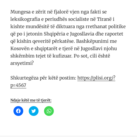
Mungesa e zërit në fjalorë vjen nga fakti se
leksikografia e periudhës socialiste në Tiranë i
kishte mundësitë të diktuara nga rrethanat politike
që po i jetonin Shqipëria e Jugosllavia dhe raportet
që kishin qeveritë përkatëse. Bashkëpunimi me
Kosovën e shqiptarët e tjerë në Jugosllavi njohu
shkëmbim tejet të kufizuar. Po sot, cili është
arsyetimi?
Shkurtegëza për këtë postim:
https://plisi.org/?
p=4567
Ndaje këtë me të tjerët:
K
K
K
l
l
l
i
i
i
k
k
k
o
o
o
n
n
n
i
i
i