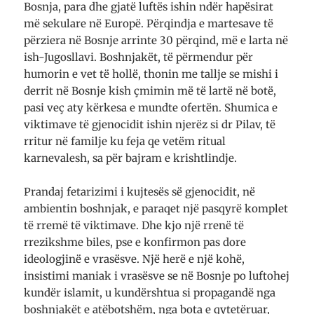
Bosnja, para dhe gjatë luftës ishin ndër hapësirat
më sekulare në Europë. Përqindja e martesave të
përziera në Bosnje arrinte 30 përqind, më e larta në
ish-Jugosllavi. Boshnjakët, të përmendur për
humorin e vet të hollë, thonin me tallje se mishi i
derrit në Bosnje kish çmimin më të lartë në botë,
pasi veç aty kërkesa e mundte ofertën. Shumica e
viktimave të gjenocidit ishin njerëz si dr Pilav, të
rritur në familje ku feja qe vetëm ritual
karnevalesh, sa për bajram e krishtlindje.
Prandaj fetarizimi i kujtesës së gjenocidit, në
ambientin boshnjak, e paraqet një pasqyrë komplet
të rremë të viktimave. Dhe kjo një rrenë të
rrezikshme biles, pse e konfirmon pas dore
ideologjinë e vrasësve. Një herë e një kohë,
insistimi maniak i vrasësve se në Bosnje po luftohej
kundër islamit, u kundërshtua si propagandë nga
boshnjakët e atëbotshëm, nga bota e qytetëruar,