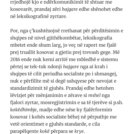
rrjedhojë kjo e ndërkomunikimit të shtuar me
kosovarët, prandaj zëri
hajgare
edhe shënohet edhe
në leksikografinë zyrtare.
Por, nga ç’kushtëzojnë rrethanat për përditësimin e
shqipes në nivel gjithëkombëtar, leksikografia
mbetet ende shum larg, jo veç në raport me fjalë
prej truallit kosovar a gjetiu prej trevash gege. Më
2016 ende nuk kemi arritë me mbledhë e sistemu
përtej se tek-tuk ndonji
hajgare
nga ai krah i
shqipes të cilit periudha socialiste po i shmangej,
nuk e përfillte më si degë ushqyese për nevojat e
standardizimit të gjuhës. Prandaj edhe hetohen
lëvizjet për mënjanimin e zërave si
mshel
nga
fjalori zyrtar, mosregjistrimin e sa të tjerëve si p.sh.
kokëdhimbje
, madje edhe nëse ky fjalërformim
kosovar i kohës socialiste bëhej në përputhje me
vetë orientimet e gjuhës standarde, e cila
parapëlqente
kokë
përpara se
krye
.