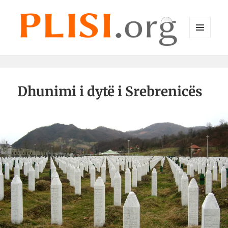
MENU
DHE
Plisi.org
WIDGET-
E
Dhunimi i dytë i Srebrenicës