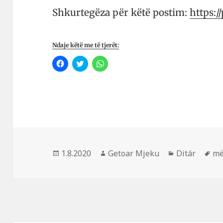
Shkurtegëza për këtë postim:
https:/
Ndaje këtë me të tjerët:
K
K
K
l
l
l
i
i
i
k
k
k
o
o
o
n
n
n
i
i
i
q
q
p
ë
ë
ë
t
t
r
a
ë
t
n
n
a
d
d
n
a
a
d
Postuar
Autor
Kategori
Et
1.8.2020
Getoar Mjeku
Ditár
më
n
h
a
i
e
r
më
m
t
ë
e
m
m
t
e
e
ë
t
t
t
ë
ë
j
t
t
e
j
j
r
e
e
ë
r
r