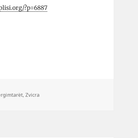
/plisi.org/?p=6887
iketa
rgimtarët
,
Zvicra