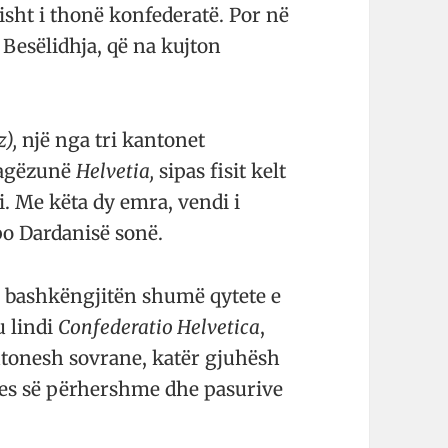
isht i thonë konfederatë. Por në
Besëlidhja, që na kujton
),
një nga tri kantonet
 pagëzunë
Helvetia,
sipas fisit kelt
i. Me këta dy emra, vendi i
po Dardanisë sonë.
u bashkëngjitën shumë qytete e
u lindi
Confederatio Helvetica
,
antonesh sovrane, katër gjuhësh
es së përhershme dhe pasurive