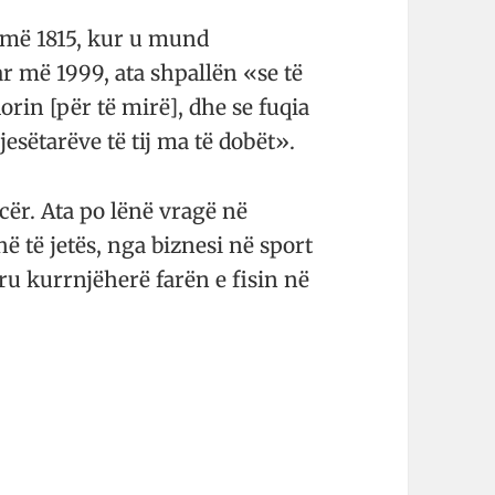
 më 1815, kur u mund
r më 1999, ata shpallën «se të
orin [për të mirë], dhe se fuqia
sëtarëve të tij ma të dobët».
cër. Ata po lënë vragë në
ë të jetës, nga biznesi në sport
ru kurrnjëherë farën e fisin në