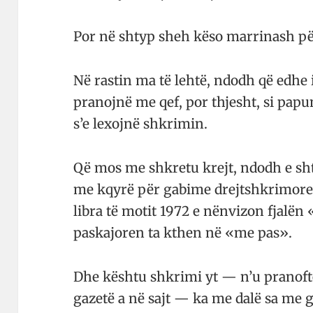
Por në shtyp sheh këso marrinash pë
Në rastin ma të lehtë, ndodh që edhe i
pranojnë me qef, por thjesht, si papu
s’e lexojnë shkrimin.
Që mos me shkretu krejt, ndodh e sht
me kqyrë për gabime drejtshkrimore
libra të motit 1972 e nënvizon fjalën
paskajoren ta kthen në «me pas».
Dhe kështu shkrimi yt — n’u pranoft
gazetë a në sajt — ka me dalë sa me ga