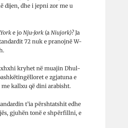
 dijen, dhe i jepni zor me u
York
e jo
Nju-Jork
(a
Niujork)?
Ja
standardit 72 nuk e pranojnë W-
h.
haxhxhi kryhet në muajin Dhul-
ashkëtingëlloret e zgjatuna e
i me kallxu që dini arabisht.
standardin t’ia përshtatshit edhe
jës, gjuhën tonë e shpërfillni, e