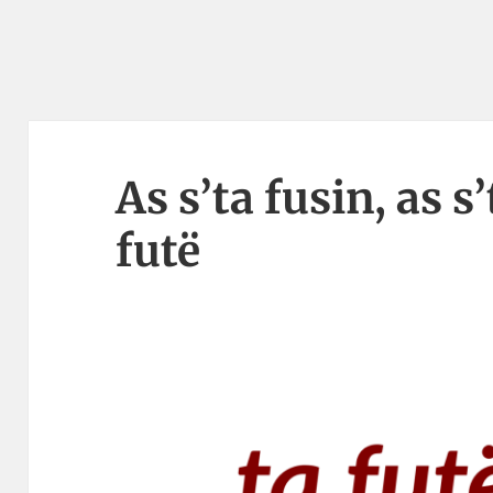
As s’ta fusin, as s
futë