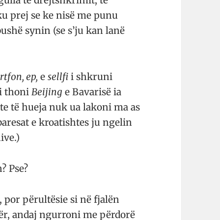
ku prej se ke nisë me punu
bushë synin (se s’ju kan lanë
rtfon, ep,
e
sellfi
i shkruni
 i thoni
Beijing
e Bavarisë ia
ste të hueja nuk ua lakoni ma as
aresat e kroatishtes ju ngelin
ive.)
n? Pse?
 por përultësie si në fjalën
ër, andaj ngurroni me përdorë