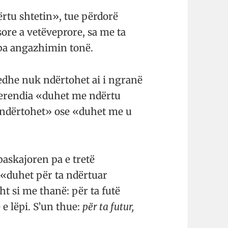
rtu shtetin», tue përdorë
sore a vetëveprore, sa me ta
 pa angazhimin tonë.
edhe nuk ndërtohet ai i ngranë
, Perendia «duhet me ndërtu
ë ndërtohet» ose «duhet me u
paskajoren pa e tretë
 «duhet për ta ndërtuar
ht si me thanë: për ta futë
 e lëpi. S’un thue:
për ta futur,