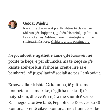
a
n
t
r
j
a
e
ë
r
t
d
e
ë
r
t
r
i
ë
e
t
r
Getoar Mjeku
)
a
e
r
)
Njeri i lirë dhe avo­kat prej Prish­tine të Dar­da­nisë.
e
Shkrun për shqip­tarët, gju­hën, histo­rinë, e poli­ti­kën.
t
Lexon çkamos. Ndih­mon me mirë­mbajtë saj­tin për
ë
r
shqip­tari, Plisi.org.
Shihja të gjitha postimet
e
)
Negociatorët e ngathët e kanë qitë Kosovën në
pozitë të keqe, e për shumçka ma të keqe se ç’e
kishte atëherë kur s’ishte as krejt e lirë as e
barabartë, në Jugosllavinë socialiste pas Rankoviqit.
Kosova dikur kishte 22 komuna, të gjitha me
kompetenca simetrike, të gjitha me kufij të
natyrshëm, dhe vetëm njëra me shumicë serbe.
Falë negociatorëve tanë, Republika e Kosovës ka 38
komuna, prej të cilave komunat me shumicë serbe