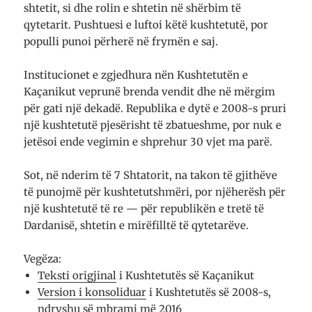
shtetit, si dhe rolin e shtetin në shërbim të
qytetarit. Pushtuesi e luftoi këtë kushtetutë, por
populli punoi përherë në frymën e saj.
Institucionet e zgjedhura nën Kushtetutën e
Kaçanikut veprunë brenda vendit dhe në mërgim
për gati një dekadë. Republika e dytë e 2008-s pruri
një kushtetutë pjesërisht të zbatueshme, por nuk e
jetësoi ende vegimin e shprehur 30 vjet ma parë.
Sot, në nderim të 7 Shtatorit, na takon të gjithëve
të punojmë për kushtetutshmëri, por njëherësh për
një kushtetutë të re — për republikën e tretë të
Dardanisë, shtetin e mirëfilltë të qytetarëve.
Vegëza:
Teksti origjinal
i Kushtetutës së Kaçanikut
Version i konsoliduar
i Kushtetutës së 2008-s,
ndryshu së mbrami më 2016