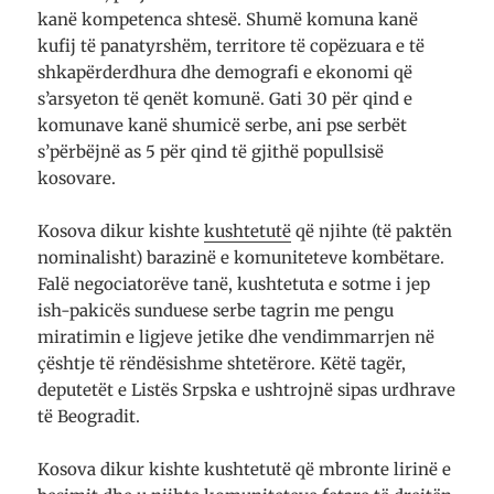
kanë kompetenca shtesë. Shumë komuna kanë
kufij të panatyrshëm, territore të copëzuara e të
shkapërderdhura dhe demografi e ekonomi që
s’arsyeton të qenët komunë. Gati 30 për qind e
komunave kanë shumicë serbe, ani pse serbët
s’përbëjnë as 5 për qind të gjithë popullsisë
kosovare.
Kosova dikur kishte
kushtetutë
që njihte (të paktën
nominalisht) barazinë e komuniteteve kombëtare.
Falë negociatorëve tanë, kushtetuta e sotme i jep
ish-pakicës sunduese serbe tagrin me pengu
miratimin e ligjeve jetike dhe vendimmarrjen në
çështje të rëndësishme shtetërore. Këtë tagër,
deputetët e Listës Srpska e ushtrojnë sipas urdhrave
të Beogradit.
Kosova dikur kishte kushtetutë që mbronte lirinë e