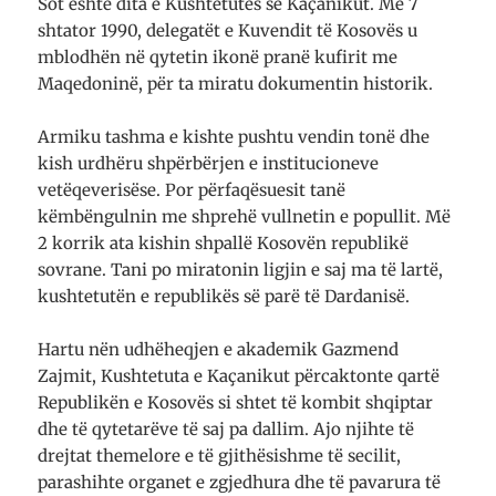
Sot është dita e Kushtetutës së Kaçanikut. Më 7
shtator 1990, delegatët e Kuvendit të Kosovës u
mblodhën në qytetin ikonë pranë kufirit me
Maqedoninë, për ta miratu dokumentin historik.
Armiku tashma e kishte pushtu vendin tonë dhe
kish urdhëru shpërbërjen e institucioneve
vetëqeverisëse. Por përfaqësuesit tanë
këmbëngulnin me shprehë vullnetin e popullit. Më
2 korrik ata kishin shpallë Kosovën republikë
sovrane. Tani po miratonin ligjin e saj ma të lartë,
kushtetutën e republikës së parë të Dardanisë.
Hartu nën udhëheqjen e akademik Gazmend
Zajmit, Kushtetuta e Kaçanikut përcaktonte qartë
Republikën e Kosovës si shtet të kombit shqiptar
dhe të qytetarëve të saj pa dallim. Ajo njihte të
drejtat themelore e të gjithësishme të secilit,
parashihte organet e zgjedhura dhe të pavarura të