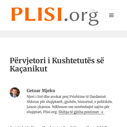
MENU
DHE
Plisi.org
WIDGET-
E
Përvjetori i Kushtetutës së
Kaçanikut
Getoar Mjeku
Njeri i lirë dhe avo­kat prej Prish­tine të Dar­da­nisë.
Shkrun për shqip­tarët, gju­hën, histo­rinë, e poli­ti­kën.
Lexon çkamos. Ndih­mon me mirë­mbajtë saj­tin për
shqip­tari, Plisi.org.
Shihja të gjitha postimet