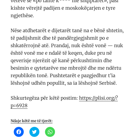
vetëve se «po tallte k**** me shqiptarët», pasi
kishte vërejtë padijen e moskokëçarjen e tyre
ngjethëse.
Nëse atdhetarët e dijetarët tanë na e bënë shtetin,
të padijshmit dhe të pandërgjegjshmit po e
shkatërrojnë atë. Prandaj, nuk është vonë — nuk
është vonë me e ndalë të keqen, duke pru në
qeverisje njerëzit që kanë përkushtimin dhe
besimin e qytetarëve me mbrojtë dhe me ndërtu
republikën tonë. Pushtetarët e pazgjedhur t’ia
lëshojnë udhën popullit, sa ia lëshojnë Serbisë.
Shkurtegëza për këtë postim:
https://plisi.org/?
p=6928
Ndaje këtë me të tjerët:
K
K
K
l
l
l
i
i
i