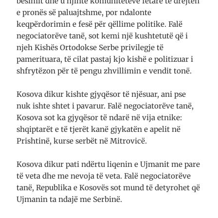
besimit dhe u njihte komuniteteve fetare të drejtën
e pronës së paluajtshme, por ndalonte
keqpërdorimin e fesë për qëllime politike. Falë
negociatorëve tanë, sot kemi një kushtetutë që i
njeh Kishës Ortodokse Serbe privilegje të
pamerituara, të cilat pastaj kjo kishë e politizuar i
shfrytëzon për të pengu zhvillimin e vendit tonë.
Kosova dikur kishte gjyqësor të njësuar, ani pse
nuk ishte shtet i pavarur. Falë negociatorëve tanë,
Kosova sot ka gjyqësor të ndarë në vija etnike:
shqiptarët e të tjerët kanë gjykatën e apelit në
Prishtinë, kurse serbët në Mitrovicë.
Kosova dikur pati ndërtu liqenin e Ujmanit me pare
të veta dhe me nevoja të veta. Falë negociatorëve
tanë, Republika e Kosovës sot mund të detyrohet që
Ujmanin ta ndajë me Serbinë.