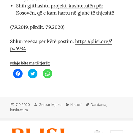
Shih gjithashtu
projekt-kushtetutën për
Kosovën
, që e kam hartu në gjuhë të thjeshtë
(7.9.2019, përdit. 7.9.2020)
Shkurtegëza për këtë postim:
https://plisi.org/?
p=6934
Ndaje këtë me të tjerët:
K
K
K
l
l
l
i
i
i
k
k
k
o
o
o
n
n
n
i
i
i
q
q
p
ë
ë
ë
Postuar
Autor
Kategori
Etiketa
7.9.2020
Getoar Mjeku
Historí
Dardania
,
t
t
r
më
kushtetuta
a
ë
t
n
n
a
d
d
n
a
a
d
n
h
a
i
e
r