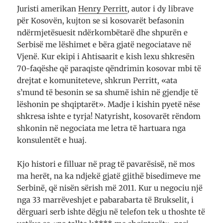
Juristi amerikan
Henry Perritt
, autor i dy librave
për Kosovën, kujton se si kosovarët befasonin
ndërmjetësuesit ndërkombëtarë dhe shpurën e
Serbisë me lëshimet e bëra gjatë negociatave në
Vjenë. Kur ekipi i Ahtisaarit e kish lexu shkresën
70-faqëshe që paraqiste qëndrimin kosovar mbi të
drejtat e komuniteteve, shkrun Perritt, «ata
s’mund të besonin se sa shumë ishin në gjendje të
lëshonin pe shqiptarët». Madje i kishin pyetë nëse
shkresa ishte e tyrja! Natyrisht, kosovarët rëndom
shkonin në negociata me letra të hartuara nga
konsulentët e huaj.
Kjo histori e filluar në prag të pavarësisë, në mos
ma herët, na ka ndjekë gjatë gjithë bisedimeve me
Serbinë, që nisën sërish më 2011. Kur u negociu një
nga 33 marrëveshjet e pabarabarta të Brukselit, i
dërguari serb ishte dëgju në telefon tek u thoshte të