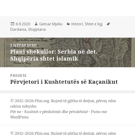
k
k
k
o
o
o
n
n
n
i
i
i
q
q
p
ë
ë
ë
Postuar
Autor
Kategori
Etiketa
6.9.2020
Getoar Mjeku
Historí
,
Shtet e ligj
t
t
r
më
Dardania
,
Shqiptaria
a
ë
t
n
n
a
d
d
n
Lëvizje
a
a
d
I MËPARSHMI
n
h
a
te
i
e
r
Plani shekullor: Serbia në det,
Postimi
m
t
ë
postimet
Shqipëria shtet islamik
e
m
m
i
t
e
e
ë
t
t
mëparshëm:
t
ë
ë
j
t
t
PASUESI
e
j
j
Përvjetori i Kushtetutës së Kaçanikut
Postimi
r
e
e
ë
r
r
pasues:
t
ë
ë
n
t
t
ë
p
n
F
ë
ë
© 2012–2026 Plisi.org. Rujmë të gjitha të drejtat, përveç nëse
a
r
W
cekim ndryshe.
c
m
h
Për ne
•
Kushtet e përdorimit dhe privatësisë
•
Punu me
e
e
a
b
s
t
WordPress
o
T
s
o
w
A
k
i
p
(
t
p
© 2012–2026 Plisi.org. Rujmë të gjitha të drejtat, përveç nëse