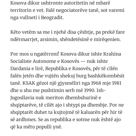
Kosova dikur ushtronte autoritetin në mbarë
territorin e vet. Falë negociatorëve tanë, sot varemi
nga vullneti i Beogradit.
Këto vetëm sa me i njehë disa çështje, pa prekë fare
ndërmarrjet, arsimin, shëndetësinë e mirëqenien.
Por mos u ngatërroni! Kosova dikur ishte Krahina
Socialiste Autonome e Kosovës — nuk ishte
Dardania e lirë, Republika e Kosovës, për të cilën
falën jetën dhe vujtën shekuj burg bashkëkombësit
tanë. KSAK gëzoi një gjysmëliri nga 1968 mje 1981
dhe u shu me pushtimin serb më 1990. Ish-
Jugosllavia nuk meriton dhembshurinë e
shqiptarëve, të cilët ajo i shtypi pa dhembje. Por ne
shqiptarët duhet ta kujtojmë të kaluarën për hir të
së ardhmes. Se as republika e sotme nuk është ajo
që ka mëtu populli ynë.