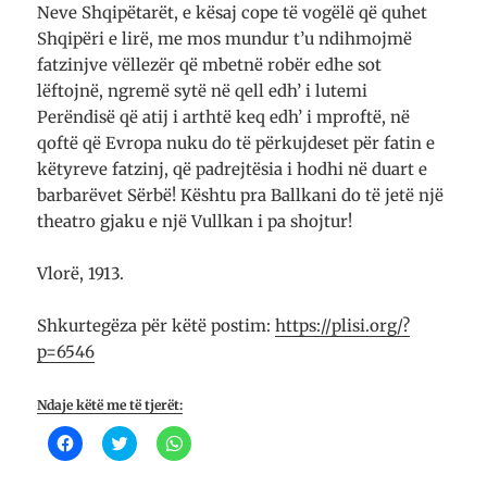
Neve Shqipëtarët, e kësaj cope të vogëlë që quhet
Shqipëri e lirë, me mos mundur t’u ndihmojmë
fatzinjve vëllezër që mbetnë robër edhe sot
lëftojnë, ngremë sytë në qell edh’ i lutemi
Perëndisë që atij i arthtë keq edh’ i mproftë, në
qoftë që Evropa nuku do të përkujdeset për fatin e
këtyreve fatzinj, që padrejtësia i hodhi në duart e
barbarëvet Sërbë! Kështu pra Ballkani do të jetë një
theatro gjaku e një Vullkan i pa shojtur!
Vlorë, 1913.
Shkurtegëza për këtë postim:
https://plisi.org/?
p=6546
Ndaje këtë me të tjerët:
K
K
K
l
l
l
i
i
i
k
k
k