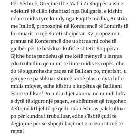
Për Sërbinë, Greqinë tlhe Mal’ i Zi Shqipëria ish e
vdekurë të cilën fshehtazi nga Bullgaria, e kishin
ndarë midis tyre kur dy nga Fuqit’e mëdha, Austria
me Italinë, propozojnë në Konferencë të Londrës të
formuarit të një Shteti shqipëtar. Ky propozim u
pranua në Konferencë dhe u shtrua mi cohë të
gjelbër për të bisëduar kufit’ e shtetit Shqipëtar.
Gjithë bota pandehu që me këtë mënyrë u largua
çdo trubullim që munt të linte midis Evropës, dhe
do të suguroheshe paqea në Ballkan po, mjerisht, u
gënjye se pa shkuar shumë kohë plasi e dyta luftë
midis miqvet, edhe kështu u kupëtua që Ballkani
është vullkan! Po nuku dijet akoma në mundi lufta
e dytë të siguronjë paqen, se shënimet që tregohen
dëftejnë kthjelltë që qelli nuku ësht as pak kulluar
po për kundra i trubulluar, edhe s’është çudi të
dëgjojmë për së shpejti buçimet e orizontit mê të
repta!