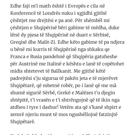
Edhe faji m’i math është i Evropës e cila në
Konferencë të Londrës nuku i xgjidhi gjithë
çështjet me drejtësi e pa anë. Për shëmbël mi
çështjen e Shqipërisë bëri gabime të mëdha, duke
lënë dy pjesa të Shqipërisë në duart e Sërbisë,
Greqisë dhe Malit-Zi. Edhe këto gabime të pa ndjera
u bënë mi kurris të Shqipërisë nga shkaku qe
Franca e Rusia pandehnë që Shqipëria gatuheshe
për Austrinë me Italinë e kështu e lanë të copëtohet
midis shtetevet të Ballkanit. Me gjithë këtë
padrejtësi s’ju sigurua të pakën jeta e të mjerëvet
Shqipëtarë, që mbetnë robër, po i lanë që me mâ
shumë sigurië Sërbë, Grekë e Malëzes t’u djegin
shtëpitë, t’i vrasën e t’i shtrëngojnë që të ikin nga
atdheu i tyre i dashur! Vetëm ata që s’kanë shpirt e
zemrë njeriu munt të mos ngushëllojnë fatzinjtë
Shqipëtarë.