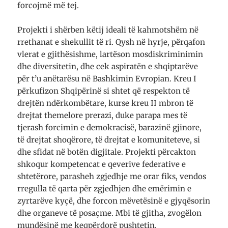
forcojmë më tej.
Projekti i shërben këtij ideali të kahmotshëm në
rrethanat e shekullit të ri. Qysh në hyrje, përqafon
vlerat e gjithësishme, lartëson mosdiskriminimin
dhe diversitetin, dhe cek aspiratën e shqiptarëve
për t’u anëtarësu në Bashkimin Evropian. Kreu I
përkufizon Shqipërinë si shtet që respekton të
drejtën ndërkombëtare, kurse kreu II mbron të
drejtat themelore prerazi, duke parapa mes të
tjerash forcimin e demokracisë, barazinë gjinore,
të drejtat shoqërore, të drejtat e komuniteteve, si
dhe sfidat në botën digjitale. Projekti përcakton
shkoqur kompetencat e qeverive federative e
shtetërore, parasheh zgjedhje me orar fiks, vendos
rregulla të qarta për zgjedhjen dhe emërimin e
zyrtarëve kyçë, dhe forcon mëvetësinë e gjyqësorin
dhe organeve të posaçme. Mbi të gjitha, zvogëlon
mundësinë me keqpërdorë pushtetin.