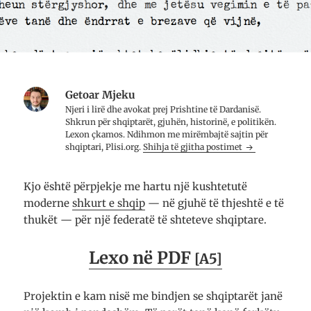
Getoar Mjeku
Njeri i lirë dhe avo­kat prej Prish­tine të Dar­da­nisë.
Shkrun për shqip­tarët, gju­hën, histo­rinë, e poli­ti­kën.
Lexon çkamos. Ndih­mon me mirë­mbajtë saj­tin për
shqip­tari, Plisi.org.
Shihja të gjitha postimet
Kjo është përpjekje me hartu një kushtetutë
moderne
shkurt e shqip
— në gjuhë të thjeshtë e të
thukët — për një federatë të shteteve shqiptare.
Lexo në PDF
[A5]
Projektin e kam nisë me bindjen se shqiptarët janë