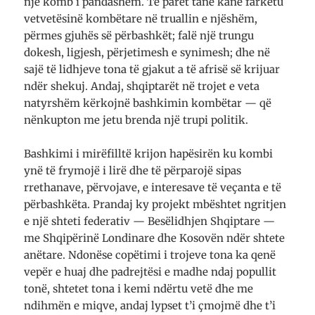
një komb i pandashëm. Të parët tanë kanë farkëtu
vetvetësinë kombëtare në truallin e njëshëm,
përmes gjuhës së përbashkët; falë një trungu
dokesh, ligjesh, përjetimesh e synimesh; dhe në
sajë të lidhjeve tona të gjakut a të afrisë së krijuar
ndër shekuj. Andaj, shqiptarët në trojet e veta
natyrshëm kërkojnë bashkimin kombëtar — që
nënkupton me jetu brenda një trupi politik.
Bashkimi i mirëfilltë krijon hapësirën ku kombi
ynë të frymojë i lirë dhe të përparojë sipas
rrethanave, përvojave, e interesave të veçanta e të
përbashkëta. Prandaj ky projekt mbështet ngritjen
e një shteti federativ — Besëlidhjen Shqiptare —
me Shqipërinë Londinare dhe Kosovën ndër shtete
anëtare. Ndonëse copëtimi i trojeve tona ka qenë
vepër e huaj dhe padrejtësi e madhe ndaj popullit
tonë, shtetet tona i kemi ndërtu vetë dhe me
ndihmën e miqve, andaj lypset t’i çmojmë dhe t’i