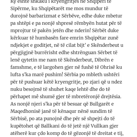
Ky është shkaku i kryengritjes në Shqipëri të
Sipërme, ku Shqipëtarët me mos mundur të
durojnë barbarizmat e Sërbëve, edhe duke mbetur
pa shtëpi e pa nonjë shpresë rëmbyën hutat për të
mprojtur të pakën jetën dhe nderin! Sërbët duke
kërkuar të humbasën fare emrin Shqipëtar zunë
ndjekjet e goditjet, në të cilat bijt’ e Skënderbeut u
përgjigjnë burrërisht edhe shtrënguan Sërbet të
lenë qytetin me nam të Skënderbeut, Dibrën e
famshme, e të largohen gjer në fushë të Ohrisë ku
lufta s’ka marë pushim! Sërbia po mbleth ushtëri
për të pushuar këtë kryengritje, po zjari që u ndez
nuku besojmë të shuhet kaqe lehtë dhe do të
përhapet mê shumë gjer të mbretëronjë drejtësia.
As nonjë njeri s’ka për të besuar që Bullgarët e
Maqedhonisë janë të kënaqur nënë sundim të
Sërbisë, po ata punojnë dhe për së shpejti do të
kupëtohet që Ballkani do të jetë një Vullkan gjer
atëherë kur çdo komp do të gëzonjë të dreitat e tij,