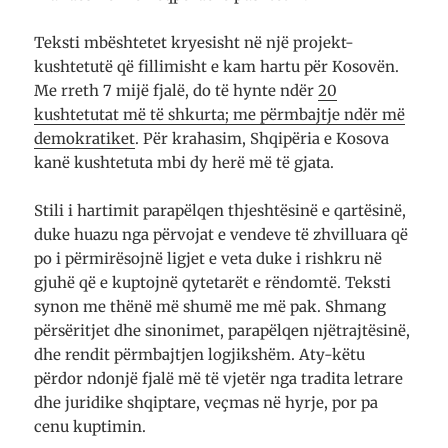
Teksti mbështetet kryesisht në një projekt-
kushtetutë që fillimisht e kam hartu për Kosovën.
Me rreth 7 mijë fjalë, do të hynte ndër
20
kushtetutat më të shkurta; me përmbajtje ndër më
demokratiket
. Për krahasim, Shqipëria e Kosova
kanë kushtetuta mbi dy herë më të gjata.
Stili i hartimit parapëlqen thjeshtësinë e qartësinë,
duke huazu nga përvojat e vendeve të zhvilluara që
po i përmirësojnë ligjet e veta duke i rishkru në
gjuhë që e kuptojnë qytetarët e rëndomtë. Teksti
synon me thënë më shumë me më pak. Shmang
përsëritjet dhe sinonimet, parapëlqen njëtrajtësinë,
dhe rendit përmbajtjen logjikshëm. Aty-këtu
përdor ndonjë fjalë më të vjetër nga tradita letrare
dhe juridike shqiptare, veçmas në hyrje, por pa
cenu kuptimin.