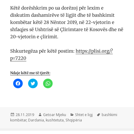
Këtë dorëshkrim po ua dorëzoj për lexim e
diskutim dashamirëve të ligjit dhe të bashkimit
kombëtar këtë 28 Nëntor 2019, në 22-vjetorin e
shfaqjes së Ushtrisë së Çlirimtare të Kosovës dhe në
20-vjetorin e çlirimit.
Shkurtegëza për këtë postim:
https://plisi.org/?
p=7220
Ndaje këtë me të tjerët:
K
K
K
l
l
l
i
i
i
k
k
k
o
o
o
n
n
n
i
i
i
q
q
p
ë
ë
ë
Postuar
Autor
Kategori
Etiketa
28.11.2019
Getoar Mjeku
Shtet e ligj
bashkimi
t
t
r
më
kombëtar
,
Dardania
,
kushtetuta
,
Shqipëria
a
ë
t
n
n
a
d
d
n
a
a
d