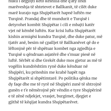
nuku i dëgjojti këto këshilla dhe q’aty lindi
marëveshja të shtetevet e Ballkanit, të cilët duke
marë kurajo nga Shqipëtarët hapnë luftën me
Turqinë. Prandaj dhe të mundurit e Turqisë i
detyrohet kombit Shqipëtar i cili e mbajti katër
vjet në këmbë luftën. Kur krisi lufta Shqipëtarët
kishin armiqësi kundra Turqisë, dhe duke patur, më
tjatër anë, besim në çpalljet të Ballkanëvet që do e
lëftonjnë për të shpëtuar kombet nga zgjedhja e
Turqisë u qëndruan asjatërë dhe s’muar piesë në
luftë. Sërbët si dhe Grekët duke mos gjetur as më të
vogëlin kundrështim rynë duke kënduar në
Shqipëri, ku priteshin me krahë hapët nga
Shqipëtarët si shpëtimtarë. Po politika qënka me
dy faqe dhe me të ryrë në Shqipëri zunë të shtrojnë
gunën e t’e nëmërojnë për vëndin e tyre Shqipërinë
e të zënë ndjekjet, vrasjet, burgimet, djegjet e
gjithë të këqijat kundra Shqipëtarëvet.