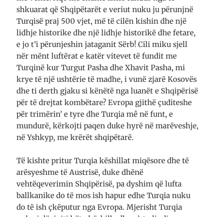
shkuarat që Shqipëtarët e veriut nuku ju përunjnë
Turqisë praj 500 vjet, më të cilën kishin dhe një
lidhje historike dhe një lidhje historikë dhe fetare,
e jo t’i përunjeshin jataganit Sërb! Cili miku sjell
nër mënt luftërat e katër vitevet të fundit me
Turqinë kur Turgut Pasha dhe Xhavit Pasha, mi
krye të një ushtërie të madhe, i vunë zjarë Kosovës
dhe ti derth gjaku si kënëtë nga luanët e Shqipërisë
për të drejtat kombëtare? Evropa gjithë çuditeshe
për trimërin’ e tyre dhe Turqia mê në funt, e
mundurë, kërkojti paqen duke hyrë në marëveshje,
në Yshkyp, me krërët shqipëtarë.
Të kishte pritur Turqia këshillat miqësore dhe të
arësyeshme të Austrisë, duke dhënë
vehtëqeverimin Shqipërisë, pa dyshim që lufta
ballkanike do të mos ish hapur edhe Turqia nuku
do të ish çkëputur nga Evropa. Mjerisht Turqia