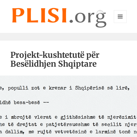
MENU
DHE
Plisi.org
WIDGET-
E
Projekt-kushtetutë për
Besëlidhjen Shqiptare