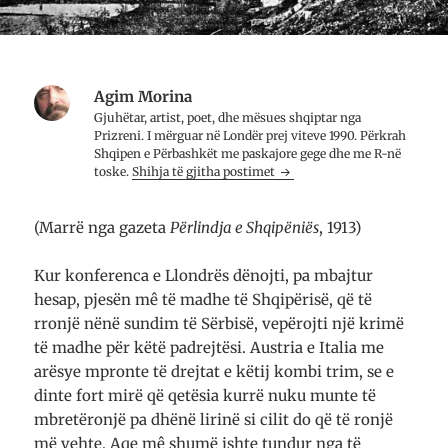
r
t
d
i
n
r
t
ë
i
a
n
t
r
j
a
e
ë
r
t
d
e
ë
r
t
Agim Morina
r
i
ë
Gjuhëtar, artist, poet, dhe mësues shqiptar nga
e
t
r
)
a
e
Prizreni. I mërguar në Londër prej viteve 1990. Përkrah
r
)
Shqipen e Përbashkët me paskajore gege dhe me R-në
e
t
toske.
Shihja të gjitha postimet
ë
r
e
)
(Marrë nga gazeta
Përlindja e Shqipëniës
, 1913)
Kur konferenca e Llondrës dënojti, pa mbajtur
hesap, pjesën mê të madhe të Shqipërisë, që të
rronjë nënë sundim të Sërbisë, vepërojti një krimë
të madhe për këtë padrejtësi. Austria e Italia me
arësye mpronte të drejtat e këtij kombi trim, se e
dinte fort mirë që qetësia kurrë nuku munte të
mbretëronjë pa dhënë lirinë si cilit do që të ronjë
më vehte. Aqe mê shumë ishte tundur nga të