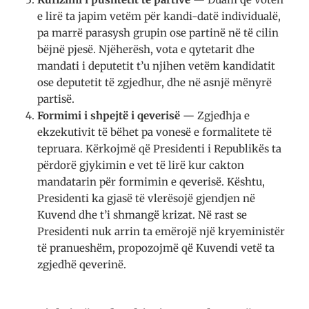
e lirë ta japim vetëm për kandi-datë individualë,
pa marrë parasysh grupin ose partinë në të cilin
bëjnë pjesë. Njëherësh, vota e qytetarit dhe
mandati i deputetit t’u njihen vetëm kandidatit
ose deputetit të zgjedhur, dhe në asnjë mënyrë
partisë.
Formimi i shpejtë i qeverisë
— Zgjedhja e
ekzekutivit të bëhet pa vonesë e formalitete të
tepruara. Kërkojmë që Presidenti i Republikës ta
përdorë gjykimin e vet të lirë kur cakton
mandatarin për formimin e qeverisë. Kështu,
Presidenti ka gjasë të vlerësojë gjendjen në
Kuvend dhe t’i shmangë krizat. Në rast se
Presidenti nuk arrin ta emërojë një kryeministër
të pranueshëm, propozojmë që Kuvendi vetë ta
zgjedhë qeverinë.