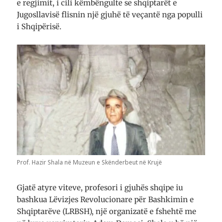
e regjimit, i cili këmbëngulte se shqiptarët e
Jugosllavisë flisnin një gjuhë të veçantë nga populli
i Shqipërisë.
Prof. Hazir Shala në Muzeun e Skënderbeut në Krujë
Gjatë atyre viteve, profesori i gjuhës shqipe iu
bashkua Lëvizjes Revolucionare për Bashkimin e
Shqiptarëve (LRBSH), një organizatë e fshehtë me