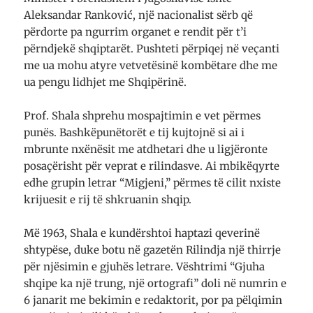
Aleksandar Ranković, një nacionalist sërb që
përdorte pa ngurrim organet e rendit për t’i
përndjekë shqiptarët. Pushteti përpiqej në veçanti
me ua mohu atyre vetvetësinë kombëtare dhe me
ua pengu lidhjet me Shqipërinë.
Prof. Shala shprehu mospajtimin e vet përmes
punës. Bashkëpunëtorët e tij kujtojnë si ai i
mbrunte nxënësit me atdhetari dhe u ligjëronte
posaçërisht për veprat e rilindasve. Ai mbikëqyrte
edhe grupin letrar “Migjeni,” përmes të cilit nxiste
krijuesit e rij të shkruanin shqip.
Më 1963, Shala e kundërshtoi haptazi qeverinë
shtypëse, duke botu në gazetën Rilindja një thirrje
për njësimin e gjuhës letrare. Vështrimi “Gjuha
shqipe ka një trung, një ortografi” doli në numrin e
6 janarit me bekimin e redaktorit, por pa pëlqimin