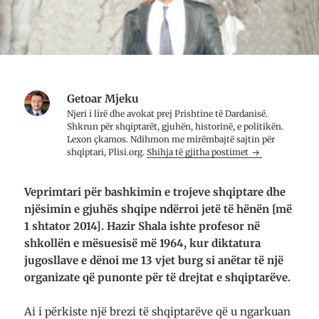
e
ë
r
t
d
e
ë
r
t
r
i
ë
e
t
r
)
a
e
r
)
e
t
ë
r
Getoar Mjeku
e
)
Njeri i lirë dhe avo­kat prej Prish­tine të Dar­da­nisë.
Shkrun për shqip­tarët, gju­hën, histo­rinë, e poli­ti­kën.
Lexon çkamos. Ndih­mon me mirë­mbajtë saj­tin për
shqip­tari, Plisi.org.
Shihja të gjitha postimet
Veprimtari për bashkimin e trojeve shqiptare dhe
njësimin e gjuhës shqipe ndërroi jetë të hënën [më
1 shtator 2014]. Hazir Shala ishte profesor në
shkollën e mësuesisë më 1964, kur diktatura
jugosllave e dënoi me 13 vjet burg si anëtar të një
organizate që punonte për të drejtat e shqiptarëve.
Ai i përkiste një brezi të shqiptarëve që u ngarkuan