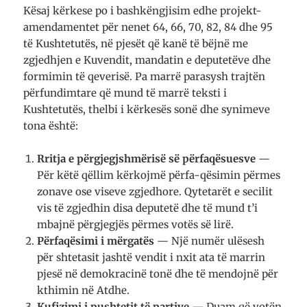
Kësaj kërkese po i bashkëngjisim edhe projekt-
amendamentet për nenet 64, 66, 70, 82, 84 dhe 95
të Kushtetutës, në pjesët që kanë të bëjnë me
zgjedhjen e Kuvendit, mandatin e deputetëve dhe
formimin të qeverisë. Pa marrë parasysh trajtën
përfundimtare që mund të marrë teksti i
Kushtetutës, thelbi i kërkesës sonë dhe synimeve
tona është:
Rritja e përgjegjshmërisë së përfaqësuesve
—
Për këtë qëllim kërkojmë përfa-qësimin përmes
zonave ose viseve zgjedhore. Qytetarët e secilit
vis të zgjedhin disa deputetë dhe të mund t’i
mbajnë përgjegjës përmes votës së lirë.
Përfaqësimi i mërgatës
— Një numër ulësesh
për shtetasit jashtë vendit i nxit ata të marrin
pjesë në demokracinë tonë dhe të mendojnë për
kthimin në Atdhe.
Kufizimi i pushtetit të partive
— Duam që votën