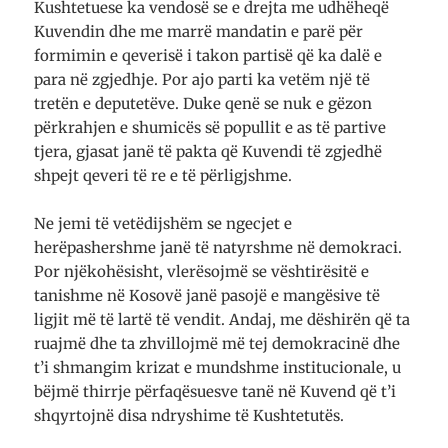
Kushtetuese ka vendosë se e drejta me udhëheqë
Kuvendin dhe me marrë mandatin e parë për
formimin e qeverisë i takon partisë që ka dalë e
para në zgjedhje. Por ajo parti ka vetëm një të
tretën e deputetëve. Duke qenë se nuk e gëzon
përkrahjen e shumicës së popullit e as të partive
tjera, gjasat janë të pakta që Kuvendi të zgjedhë
shpejt qeveri të re e të përligjshme.
Ne jemi të vetëdijshëm se ngecjet e
herëpashershme janë të natyrshme në demokraci.
Por njëkohësisht, vlerësojmë se vështirësitë e
tanishme në Kosovë janë pasojë e mangësive të
ligjit më të lartë të vendit. Andaj, me dëshirën që ta
ruajmë dhe ta zhvillojmë më tej demokracinë dhe
t’i shmangim krizat e mundshme institucionale, u
bëjmë thirrje përfaqësuesve tanë në Kuvend që t’i
shqyrtojnë disa ndryshime të Kushtetutës.