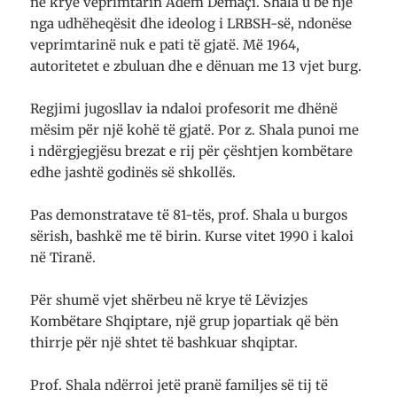
në krye veprimtarin Adem Demaçi. Shala u bë një
nga udhëheqësit dhe ideolog i LRBSH-së, ndonëse
veprimtarinë nuk e pati të gjatë. Më 1964,
autoritetet e zbuluan dhe e dënuan me 13 vjet burg.
Regjimi jugosllav ia ndaloi profesorit me dhënë
mësim për një kohë të gjatë. Por z. Shala punoi me
i ndërgjegjësu brezat e rij për çështjen kombëtare
edhe jashtë godinës së shkollës.
Pas demonstratave të 81-tës, prof. Shala u burgos
sërish, bashkë me të birin. Kurse vitet 1990 i kaloi
në Tiranë.
Për shumë vjet shërbeu në krye të Lëvizjes
Kombëtare Shqiptare, një grup jopartiak që bën
thirrje për një shtet të bashkuar shqiptar.
Prof. Shala ndërroi jetë pranë familjes së tij të