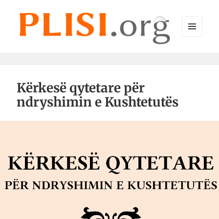
MENU
DHE
Plisi.org
WIDGET-
E
Kërkesë qytetare për
ndryshimin e Kushtetutës