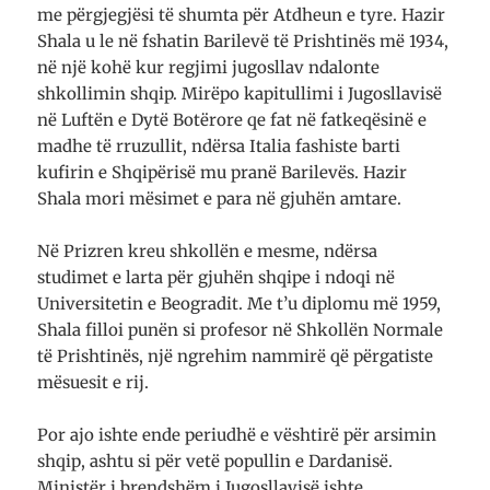
me përgjegjësi të shumta për Atdheun e tyre. Hazir
Shala u le në fshatin Barilevë të Prishtinës më 1934,
në një kohë kur regjimi jugosllav ndalonte
shkollimin shqip. Mirëpo kapitullimi i Jugosllavisë
në Luftën e Dytë Botërore qe fat në fatkeqësinë e
madhe të rruzullit, ndërsa Italia fashiste barti
kufirin e Shqipërisë mu pranë Barilevës. Hazir
Shala mori mësimet e para në gjuhën amtare.
Në Prizren kreu shkollën e mesme, ndërsa
studimet e larta për gjuhën shqipe i ndoqi në
Universitetin e Beogradit. Me t’u diplomu më 1959,
Shala filloi punën si profesor në Shkollën Normale
të Prishtinës, një ngrehim nammirë që përgatiste
mësuesit e rij.
Por ajo ishte ende periudhë e vështirë për arsimin
shqip, ashtu si për vetë popullin e Dardanisë.
Ministër i brendshëm i Jugosllavisë ishte