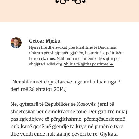
Getoar Mjeku
Njeri i lirë dhe avo­kat prej Prish­tine të Dar­da­nisë.
Shkrun për shqip­tarët, gju­hën, histo­rinë, e poli­ti­kën.
Lexon çkamos. Ndih­mon me mirë­mbajtë saj­tin për
shqip­tari, Plisi.org.
Shihja të gjitha postimet
[Nënshkrimet e qytetarëve u grumbulluan nga 7
deri më 28 shtator 2014.]
Ne, qytetarë të Republikës së Kosovës, jemi të
shqetësuar për demokracinë tonë. Për gati tre muaj
pas zgjedhjeve të përgjithshme, përfaqësuesit tanë
nuk kanë qenë në gjendje ta kryejnë punën e tyre
dhe vendi ende nuk ka një qeveri të re. Gjykata