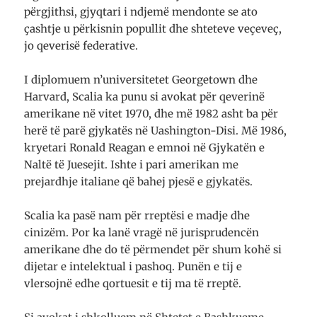
përgjithsi, gjyqtari i ndjemë mendonte se ato
çashtje u përkisnin popullit dhe shteteve veçeveç,
jo qeverisë federative.
I diplomuem n’universitetet Georgetown dhe
Harvard, Scalia ka punu si avokat për qeverinë
amerikane në vitet 1970, dhe më 1982 asht ba për
herë të parë gjykatës në Uashington-Disi. Më 1986,
kryetari Ronald Reagan e emnoi në Gjykatën e
Naltë të Juesejit. Ishte i pari amerikan me
prejardhje italiane që bahej pjesë e gjykatës.
Scalia ka pasë nam për rreptësi e madje dhe
cinizëm. Por ka lanë vragë në jurisprudencën
amerikane dhe do të përmendet për shum kohë si
dijetar e intelektual i pashoq. Punën e tij e
vlersojnë edhe qortuesit e tij ma të rreptë.