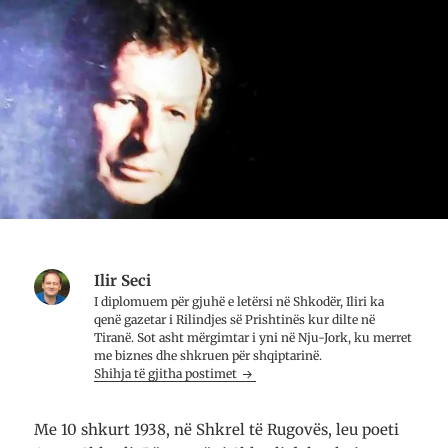
o
w
A
k
i
p
(
t
p
H
t
(
a
e
H
p
r
a
e
-
p
t
i
e
n
t
t
ë
(
n
n
H
ë
j
a
n
ë
p
j
d
e
ë
r
t
d
i
n
r
t
ë
i
a
n
t
r
j
a
e
ë
r
t
d
e
Ilir Seci
ë
r
t
r
i
ë
I diplomuem për gjuhë e letërsi në Shkodër, Iliri ka
e
t
r
qenë gazetar i Rilindjes së Prishtinës kur dilte në
)
a
e
r
)
Tiranë. Sot asht mërgimtar i yni në Nju-Jork, ku merret
e
me biznes dhe shkruen për shqiptarinë.
t
Shihja të gjitha postimet
ë
r
e
)
Me 10 shkurt 1938, në Shkrel të Rugovës, leu poeti