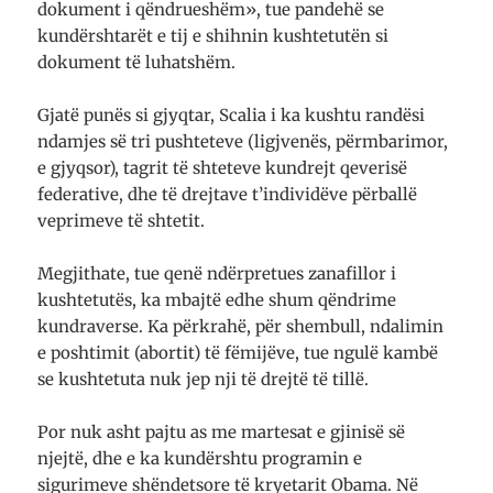
dokument i qëndrueshëm», tue pandehë se
kundërshtarët e tij e shihnin kushtetutën si
dokument të luhatshëm.
Gjatë punës si gjyqtar, Scalia i ka kushtu randësi
ndamjes së tri pushteteve (ligjvenës, përmbarimor,
e gjyqsor), tagrit të shteteve kundrejt qeverisë
federative, dhe të drejtave t’individëve përballë
veprimeve të shtetit.
Megjithate, tue qenë ndërpretues zanafillor i
kushtetutës, ka mbajtë edhe shum qëndrime
kundraverse. Ka përkrahë, për shembull, ndalimin
e poshtimit (abortit) të fëmijëve, tue ngulë kambë
se kushtetuta nuk jep nji të drejtë të tillë.
Por nuk asht pajtu as me martesat e gjinisë së
njejtë, dhe e ka kundërshtu programin e
sigurimeve shëndetsore të kryetarit Obama. Në