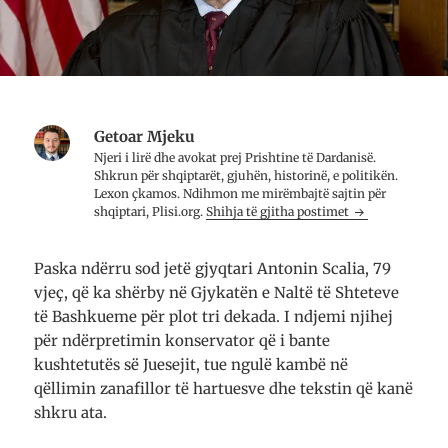
Getoar Mjeku
Njeri i lirë dhe avo­kat prej Prish­tine të Dar­da­nisë.
Shkrun për shqip­tarët, gju­hën, histo­rinë, e poli­ti­kën.
Lexon çkamos. Ndih­mon me mirë­mbajtë saj­tin për
shqip­tari, Plisi.org.
Shihja të gjitha postimet
Paska ndërru sod jetë gjyqtari Antonin Scalia, 79
vjeç, që ka shërby në Gjykatën e Naltë të Shteteve
të Bashkueme për plot tri dekada. I ndjemi njihej
për ndërpretimin konservator që i bante
kushtetutës së Juesejit, tue ngulë kambë në
qëllimin zanafillor të hartuesve dhe tekstin që kanë
shkru ata.