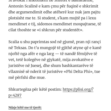
Si avokat i shkolluem në Shtetet e Bashkueme,
Antonin Scalinë e kam çmu për fuqinë e shkrimit
dhe argumendimit edhe atëherë kur nuk jam pajtu
plotsisht me te. Si student, s’kam mujtë pa i lexu
mendimet e tij, sidomos mendimet mospajtuese, të
cilat thoshte se «i shkrun për studentët».
Scalia u shu paprimtas sod në gjumë, pran nji rançi
në Teksas. Do t’u mungojë të gjithë atyne që e kanë
njoftë nga afër e nga larg — të nandë fëmijëve të
vet, tetë kolegëve në gjykatë, mija avokatëve e
juristëve në Juesej, dhe shum bashkantarëve të
vllaznisë së nderit të juristëve «Phi Delta Phi», tue
më përfshi dhe mue.
Shkurtegëza për këtë postim:
https://plisi.org/?
p=4287
Ndaje këtë me të tjerët: