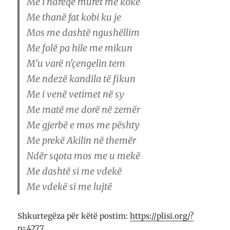
Me i ndreqë muret me kokë
Me thanë fat kobi ku je
Mos me dashtë ngushëllim
Me folë pa hile me mikun
M’u varë n’çengelin tem
Me ndezë kandila të fikun
Me i venë vetimet në sy
Me matë me dorë në zemër
Me gjerbë e mos me pështy
Me prekë Akilin në themër
Ndër sqota mos me u mekë
Me dashtë si me vdekë
Me vdekë si me lujtë
Shkurtegëza për këtë postim:
https://plisi.org/?
p=4277