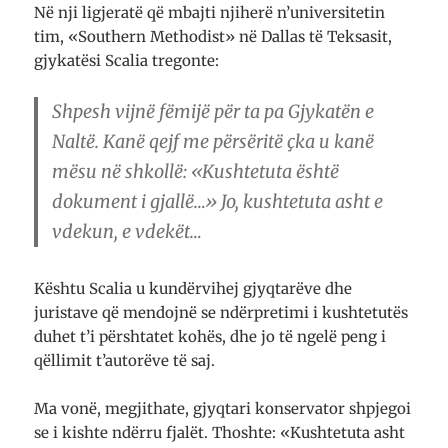
Në nji ligjeratë që mbajti njiherë n’universitetin
tim, «Southern Methodist» në Dallas të Teksasit,
gjykatësi Scalia tregonte:
Shpesh vijnë fëmijë për ta pa Gjykatën e
Naltë. Kanë qejf me përsëritë çka u kanë
mësu në shkollë: «Kushtetuta është
dokument i gjallë…» Jo, kushtetuta asht e
vdekun, e vdekët…
Kështu Scalia u kundërvihej gjyqtarëve dhe
juristave që mendojnë se ndërpretimi i kushtetutës
duhet t’i përshtatet kohës, dhe jo të ngelë peng i
qëllimit t’autorëve të saj.
Ma vonë, megjithate, gjyqtari konservator shpjegoi
se i kishte ndërru fjalët. Thoshte: «Kushtetuta asht