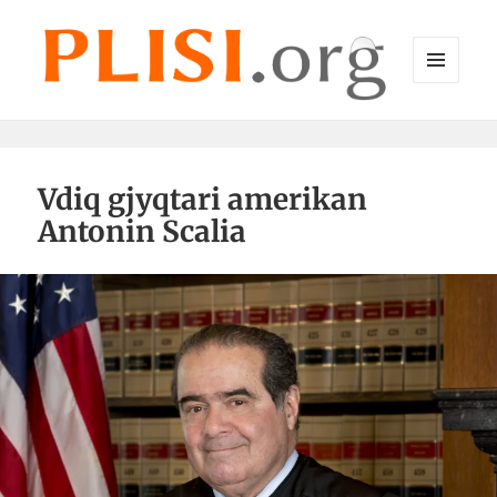
MENU
DHE
Plisi.org
WIDGET-
E
Vdiq gjyqtari amerikan
Antonin Scalia