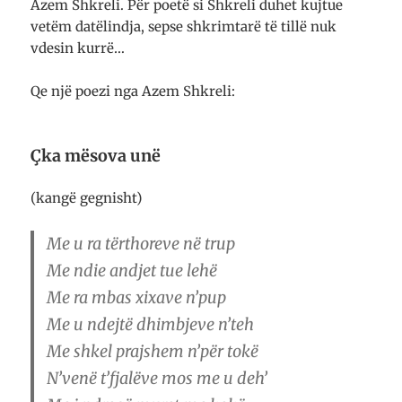
Azem Shkreli. Për poetë si Shkreli duhet kujtue
vetëm datëlindja, sepse shkrimtarë të tillë nuk
vdesin kurrë…
Qe një poezi nga Azem Shkreli:
Çka mësova unë
(kangë gegnisht)
Me u ra tërthoreve në trup
Me ndie andjet tue lehë
Me ra mbas xixave n’pup
Me u ndejtë dhimbjeve n’teh
Me shkel prajshem n’për tokë
N’venë t’fjalëve mos me u deh’