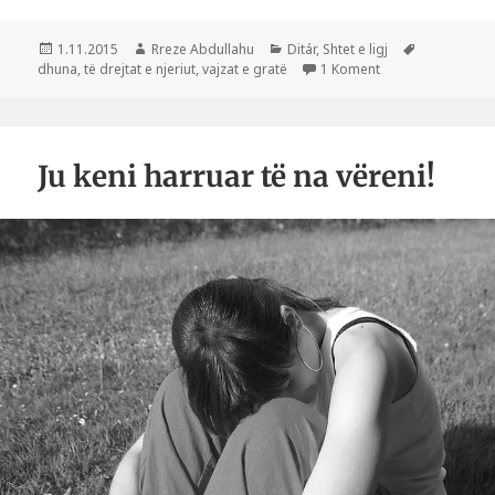
Postuar
Autor
Kategori
Etiketa
1.11.2015
Rreze Abdullahu
Ditár
,
Shtet e ligj
më
te Ulërima në ves
dhuna
,
të drejtat e njeriut
,
vajzat e gratë
1 Koment
Ju keni harruar të na vëreni!