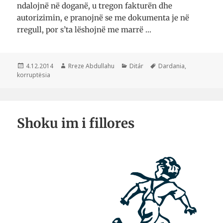
ndalojnë në doganë, u tregon fakturën dhe
autorizimin, e pranojnë se me dokumenta je në
rregull, por s’ta lëshojnë me marrë …
Postuar
Autor
Kategori
Etiketa
4.12.2014
Rreze Abdullahu
Ditár
Dardania
,
më
korruptësia
Shoku im i fillores