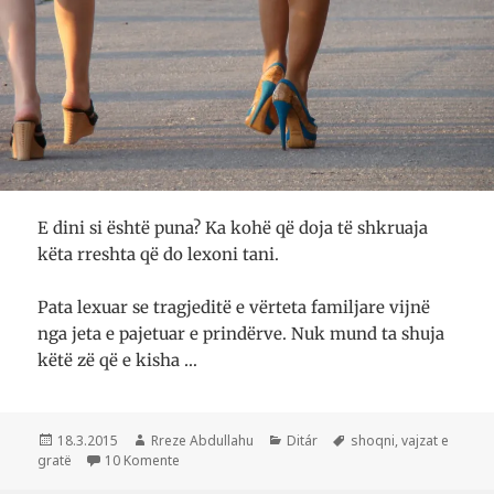
E dini si është puna? Ka kohë që doja të shkruaja
këta rreshta që do lexoni tani.
Pata lexuar se tragjeditë e vërteta familjare vijnë
nga jeta e pajetuar e prindërve. Nuk mund ta shuja
këtë zë që e kisha …
Postuar
Autor
Kategori
Etiketa
18.3.2015
Rreze Abdullahu
Ditár
shoqni
,
vajzat e
më
te Nën këmbët e gruas
gratë
10 Komente