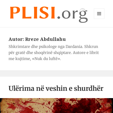
MENU
DHE
Plisi.org
WIDGET-
E
Autor:
Rreze Abdullahu
Shkrimtare dhe psikologe nga Dardania. Shkrun
për gratë dhe shoqërinë shqiptare. Autore e librit
me kujtime, «Nuk du luftë».
Ulërima në veshin e shurdhër