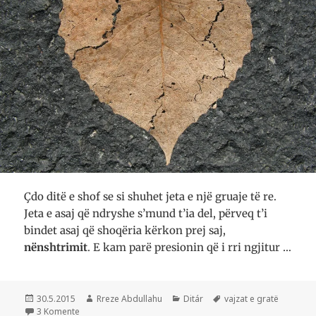
Çdo ditë e shof se si shuhet jeta e një gruaje të re.
Jeta e asaj që ndryshe s’mund t’ia del, përveq t’i
bindet asaj që shoqëria kërkon prej saj,
nënshtrimit
. E kam parë presionin që i rri ngjitur …
Postuar
Autor
Kategori
Etiketa
30.5.2015
Rreze Abdullahu
Ditár
vajzat e gratë
më
te «Copë-copë»
3 Komente