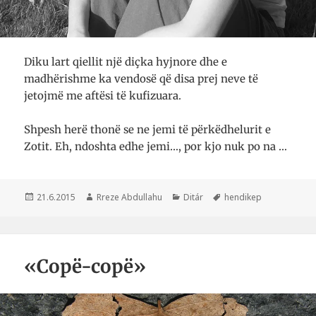
Diku lart qiellit një diçka hyjnore dhe e
madhërishme ka vendosë që disa prej neve të
jetojmë me aftësi të kufizuara.
Shpesh herë thonë se ne jemi të përkëdhelurit e
Zotit. Eh, ndoshta edhe jemi…, por kjo nuk po na …
Postuar
Autor
Kategori
Etiketa
21.6.2015
Rreze Abdullahu
Ditár
hendikep
më
«Copë-copë»