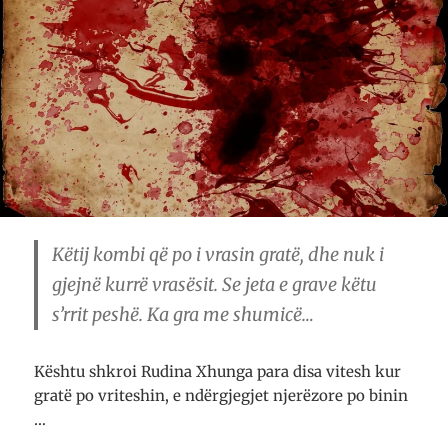
Këtij kombi që po i vrasin gratë, dhe nuk i
gjejnë kurrë vrasësit. Se jeta e grave këtu
s’rrit peshë. Ka gra me shumicë…
Kështu shkroi Rudina Xhunga para disa vitesh kur
gratë po vriteshin, e ndërgjegjet njerëzore po binin
…