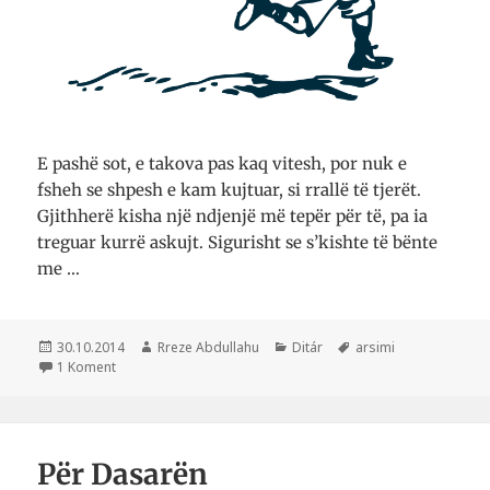
E pashë sot, e takova pas kaq vitesh, por nuk e
fsheh se shpesh e kam kujtuar, si rrallë të tjerët.
Gjithherë kisha një ndjenjë më tepër për të, pa ia
treguar kurrë askujt. Sigurisht se s’kishte të bënte
me …
Postuar
Autor
Kategori
Etiketa
30.10.2014
Rreze Abdullahu
Ditár
arsimi
më
te Shoku im i fillores
1 Koment
Për Dasarën