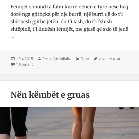
Fëmijët s’mund ta falin kurrë nënën e tyre nëse heq
dorë nga gjithçka për një burrë, një burri që do t’i
shërbesh gjithë jetën: do t’i lash, do t’i fshish
shtëpinë, t’i lindësh fëmijët, me gjasë që s’do të jenë
…
Postuar
Autor
Kategori
Etiketa
19.4.2015
Rreze Abdullahu
Ditár
vazjat e gratë
më
te Burri që polli nënshtrimin e përjetshëm
1 Koment
Nën këmbët e gruas