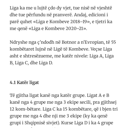
Liga ka me u lujtë çdo dy vjet, tue nisë në vjeshtë
dhe tue për­fundu në pran­verë. Andaj, edicioni i
parë quhet «Liga e Kombeve 2018–19», e tjetri ka
me qenë «Liga e Kombeve 2020–21».
Ndryshe nga ç’ndodh në Botnor a n’Evropian, të 55
kombëtaret lujnë në Ligë të Kombeve. Veçse Liga
asht e shtresë­zueme, me katër nivele: Liga A, Liga
B, Liga C, dhe Liga D.
4.1 Katër ligat
Të gjitha ligat kanë nga katër grupe. Ligat A e B
kanë nga 4 grupe me nga 3 ekipe secili, pra gjithsej
12 kom-bëtare. Liga C ka 15 kombëtare, që i bjen tri
grupe me nga 4 dhe nji me 3 ekipe (ky ka qenë
grupi i Shqip­nisë sivjet). Kur­se Liga D i ka 4 grupe