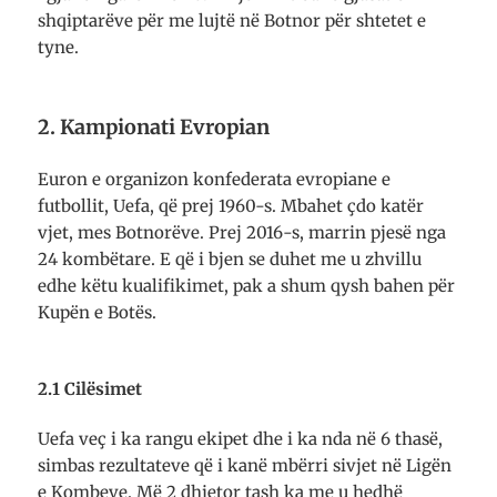
shqiptarëve për me lujtë në Botnor për shtetet e
tyne.
2. Kampionati Evropian
Euron e organizon kon­federata evropiane e
futbollit, Uefa, që prej 1960-s. Mbahet çdo katër
vjet, mes Bot­norëve. Prej 2016-s, ma­rrin pjesë nga
24 kombëtare. E që i bjen se duhet me u zhvillu
edhe këtu kua­li­­fikimet, pak a shum qysh bahen për
Kupën e Botës.
2.1 Cilësimet
Uefa veç i ka rangu ekipet dhe i ka nda në 6 thasë,
simbas rezultateve që i kanë mbërri sivjet në Ligën
e Kombeve. Më 2 dhjetor tash ka me u hedhë