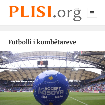
MENU
DHE
Plisi.org
WIDGET-
E
Futbolli i kombëtareve