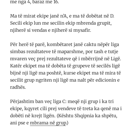
me nga 4, baraz me 16.
Ma të mirat ekipe janë n’A, e ma të dobëtat në D.
Secili ekip lun me secilin ekip mbrenda grupit,
njiherë si vendas e njiherë si mysafir.
Për herë të parë, kombë­taret janë caktu nëpër liga
simbas rezul­tateve të mapar­shme, por tash e tutje
mvaren veç prej rezul­tateve që i mbë­rrijnë në Ligë.
Katër ekipet ma të dobëta të grupeve të secilës ligë
bijnë nji ligë ma poshtë, kurse ekipet ma të mira të
secilit grup ngriten nji ligë ma nalt për edicionin e
radhës.
Për­jashtim ban veç liga C: meqë nji grup i ka tri
ekipe, kqyret cili prej ven­deve të treta ka qenë ma i
dobëti në krejt ligën. (Kështu Shqipnia ka shpëtu,
ani pse e
mbrama në grup
.)