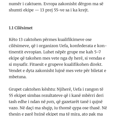
numër i caktuem. Evropa zako­nisht dërgon ma së
shumti ekipe — 13 prej 55-ve sa i ka krejt.
1.1 Cilësimet
Këto 13 caktohen përmes kualifikimeve ose
cilësimeve, që i organizon Uefa, kon­federata e kon­
tinentit evropian. Luhet nëpër grupe me kah 5–7
ekipe që tako­hen mes vete nga dy herë, si vendas e
si mysafir. Fituesit e grupeve kuali­fi­kohen direkt.
Vendet e dyta zakonisht lujnë mes vete për biletat e
mbetuna.
Grupet caktohen kështu: Njiherë, Uefa i rangon të
55 ekipet simbas rezul­ta­teve që i kanë mbërri deri
tash edhe i ndan në
pots
, që gazetarët tanë i qujnë
vazo. Në daçi ma shqip, iu thomë qypa ose thasë. Në
thesin e parë hyjnë eki­pet ma të mira, ato pak ma