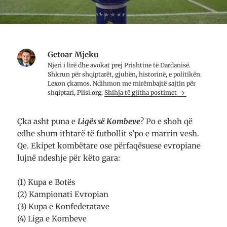
Getoar Mjeku
Njeri i lirë dhe avo­kat prej Prish­tine të Dar­da­nisë.
Shkrun për shqip­tarët, gju­hën, histo­rinë, e poli­ti­kën.
Lexon çkamos. Ndih­mon me mirë­mbajtë saj­tin për
shqip­tari, Plisi.org.
Shihja të gjitha postimet
Çka asht puna e
Ligës së Kombeve
? Po e shoh që
edhe shum ithtarë të futbollit s’po e marrin vesh.
Qe. Ekipet kom­bë­tare ose për­faqë­suese evropiane
lujnë ndeshje për këto gara:
(1) Kupa e Botës
(2) Kampionati Evropian
(3) Kupa e Konfederatave
(4) Liga e Kombeve