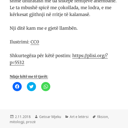
shme dhu­ra­tash me ua shkepë fë­mi­jëve an­e­m­­ba­­në.
Le ta mbushë spicë me çoko­lla­da, me lo­d­ra, e me
kër­ke­sat gjithnji në rritje të kala­masë.
Nji ditë kam me e gjetë llambën.
Ilustrimi:
CC0
Shkurtegëza për këtë postim:
https://plisi.org/?
p=5532
Ndaje këtë me të tjerët:
K
K
K
l
l
l
i
i
i
k
k
k
o
o
o
n
n
n
i
i
i
q
q
p
ë
ë
ë
Postuar
Autor
Kategori
Etiketa
2.11.2018
Getoar Mjeku
Art e letërsi
fiksion
,
t
t
r
më
mitologji
,
prozë
a
ë
t
n
n
a