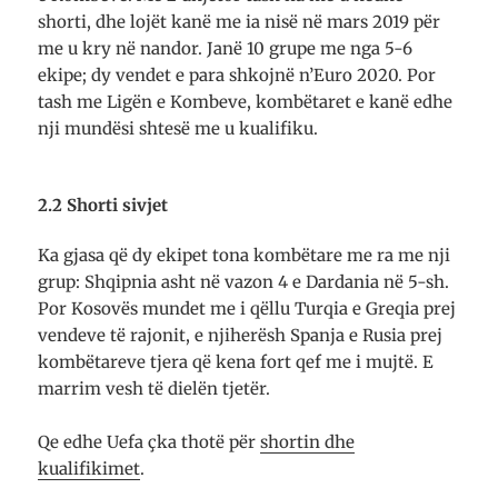
shorti, dhe lojët kanë me ia nisë në mars 2019 për
me u kry në nandor. Janë 10 grupe me nga 5-6
ekipe; dy vendet e para shkojnë n’Euro 2020. Por
tash me Ligën e Kom­beve, kombëtaret e kanë edhe
nji mundësi shtesë me u kualifiku.
2.2 Shorti sivjet
Ka gjasa që dy ekipet tona kombëtare me ra me nji
grup: Shqipnia asht në vazon 4 e Dardania në 5-sh.
Por Kosovës mundet me i qëllu Turqia e Greqia prej
vendeve të rajonit, e njiherësh Spanja e Rusia prej
kom­bë­ta­reve tjera që kena fort qef me i mujtë. E
marrim vesh të dielën tjetër.
Qe edhe Uefa çka thotë për
shortin dhe
kualifikimet
.