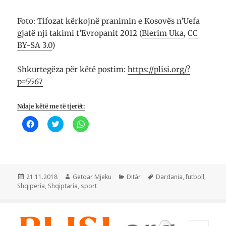
Foto: Tifozat kërkojnë pranimin e Kosovës n’Uefa
gjatë nji takimi t’Evropanit 2012 (
Blerim Uka
,
CC
BY-SA 3.0
)
Shkurtegëza për këtë postim:
https://plisi.org/?
p=5567
Ndaje këtë me të tjerët:
K
K
K
l
l
l
i
i
i
k
k
k
o
o
o
n
n
n
i
i
i
q
q
p
ë
ë
ë
Postuar
Autor
Kategori
Etiketa
21.11.2018
Getoar Mjeku
Ditár
Dardania
,
futboll
,
t
t
r
më
Shqipëria
,
Shqiptaria
,
sport
a
ë
t
n
n
a
d
d
n
a
a
d
n
h
a
i
e
r