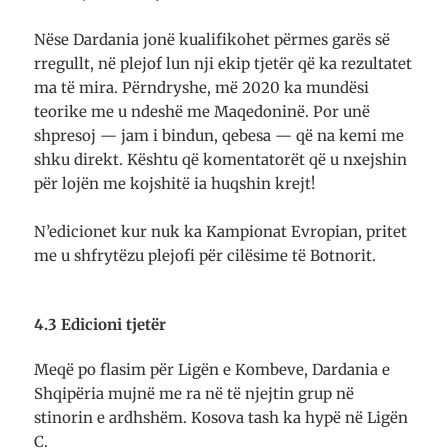
Nëse Dardania jonë kualifikohet përmes garës së
rregullt, në plejof lun nji ekip tjetër që ka rezul­tatet
ma të mira. Për­ndryshe, më 2020 ka mundësi
teorike me u ndeshë me Maqe­doninë. Por unë
shpresoj — jam i bindun, qebesa — që na kemi me
shku direkt. Kështu që komen­tatorët që u nxejshin
për lojën me kojshitë ia huqshin krejt!
N’edici­onet kur nuk ka Kam­pionat Evropian, pritet
me u shfry­tëzu plejofi për cilë­sime të Botnorit.
4.3 Edicioni tjetër
Meqë po flasim për Ligën e Kombeve, Dardania e
Shqipëria mujnë me ra në të njejtin grup në
stinorin e ardhshëm. Kosova tash ka hypë në Ligën
C.