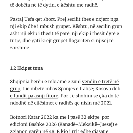
të dobëta në të dytin, e kështu me radhë.
Pastaj Uefa qet short. Prej secilit thes e nxjerr nga
nji ekip dhe i mbush gru­pet. Kështu, në secilin grup
asht nji ekip i thesit të parë, nji ekip i thesit dytë e
tutje, dhe gati krejt grupet llogariten si njisoj të
zorshme.
1.2 Ekipet tona
Shqipnia herën e mbramë e zuni
vendin e tretë në
grup
, tue mbetë mbas Spanjës e Italisë; Kosova doli
e fundit pa asnji fitore
. Por t’e shohim se çka do të
ndodhë në cilësimet e radhës që nisin më 2021.
Botnori
Katar 2022
ka me i pasë 32 ekipe, por
edicioni
Bashkë 2026
(Kanadë–Meksikë–Juesej) e
zgjanon garën në 48. E kjo i rrit edhe gjasat e