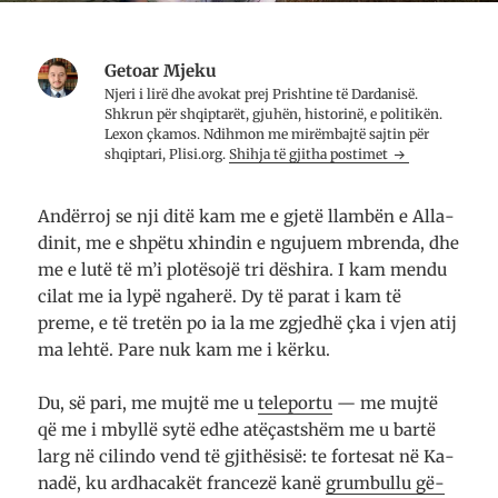
a
n
t
r
j
a
e
ë
r
t
d
e
ë
r
t
Getoar Mjeku
r
i
ë
Njeri i lirë dhe avo­kat prej Prish­tine të Dar­da­nisë.
e
t
r
)
a
e
Shkrun për shqip­tarët, gju­hën, histo­rinë, e poli­ti­kën.
r
)
Lexon çkamos. Ndih­mon me mirë­mbajtë saj­tin për
e
t
shqip­tari, Plisi.org.
Shihja të gjitha postimet
ë
r
e
)
Andërroj se nji ditë kam me e gjetë llambën e Alla­
di­nit, me e shpë­tu xhindin e ngu­juem mbre­n­da, dhe
me e lutë të m’i plo­tësojë tri dëshira. I kam me­n­du
cilat me ia lypë nga­herë. Dy të parat i kam të
preme, e të tretën po ia la me zgjedhë çka i vjen atij
ma lehtë. Pare nuk kam me i kër­ku.
Du, së pari, me mujtë me u
tele­portu
— me mujtë
që me i mbyllë sytë edhe atë­çast­shëm me u bartë
larg në ci­lin­do vend të gjithë­sisë: te for­tesat në Ka­
na­dë, ku ar­dha­­ca­kët fran­ce­zë kanë
gru­m­bu­llu gë­