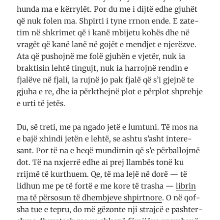
hu­nda ma e kë­­rrylët. Por du me i dijtë edhe gju­hët
që nuk folen ma. Shpirti i tyne rrnon en­de. E za­­te­
tim në shkri­met që i kanë mbijetu ko­hës dhe në
vragët që kanë lanë në gojët e me­n­d­jet e nje­­rëz­ve.
Ata që pu­shojnë me folë gju­hën e vjetër, nuk ia
bra­k­tisin lehtë tin­gujt, nuk ia ha­rroj­në ren­din e
fjalëve në fjali, ia rujnë jo pak fjalë që s’i gjej­në te
gju­ha e re, dhe ia për­kthej­në plot e për­plot shprehje
e ur­ti të jetës.
Du, së treti, me pa ngado jetë e lu­m­tuni. Të mos na
e bajë xhindi jetën e lehtë, se ashtu s’asht inte­re­
sant. Por të na e heqë mun­di­min që s’e për­­ba­lloj­më
dot. Të na nxje­rrë edhe ai prej lla­m­bës tonë ku
rrijmë të kur­thu­em. Qe, të ma lejë në dorë — të
lidhun me pe të fortë e me kore të trasha —
lib­rin
ma të për­sosun të dhe­m­b­je­ve shpir­t­no­re
. O në qof­
sha tue e tepru, do më gë­zo­n­te nji strajcë e pa­sh­ter­