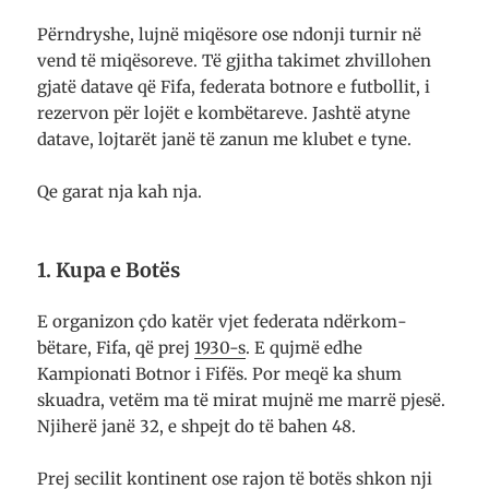
Përndryshe, lujnë miqësore ose ndonji turnir në
vend të miqësoreve. Të gjitha takimet zhvillohen
gjatë datave që Fifa, federata botnore e futbollit, i
rezervon për lojët e kom­bëtareve. Jashtë atyne
datave, lojtarët janë të zanun me klubet e tyne.
Qe garat nja kah nja.
1. Kupa e Botës
E organizon çdo katër vjet fede­rata ndërkom­
bëtare, Fifa, që prej
1930-s
. E qujmë edhe
Kampionati Botnor i Fifës. Por meqë ka shum
skua­d­ra, vetëm ma të mirat mujnë me marrë pjesë.
Njiherë janë 32, e shpejt do të bahen 48.
Prej secilit kon­tinent ose rajon të botës shkon nji