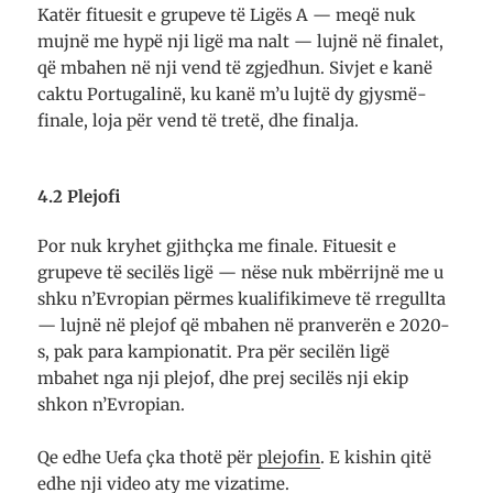
Katër fituesit e grupeve të Ligës A — meqë nuk
mujnë me hypë nji ligë ma nalt — lujnë në finalet,
që mbahen në nji vend të zgjedhun. Sivjet e kanë
caktu Por­tu­galinë, ku kanë m’u lujtë dy gjysmë­
finale, loja për vend të tretë, dhe finalja.
4.2 Plejofi
Por nuk kryhet gjithçka me finale. Fituesit e
grupeve të secilës ligë — nëse nuk mbërrijnë me u
shku n’Evropian përmes kuali­fi­kimeve të rregullta
— lujnë në plejof që mbahen në pran­verën e 2020-
s, pak para kam­pi­onatit. Pra për secilën ligë
mbahet nga nji plejof, dhe prej secilës nji ekip
shkon n’Evro­pian.
Qe edhe Uefa çka thotë për
plejofin
. E kishin qitë
edhe nji video aty me vizatime.