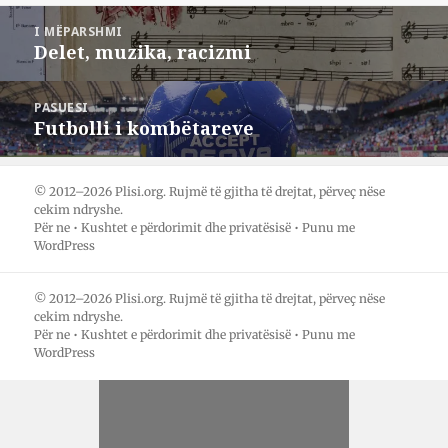
d
d
n
Lëvizje
a
a
d
I MËPARSHMI
n
h
a
te
i
e
r
Delet, muzika, racizmi
Postimi
m
t
ë
postimet
e
m
m
i
t
e
e
ë
t
t
mëparshëm:
PASUESI
t
ë
ë
Futbolli i kombëtareve
j
t
t
Postimi
e
j
j
pasues:
r
e
e
ë
r
r
t
ë
ë
n
t
t
© 2012–2026 Plisi.org. Rujmë të gjitha të drejtat, përveç nëse
ë
p
n
cekim ndryshe.
F
ë
ë
Për ne
•
Kushtet e përdorimit dhe privatësisë
•
Punu me
a
r
W
c
m
h
WordPress
e
e
a
b
s
t
o
T
s
o
w
A
© 2012–2026 Plisi.org. Rujmë të gjitha të drejtat, përveç nëse
k
i
p
cekim ndryshe.
(
t
p
H
t
(
Për ne
•
Kushtet e përdorimit dhe privatësisë
•
Punu me
a
e
H
WordPress
p
r
a
e
-
p
t
i
e
n
t
t
ë
(
n
n
H
ë
j
a
n