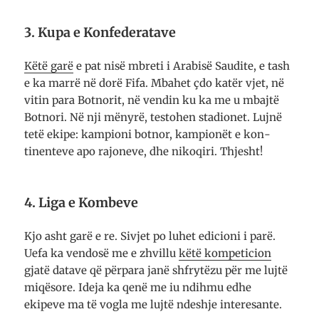
3. Kupa e Konfederatave
Këtë garë
e pat nisë mbreti i Arabisë Saudite, e tash
e ka marrë në dorë Fifa. Mbahet çdo katër vjet, në
vitin para Botnorit, në vendin ku ka me u mbajtë
Botnori. Në nji mënyrë, tes­tohen stadionet. Lujnë
tetë ekipe: kampioni bot­nor, kampionët e kon­
tinen­teve apo rajoneve, dhe nikoqiri. Thjesht!
4. Liga e Kombeve
Kjo asht garë e re. Sivjet po luhet edicioni i parë.
Uefa ka vendosë me e zhvi­llu
këtë kompeticion
gjatë datave që për­para janë shfrytëzu për me lujtë
miqë­­sore. Ideja ka qenë me iu ndihmu edhe
ekipeve ma të vogla me lujtë ndeshje inte­re­sante.