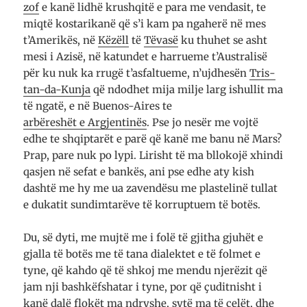
zof
e kanë lidhë kru­sh­qitë e para me ven­dasit, te
miqtë ko­s­ta­­rikanë që s’i kam pa nga­herë në mes
t’Ame­­rikës, në
Këzëll
të
Të­vasë
ku thuhet se asht
mesi i Azisë, në katundet e ha­rru­eme t’Au­s­­tra­lisë
për ku nuk ka rru­gë t’as­fal­tue­me, n’uj­­dhe­sën
Tris­
tan-da-Kunja
që ndo­dhet mija mil­je larg ishu­llit ma
të ngatë, e në Buenos-Aires te
ar­bë­re­shët e Ar­gje­n­­ti­nës
. Pse jo nesër me vojtë
edhe te shqip­ta­rët e parë që kanë me banu në Mars?
Prap, pare nuk po lypi. Li­risht të ma bllo­kojë xhindi
qa­s­­jen në se­fat e ban­kës, ani pse edhe aty kish
dash­të me hy me ua za­ve­n­dë­su me pla­s­te­linë tullat
e du­katit sun­dimtarëve të ko­rru­p­tuem të bo­tës.
Du, së dyti, me mujtë me i folë të gjitha gju­hët e
gjalla të botës me të tana dia­lektet e të folmet e
tyne, që kahdo që të shkoj me me­ndu nje­rëzit që
jam nji ba­shkë­­fsha­tar i tyne, por që çu­dit­nisht i
kanë dalë flo­kët ma ndryshe, sytë ma të çelët, dhe