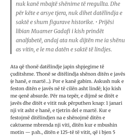
nuk kanë mbajtë shënime të rregullta. Dhe
për këte e arsye tjera, nuk dihet datëlindja e
saktë e shum figurave historike. • Prijësi
libian Muamer Gadafi i kish prindët
analfabetë, andaj ata nuk dijtën me ia shënu
as vitin, e le ma datën e saktë të lindjes.
Ata që thonë datëlindje japin shpjegime të
çuditshme. Thonë se ditëlindja shënon ditën e javës
(e hanë, e martë…). Por e kanë gabim. Askush nuk e
feston ditën e javës në të cilën asht lindë; kjo kish
me qenë absurde. Për ma tepër, e dijmë se ditët e
javës dhe ditët e vitit nuk përputhen knap: 1 janari
nji vit asht e hanë, e tjetrin del e martë. Kur e
festojmë ditëlindjen na e shënojmë ditën e
caktueme mbrenda nji viti, ditën kur e mbushin
motin — p.sh., ditën e 125-të të vitit, që i bjen 5