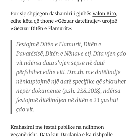
Por siç shpjegon dashamiri i gjuhës
Valon Kito
,
edhe këta që thonë «Gëzuar datëlindje» urojnë
«Gëzuar Ditën e Flamurit»:
Festojmë Ditën e Flamurit, Ditën e
Pavarësisë, Ditën e Nënave etj. Dita vjen çdo
vit ndërsa data s’vjen sepse në datë
përfshihet edhe viti. D.m.th. me datëlindje
nënkuptojmë një datë specifike që shkruhet
nëpër dokumente (p.sh. 23.8.2018), ndërsa
festojmë ditëlindjen në ditën e 23 gushtit
çdo vit.
Krahasimi me festat publike na ndihmon
veçanërisht. Data kur Dardania e ka rishpallë