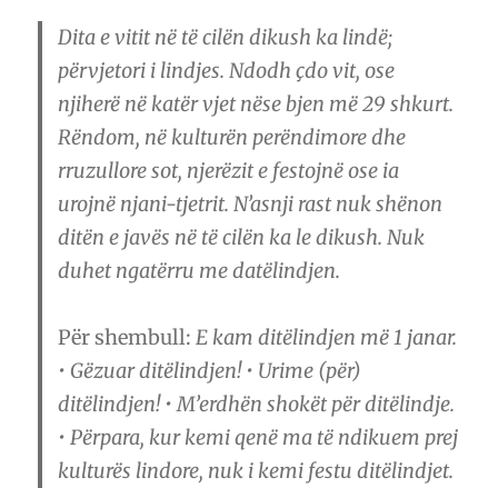
Dita e vitit në të cilën dikush ka lindë;
përvjetori i lindjes. Ndodh çdo vit, ose
njiherë në katër vjet nëse bjen më 29 shkurt.
Rëndom, në kulturën perëndimore dhe
rruzullore sot, njerëzit e festojnë ose ia
urojnë njani-tjetrit. N’asnji rast nuk shënon
ditën e javës në të cilën ka le dikush. Nuk
duhet ngatërru me datëlindjen.
Për shembull:
E kam ditëlindjen më 1 janar.
• Gëzuar ditëlindjen! • Urime (për)
ditëlindjen! • M’erdhën shokët për ditëlindje.
• Përpara, kur kemi qenë ma të ndikuem prej
kulturës lindore, nuk i kemi festu ditëlindjet.