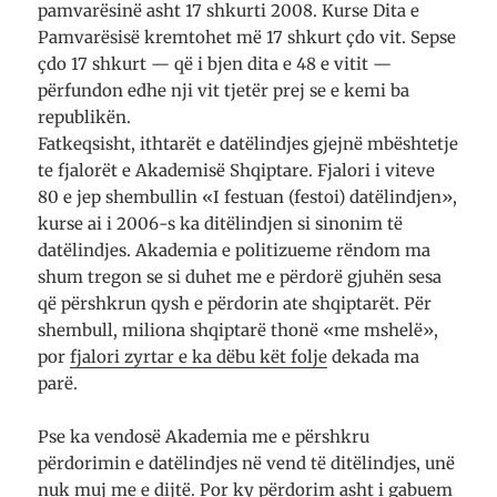
pamvarësinë asht 17 shkurti 2008. Kurse Dita e
Pamvarësisë kremtohet më 17 shkurt çdo vit. Sepse
çdo 17 shkurt — që i bjen dita e 48 e vitit —
përfun­don edhe nji vit tjetër prej se e kemi ba
republikën.
Fatkeqsisht, ithtarët e datëlindjes gjejnë mbështetje
te fjalorët e Akademisë Shqiptare. Fjalori i viteve
80 e jep shembullin «
I festuan (festoi) datëlindjen»,
kurse ai i 2006-s ka ditëlindjen si sinonim të
datëlindjes. Akademia e politizueme rëndom ma
shum tregon se si duhet me e përdorë gjuhën sesa
që përshkrun qysh e përdorin ate shqiptarët. Për
shembull, miliona shqiptarë thonë «me mshelë»,
por
fjalori zyrtar e ka dëbu kët folje
dekada ma
parë.
Pse ka vendosë Akademia me e përshkru
përdorimin e datëlindjes në vend të ditëlindjes, unë
nuk muj me e dijtë. Por ky përdorim asht i gabuem