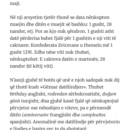
maji.
Në nji arsyetim tjetër thonë se data nënkupton
muejin dhe ditën e muejit së bashku: 1 gusht, 28
nandor, etj. Por as kjo nuk qëndron. 1 gushti asht
datë përderisa bahet fjalë për 1 gushtin e nji viti të
caktuem: Konfederata Zvicerane u themelu më 1
gusht 1291. Edhe nëse viti nuk thuhet,
nënkuptohet: E caktova datën e martesës; 28
nandor (të këtij viti).
N’asnji gjuhë të botës që unë e njoh sadopak nuk dij
që thotë kush «Gëzuar datëlindjen». Thuhet
birthday
anglisht,
rođendan
sërbokroatisht,
doğum
günü
turqisht; disa gjuhë kanë fjalë që nënkuptojnë
përvjetor ose mbushjen e viteve, pa e përmendë
ditën (
anniversaire
frangjisht dhe
cumpleaños
spanjisht). Anomalinë me datëlindje për përvjetorin
e lindjes e hasim veç te do shqiptarë.