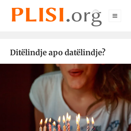
MENU
DHE
Plisi.org
WIDGET-
E
Ditëlindje apo datëlindje?