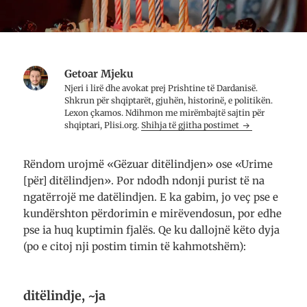
Getoar Mjeku
Njeri i lirë dhe avo­kat prej Prish­tine të Dar­da­nisë.
Shkrun për shqip­tarët, gju­hën, histo­rinë, e poli­ti­kën.
Lexon çkamos. Ndih­mon me mirë­mbajtë saj­tin për
shqip­tari, Plisi.org.
Shihja të gjitha postimet
Rëndom urojmë «Gëzuar ditëlindjen» ose «Urime
[për] ditëlindjen». Por ndodh ndonji purist të na
ngatërrojë me datëlindjen. E ka gabim, jo veç pse e
kundërshton përdorimin e mirëvendosun, por edhe
pse ia huq kuptimin fjalës. Qe ku dallojnë këto dyja
(po e citoj nji postim timin të kahmotshëm):
ditëlindje, ~ja