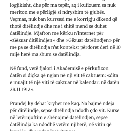
logjikisht, dhe për ma tepër, aq i kufizuem sa nuk
meriton me e përligjë si ndryshim të gjuhës.
Veçmas, nuk ban kurrsesi me e korrigju dikend që
thotë ditëlindje dhe me i shitë mend se duhet
datëlindje. Mjafton me kërku n’internet për
«Gëzuar ditëlindjen» dhe «Gëzuar datëlindjen» për
me pa se ditëlindja n’at kontekst përdoret deri në 10
mijë herë ma shum se datëlindja.
Në fund, vetë fjalori i Akademisë e përkufizon
datën si diçka që ngjan në nji vit të caktuem: «dita
e muajit të një viti të caktuar në kalendar: në datën
28.11.1912».
Prandej ky debat kryhet me kaq. Na bajmë ndeja
për ditëlindje, sepse ditëlindja ndodh çdo vit. Kurse
në letërnjoftim e shënojmë datëlindjen, sepse
datëlindja ka ndodhë vetëm njiherë, në vitin që