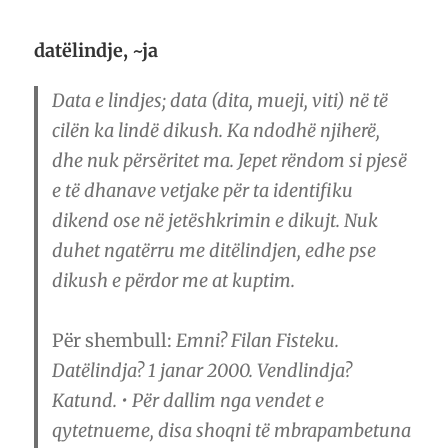
datëlindje, ~ja
Data e lindjes; data (dita, mueji, viti) në të
cilën ka lindë dikush. Ka ndodhë njiherë,
dhe nuk përsëritet ma. Jepet rëndom si pjesë
e të dhanave vetjake për ta identifiku
dikend ose në jetëshkrimin e dikujt. Nuk
duhet ngatërru me ditëlindjen, edhe pse
dikush e përdor me at kuptim.
Për shembull:
Emni? Filan Fisteku.
Datëlindja? 1 janar 2000. Vendlindja?
Katund. • Për dallim nga vendet e
qytetnueme, disa shoqni të mbrapambetuna