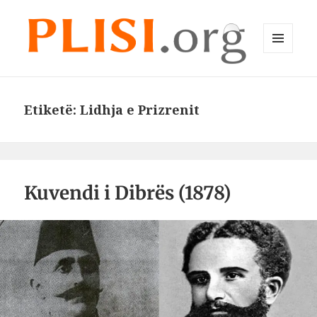
MENU
DHE
Plisi.org
WIDGET-
E
Etiketë:
Lidhja e Prizrenit
Kuvendi i Dibrës (1878)