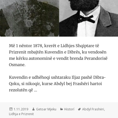
Më 1 nëntor 1878, krerët e Lidhjes Shqiptare të
Prizrenit mbajtën Kuvendin e Dibrës, ku vendosën
me kërku autonominë e vendit brenda Perandorisë
Osmane.
Kuvendin e udhëhoqi ushtaraku Iljaz pashë Dibra-
Qoku, si nikoqir, kurse Abdyl bej Frashëri hartoi
rezolutën që …
Postuar
Autor
Kategori
Etiketa
1.11.2019
Getoar Mjeku
Historí
Abdyl Frashëri
,
më
Lidhja e Prizrenit