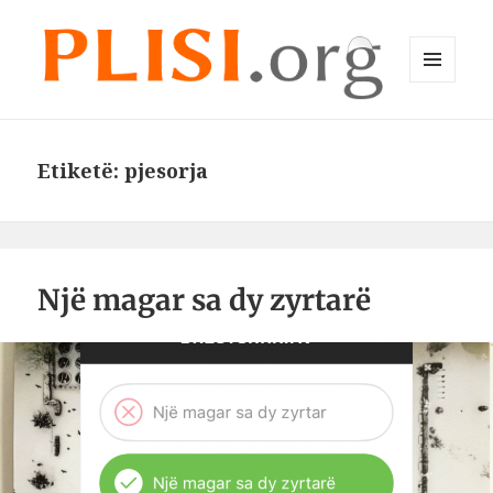
MENU
DHE
Plisi.org
WIDGET-
E
Etiketë:
pjesorja
Një magar sa dy zyrtarë