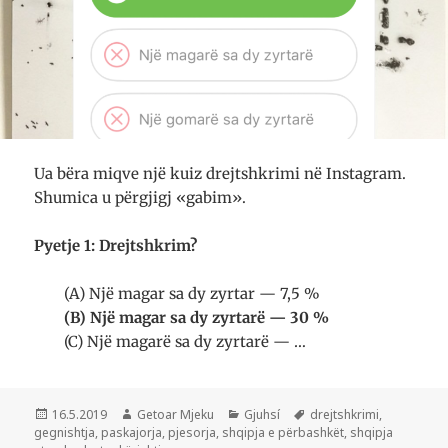
Ua bëra miqve një kuiz drejtshkrimi në Insta­gram.
Shumica u përgjigj «gabim».
Pyetje 1: Drejtshkrim?
(A) Një magar sa dy zyrtar — 7,5 %
(B) Një magar sa dy zyrtarë — 30 %
(C) Një magarë sa dy zyrtarë — …
Postuar
Autor
Kategori
Etiketa
16.5.2019
Getoar Mjeku
Gjuhsí
drejtshkrimi
,
më
gegnishtja
,
paskajorja
,
pjesorja
,
shqipja e përbashkët
,
shqipja