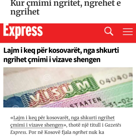
Kur çmimi ngritet, ngrehet e
ngrihet
«
Lajm i keq për kosovarët, nga shkurti ngrihet
çmimi i vizave shengen
», thotë një titull i
Ga­ze­tës
Express
. Por në Kosovë fjala
ngrihet
nuk ka