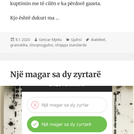
kuptimin me të cilën e ka përdorë gazeta.
Kjo është dukuri ma …
Postuar
Autor
Kategori
Etiketa
8.1.2020
Getoar Mjeku
Gjuhsí
dialektet
,
më
gramatika
,
shoqnogjuhsi
,
shqipja standarde
Një magar sa dy zyrtarë