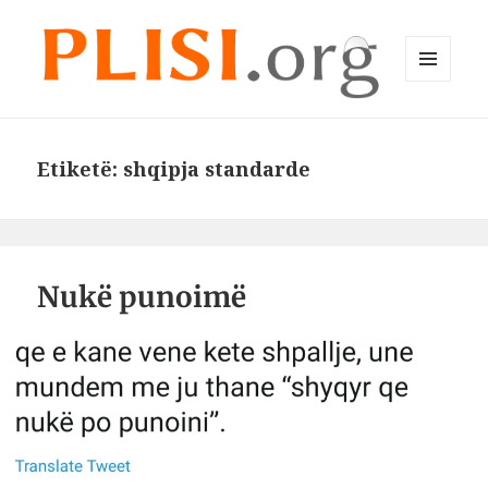
MENU
DHE
Plisi.org
WIDGET-
E
Etiketë:
shqipja standarde
Nukë punoimë