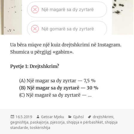
Ua bëra miqve një kuiz drejtshkrimi në Insta­gram.
Shumica u përgjigj «gabim».
Pyetje 1: Drejtshkrim?
(A) Një magar sa dy zyrtar — 7,5 %
(B) Një magar sa dy zyrtarë — 30 %
(C) Një magarë sa dy zyrtarë — …
Postuar
Autor
Kategori
Etiketa
16.5.2019
Getoar Mjeku
Gjuhsí
drejtshkrimi
,
më
gegnishtja
,
paskajorja
,
pjesorja
,
shqipja e përbashkët
,
shqipja
standarde
,
toskërishtja