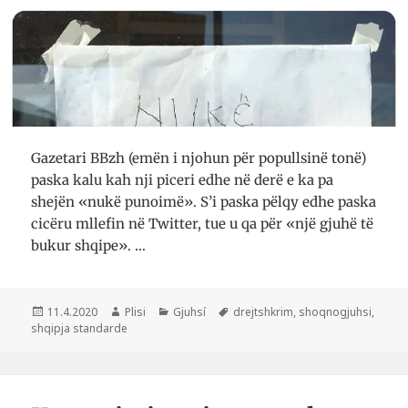
Gazetari BBzh (emën i njohun për popullsinë tonë)
paska kalu kah nji piceri edhe në derë e ka pa
shejën «nukë punoimë». S’i paska pëlqy edhe paska
cicëru mllefin në Twitter, tue u qa për «një gjuhë të
bukur shqipe». …
Postuar
Autor
Kategori
Etiketa
11.4.2020
Plisi
Gjuhsí
drejtshkrim
,
shoqnogjuhsi
,
më
shqipja standarde